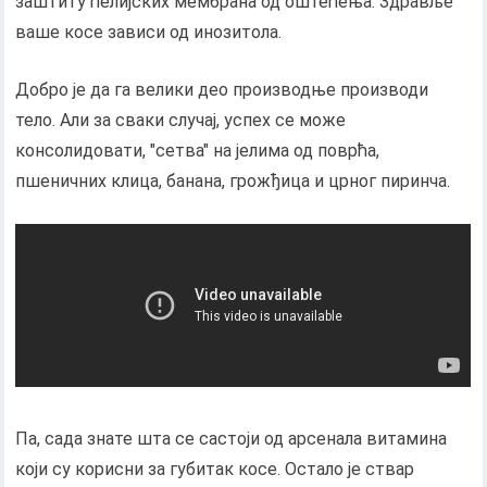
заштиту ћелијских мембрана од оштећења. Здравље
ваше косе зависи од инозитола.
Добро је да га велики део производње производи
тело. Али за сваки случај, успех се може
консолидовати, "сетва" на јелима од поврћа,
пшеничних клица, банана, грожђица и црног пиринча.
Па, сада знате шта се састоји од арсенала витамина
који су корисни за губитак косе. Остало је ствар