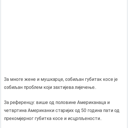
За многе жене и мушкарце, озбиљан губитак косе је
озбиљан проблем који захтијева лијечење..
За референцу: више од половине Американаца и
четвртина Американки старијих од 50 година пати од
прекомјерног губитка косе и исцрпљености..