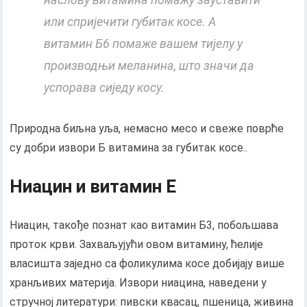
или спријечити губитак косе. А
витамин Б6 помаже вашем тијелу у
производњи меланина, што значи да
успорава сиједу косу.
Природна биљна уља, немасно месо и свеже поврће
су добри извори Б витамина за губитак косе..
Ниацин и витамин Е
Ниацин, такође познат као витамин Б3, побољшава
проток крви. Захваљујући овом витамину, ћелије
власишта заједно са фоликулима косе добијају више
хранљивих материја. Извори ниацина, наведени у
стручној литератури: пивски квасац, пшеница, живина