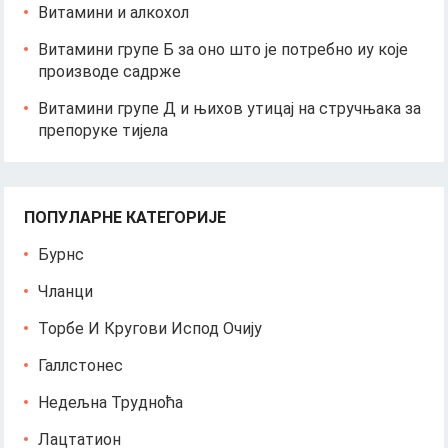
Витамини и алкохол
Витамини групе Б за оно што је потребно иу које
производе садрже
Витамини групе Д и њихов утицај на стручњака за
препоруке тијела
ПОПУЛАРНЕ КАТЕГОРИЈЕ
Бурнс
Чланци
Торбе И Кругови Испод Очију
Галлстонес
Недељна Трудноћа
Лацтатион