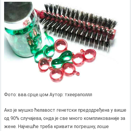
Фото: ввв.срце.цом Аутор: тхеераполлл
Ако је мушко ћелавост генетски предодређена у више
од 90% случајева, онда је све много компликованије за
жене. Најчешће треба кривити погрешну, лоше