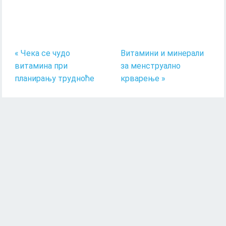
« Чека се чудо
Витамини и минерали
витамина при
за менструално
планирању трудноће
крварење »