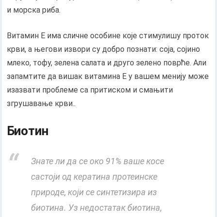
и морска риба.
Витамин Е има сличне особине које стимулишу проток
крви, а његови извори су добро познати: соја, сојино
млеко, тофу, зелена салата и друго зелено поврће. Али
запамтите да вишак витамина Е у вашем менију може
изазвати проблеме са притиском и смањити
згрушавање крви..
Биотин
Знате ли да се око 91% ваше косе
састоји од кератина протеинске
природе, који се синтетизира из
биотина. Уз недостатак биотина,