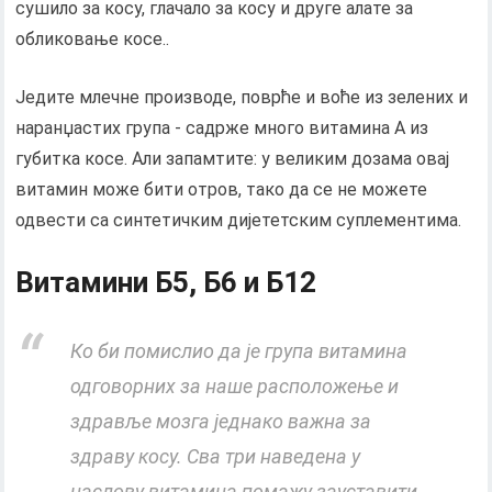
сушило за косу, глачало за косу и друге алате за
обликовање косе..
Једите млечне производе, поврће и воће из зелених и
наранџастих група - садрже много витамина А из
губитка косе. Али запамтите: у великим дозама овај
витамин може бити отров, тако да се не можете
одвести са синтетичким дијететским суплементима.
Витамини Б5, Б6 и Б12
Ко би помислио да је група витамина
одговорних за наше расположење и
здравље мозга једнако важна за
здраву косу. Сва три наведена у
наслову витамина помажу зауставити