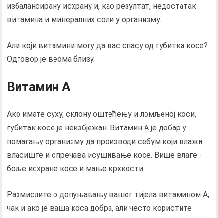
избалансирану исхрану и, као резултат, недостатак
витамина и минералних соли у организму..
Али који витамини могу да вас спасу од губитка косе?
Одговор је веома близу.
Витамин А
Ако имате суху, склону оштећењу и ломљеној коси,
губитак косе је неизбјежан. Витамин А је добар у
помагању организму да производи себум који влажи
власиште и спречава исушивање косе. Више влаге -
боље исхране косе и мање крхкости..
Размислите о допуњавању вашег тијела витамином А,
чак и ако је ваша коса добра, али често користите