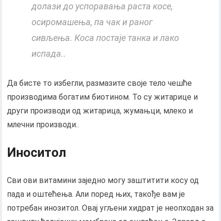
долази до успоравања раста косе,
осиромашења, па чак и раног
сивљења. Коса постаје танка и лако
испада..
Да бисте то избегли, размазите своје тело чешће
производима богатим биотином. То су житарице и
други производи од житарица, жумањци, млеко и
млечни производи..
Иноситол
Сви ови витамини заједно могу заштитити косу од
пада и оштећења. Али поред њих, такође вам је
потребан инозитол. Овај угљени хидрат је неопходан за