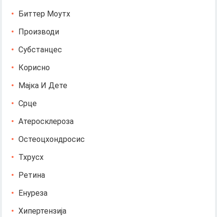
Биттер Моутх
Производи
Субстанцес
Корисно
Мајка И Дете
Срце
Атеросклероза
Остеоцхондросис
Тхрусх
Ретина
Енуреза
Хипертензија