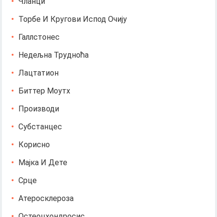
Чланци
Торбе И Кругови Испод Очију
Галлстонес
Недељна Трудноћа
Лацтатион
Биттер Моутх
Производи
Субстанцес
Корисно
Мајка И Дете
Срце
Атеросклероза
Остеоцхондросис