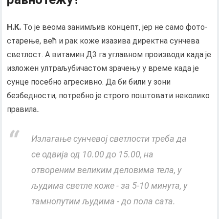
Н.К.
То је веома занимљив концепт, јер не само фото-
старење, већ и рак коже изазива директна сунчева
светлост. А витамин Д3 га углавном производи када је
изложен ултраљубичастом зрачењу у време када је
сунце посебно агресивно. Да би били у зони
безбедности, потребно је строго поштовати неколико
правила..
Излагање сунчевој светлости треба да
се одвија од 10.00 до 15.00, на
отвореним великим деловима тела, у
људима светле коже - за 5-10 минута, у
тамнопутим људима - до пола сата.