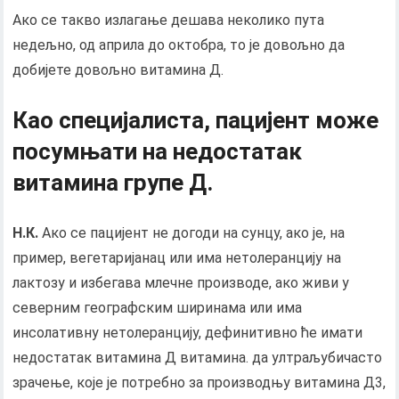
Ако се такво излагање дешава неколико пута
недељно, од априла до октобра, то је довољно да
добијете довољно витамина Д.
Као специјалиста, пацијент може
посумњати на недостатак
витамина групе Д.
Н.К.
Ако се пацијент не догоди на сунцу, ако је, на
пример, вегетаријанац или има нетолеранцију на
лактозу и избегава млечне производе, ако живи у
северним географским ширинама или има
инсолативну нетолеранцију, дефинитивно ће имати
недостатак витамина Д витамина. да ултраљубичасто
зрачење, које је потребно за производњу витамина Д3,