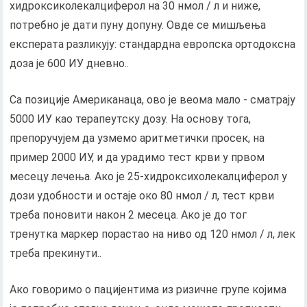
хидроксиколекалциферол на 30 нмол / л и ниже,
потребно је дати пуну допуну. Овде се мишљења
експерата разликују: стандардна европска ортодоксна
доза је 600 ИУ дневно..
Са позиције Американаца, ово је веома мало - сматрају
5000 ИУ као терапеутску дозу. На основу тога,
препоручујем да узмемо аритметички просек, на
пример 2000 ИУ, и да урадимо тест крви у првом
месецу лечења. Ако је 25-хидроксихолекалциферол у
дози удобности и остаје око 80 нмол / л, тест крви
треба поновити након 2 месеца. Ако је до тог
тренутка маркер порастао на ниво од 120 нмол / л, лек
треба прекинути..
Ако говоримо о пацијентима из ризичне групе којима