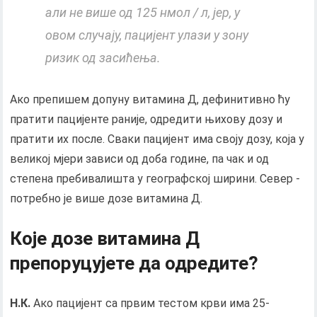
али не више од 125 нмол / л, јер, у
овом случају, пацијент улази у зону
ризик од засићења.
Ако препишем допуну витамина Д, дефинитивно ћу
пратити пацијенте раније, одредити њихову дозу и
пратити их после. Сваки пацијент има своју дозу, која у
великој мјери зависи од доба године, па чак и од
степена пребивалишта у географској ширини. Север -
потребно је више дозе витамина Д.
Које дозе витамина Д
препоруцујете да одредите?
Н.К.
Ако пацијент са првим тестом крви има 25-