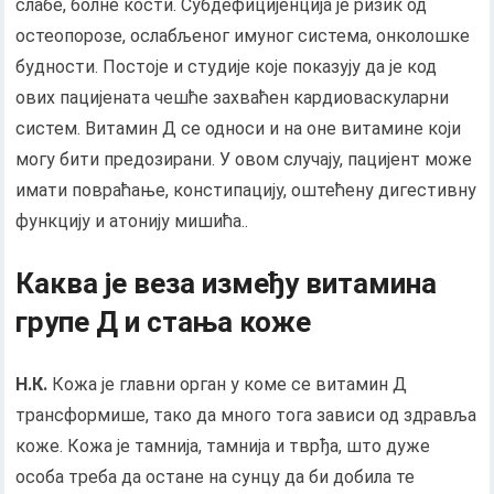
слабе, болне кости. Субдефицијенција је ризик од
остеопорозе, ослабљеног имуног система, онколошке
будности. Постоје и студије које показују да је код
ових пацијената чешће захваћен кардиоваскуларни
систем. Витамин Д се односи и на оне витамине који
могу бити предозирани. У овом случају, пацијент може
имати повраћање, констипацију, оштећену дигестивну
функцију и атонију мишића..
Каква је веза између витамина
групе Д и стања коже
Н.К.
Кожа је главни орган у коме се витамин Д
трансформише, тако да много тога зависи од здравља
коже. Кожа је тамнија, тамнија и тврђа, што дуже
особа треба да остане на сунцу да би добила те