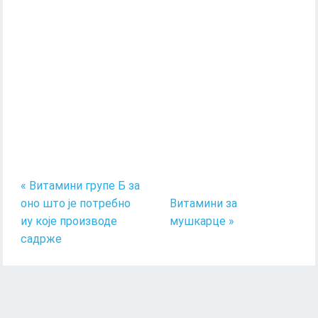
« Витамини групе Б за
оно што је потребно
Витамини за
иу које производе
мушкарце »
садрже