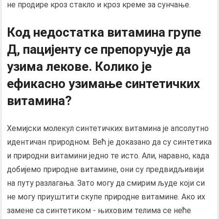
не продире кроз стакло и кроз креме за сунчање.
Код недостатка витамина групе
Д, пацијенту се препоручује да
узима лекове. Колико је
ефикасно узимање синтетичких
витамина?
Хемијски молекул синтетичких витамина је апсолутно
идентичан природном. Већ је доказано да су синтетика
и природни витамини једно те исто. Али, наравно, када
добијемо природне витамине, они су предвидљивији
на путу разлагања. Зато могу да смирим људе који си
не могу приуштити скупе природне витамине. Ако их
замене са синтетиком - њиховим телима се неће