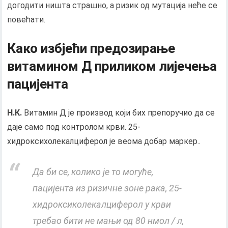
догодити ништа страшно, а ризик од мутација неће се
повећати.
Како избјећи предозирање
витамином Д приликом лијечења
пацијента
Н.К.
Витамин Д је производ који бих препоручио да се
даје само под контролом крви. 25-
хидроксихолекалциферол је веома добар маркер..
Да би се, колико је то могуће,
пацијента из ризичне зоне рака, 25-
хидроксиколекалциферол у крви
требао бити не мањи од 80 нмол / л,