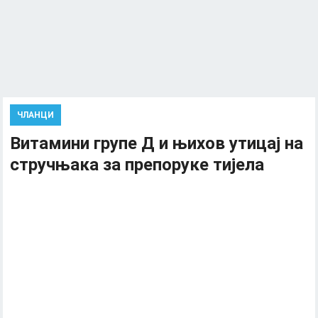
ЧЛАНЦИ
Витамини групе Д и њихов утицај на
стручњака за препоруке тијела