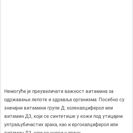
Немогуће је преувеличати важност витамина за
одржавање лепоте и здравља организма. Посебно су
значајни витамини групе Д: холекалциферол или
витамин Д3, који се синтетише у кожи под утицајем
ултраљубичастих зрака, као и ергокалциферол или
витамин Д2, који се уноси у храну..