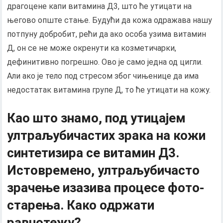
драгоцене капи витамина Д3, што ће утицати на
његово опште стање. Будући да кожа одражава нашу
потпуну добробит, рећи да ако особа узима витамин
Д, он се не може окренути ка козметичарки,
дефинитивно погрешно. Ово је само једна од цигли.
Али ако је тело под стресом због чињенице да има
недостатак витамина групе Д, то ће утицати на кожу.
Као што знамо, под утицајем
ултраљубичастих зрака на кожи
синтетизира се витамин Д3.
Истовремено, ултраљубичасто
зрачење изазива процесе фото-
старења. Како одржати
равнотежу?