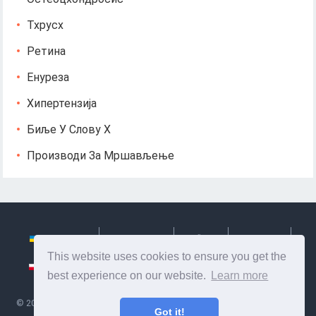
Тхрусх
Ретина
Енуреза
Хипертензија
Биље У Слову Х
Производи За Мршављење
Українська
Български
Česky
Hrvatski
This website uses cookies to ensure you get the
Polski
Slovenský
Slovenščina
Сербиан
best experience on our website.
Learn more
©
2026
Ze Signon
- Корисне информације и савети за бригу о себи.
Got it!