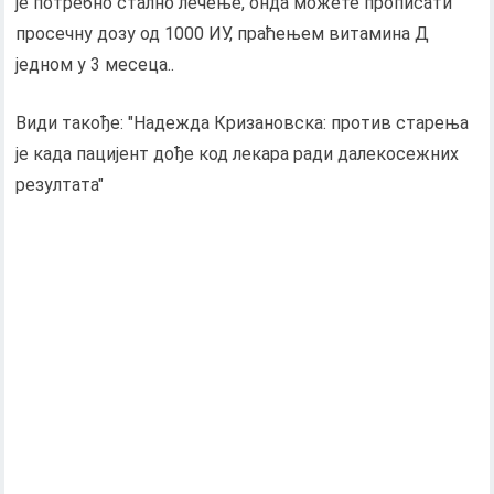
је потребно стално лечење, онда можете прописати
просечну дозу од 1000 ИУ, праћењем витамина Д
једном у 3 месеца..
Види такође: "Надежда Кризановска: против старења
је када пацијент дође код лекара ради далекосежних
резултата"