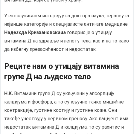
У ексклузивном интервјуу за доктора наука, терапеута
највише категорије и специјалисте анти-аге медицине
Надезхда Кризхановскаиа
говорио је о утицају
витамина Д на здравље и лепоту тела, као и на то како
да избегну презасићеност и недостатак.
Реците нам о утицају витамина
групе Д на људско тело
Н.К.
Витамини групе Д су укључени у апсорпцију
калцијума и фосфора, а то су кључне тачке мишићне
контракције, густине костију и густине коже. Они
такође учествују у нервном преносу. Ако пацијент има
недостатак витамина Д и калцијума, то су рахитис и