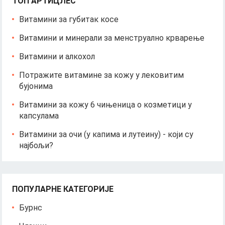
ТОП АРТИЦЛЕС
Витамини за губитак косе
Витамини и минерали за менструално крварење
Витамини и алкохол
Потражите витамине за кожу у лековитим
бујонима
Витамини за кожу 6 чињеница о козметици у
капсулама
Витамини за очи (у капима и лутеину) - који су
најбољи?
ПОПУЛАРНЕ КАТЕГОРИЈЕ
Бурнс