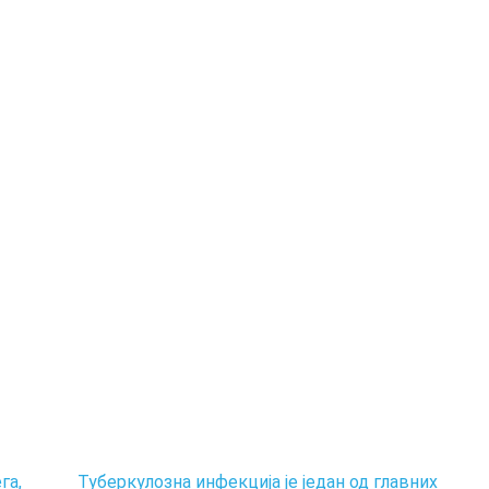
га,
Туберкулозна инфекција је један од главних