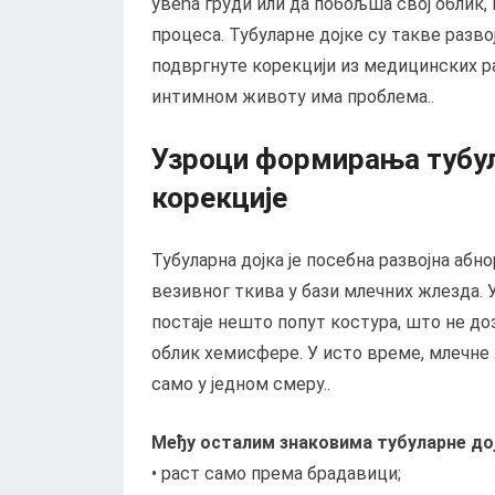
увећа груди или да побољша свој облик, 
процеса. Тубуларне дојке су такве разво
подвргнуте корекцији из медицинских ра
интимном животу има проблема..
Узроци формирања тубул
корекције
Тубуларна дојка је посебна развојна а
везивног ткива у бази млечних жлезда. 
постаје нешто попут костура, што не д
облик хемисфере. У исто време, млечне ж
само у једном смеру..
Међу осталим знаковима тубуларне дој
• раст само према брадавици;