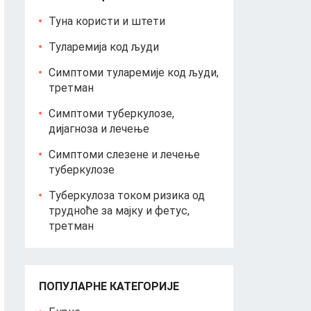
Туна користи и штети
Туларемија код људи
Симптоми туларемије код људи,
третман
Симптоми туберкулозе,
дијагноза и лечење
Симптоми слезене и лечење
туберкулозе
Туберкулоза током ризика од
трудноће за мајку и фетус,
третман
ПОПУЛАРНЕ КАТЕГОРИЈЕ