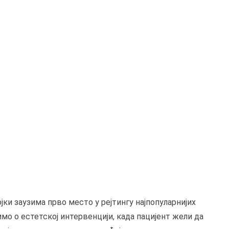
јки заузима прво место у рејтингу најпопуларнијих
мо о естетској интервенцији, када пацијент жели да