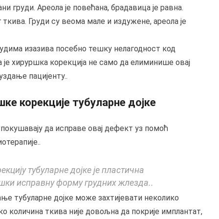
ни груди. Ареола је повећана, брадавица је равна.
г ткива. Груди су веома мале и издужене, ареола је
удима изазива посебно тешку нелагодност код
а је хируршка корекција не само да елиминише овај
здање пацијенту..
ке корекције тубуларне дојке
 покушавају да исправе овај дефект уз помоћ
отерапије..
кцију тубуларне дојке је пластична
шки исправну форму грудних жлезда..
ње тубуларне дојке може захтијевати неколико
о количина ткива није довољна да покрије имплантат,