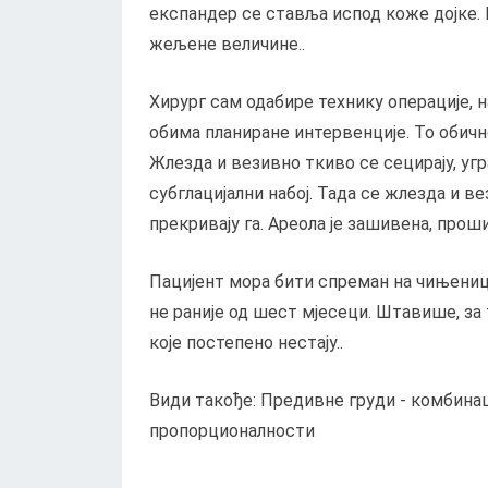
експандер се ставља испод коже дојке.
жељене величине..
Хирург сам одабире технику операције, 
обима планиране интервенције. То обичн
Жлезда и везивно ткиво се сецирају, уг
субглацијални набој. Тада се жлезда и в
прекривају га. Ареола је зашивена, прош
Пацијент мора бити спреман на чињениц
не раније од шест мјесеци. Штавише, за
које постепено нестају..
Види такође: Предивне груди - комбина
пропорционалности