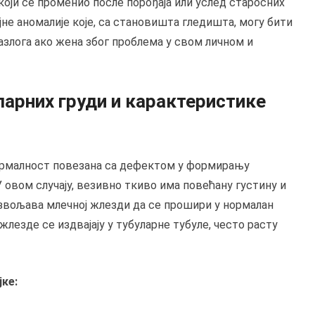
који се променио после порођаја или услед старосних
јне аномалије које, са становишта гледишта, могу бити
злога ако жена због проблема у свом личном и
арних груди и карактеристике
бнормалност повезана са дефектом у формирању
У овом случају, везивно ткиво има повећану густину и
озвољава млечној жлезди да се прошири у нормалан
лезде се издвајају у тубуларне тубуле, често расту
ке: