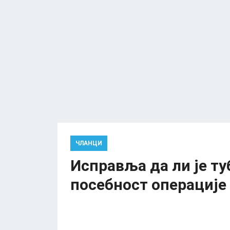
ЧЛАНЦИ
Исправља да ли је туб
посебност операције