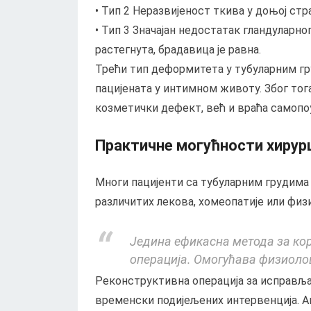
• Тип 2 Неразвијеност ткива у доњој стра
• Тип 3 Значајан недостатак гландуларно
растегнута, брадавица је равна.
Трећи тип деформитета у тубуларним гр
пацијената у интимном животу. Због тог
козметички дефект, већ и враћа самопоу
Практичне могућности хирурш
Многи пацијенти са тубуларним грудима
различитих лекова, хомеопатије или физи
Једина ефикасна метода за коре
операција. Омогућава физиоло
Реконструктивна операција за исправља
временски подијељених интервенција. Ак