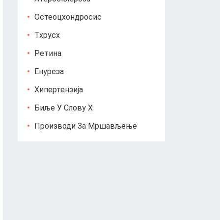
Остеоцхондросис
Тхрусх
Ретина
Енуреза
Хипертензија
Биље У Слову Х
Производи За Мршављење