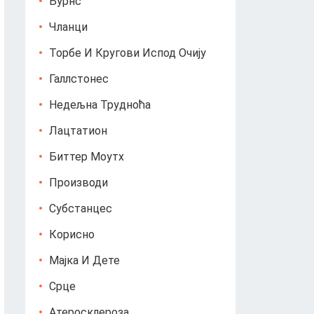
Бурнс
Чланци
Торбе И Кругови Испод Очију
Галлстонес
Недељна Трудноћа
Лацтатион
Биттер Моутх
Производи
Субстанцес
Корисно
Мајка И Дете
Срце
Атеросклероза