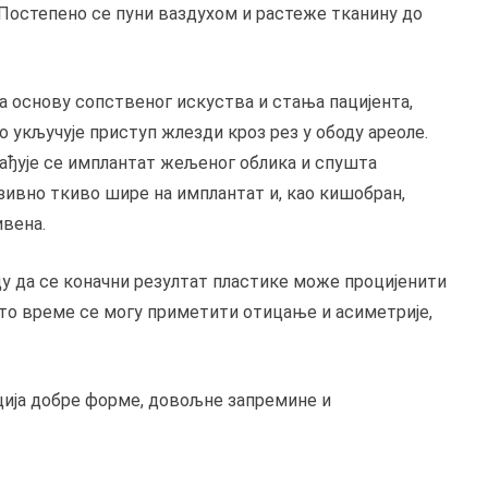
 Постепено се пуни ваздухом и растеже тканину до
на основу сопственог искуства и стања пацијента,
о укључује приступ жлезди кроз рез у ободу ареоле.
рађује се имплантат жељеног облика и спушта
езивно ткиво шире на имплантат и, као кишобран,
ивена.
у да се коначни резултат пластике може процијенити
 то време се могу приметити отицање и асиметрије,
ција добре форме, довољне запремине и