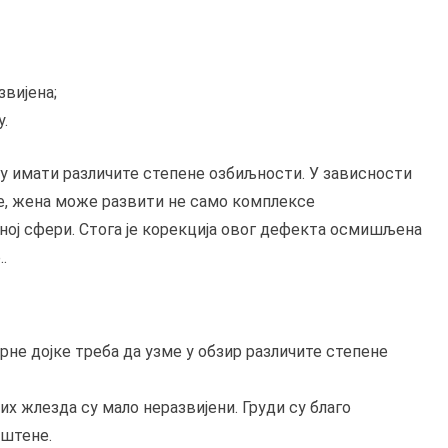
звијена;
у.
гу имати различите степене озбиљности. У зависности
е, жена може развити не само комплексе
ној сфери. Стога је корекција овог дефекта осмишљена
.
рне дојке треба да узме у обзир различите степене
х жлезда су мало неразвијени. Груди су благо
уштене.