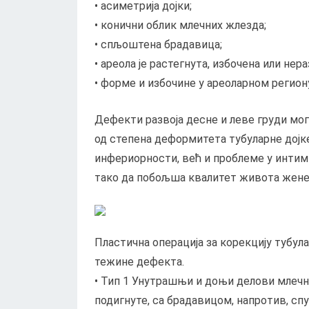
• асиметрија дојки;
• конични облик млечних жлезда;
• спљоштена брадавица;
• ареола је растегнута, избочена или нера
• форме и избочине у ареоларном регион
Дефекти развоја десне и леве груди мо
од степена деформитета тубуларне дојк
инфериорности, већ и проблеме у интим
тако да побољша квалитет живота жене.
Пластична операција за корекцију тубула
тежине дефекта.
• Тип 1 Унутрашњи и доњи делови млечни
подигнуте, са брадавицом, напротив, сп