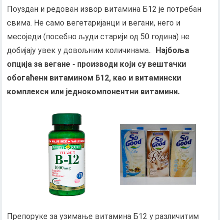
Поуздан и редован извор витамина Б12 је потребан
свима. Не само вегетаријанци и вегани, него и
месоједи (посебно људи старији од 50 година) не
добијају увек у довољним количинама..
Најбоља
опција за вегане - производи који су вештачки
обогаћени витамином
Б
12, као и витамински
комплекси или једнокомпонентни витамини.
Препоруке за узимање витамина Б12 у различитим