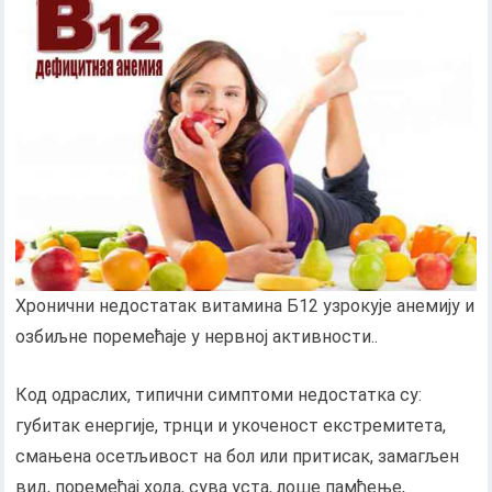
Хронични недостатак витамина Б12 узрокује анемију и
озбиљне поремећаје у нервној активности..
Код одраслих, типични симптоми недостатка су:
губитак енергије, трнци и укоченост екстремитета,
смањена осетљивост на бол или притисак, замагљен
вид, поремећај хода, сува уста, лоше памћење,