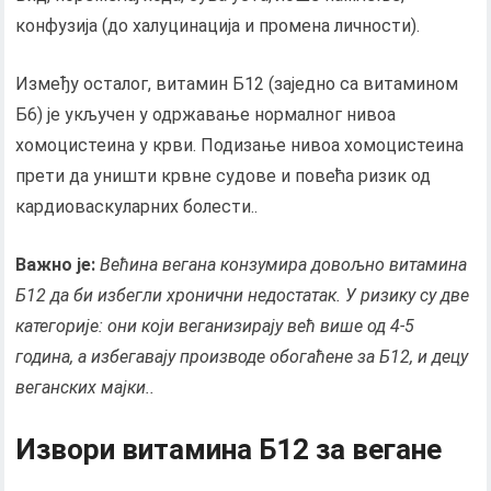
конфузија (до халуцинација и промена личности).
Између осталог, витамин Б12 (заједно са витамином
Б6) је укључен у одржавање нормалног нивоа
хомоцистеина у крви. Подизање нивоа хомоцистеина
прети да уништи крвне судове и повећа ризик од
кардиоваскуларних болести..
Важно је:
Већина вегана конзумира довољно витамина
Б12 да би избегли хронични недостатак. У ризику су две
категорије: они који веганизирају већ више од 4-5
година, а избегавају производе обогаћене за Б12, и децу
веганских мајки..
Извори витамина Б12 за вегане