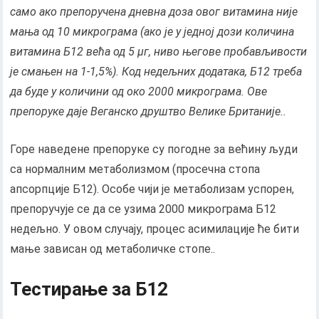
само ако препоручена дневна доза овог витамина није
мања од 10 микрограма (ако је у једној дози количина
витамина Б12 већа од 5 μг, ниво његове пробављивости
је смањен на 1-1,5%). Код недељних додатака, Б12 треба
да буде у количини од око 2000 микрограма. Ове
препоруке даје Веганско друштво Велике Британије..
Горе наведене препоруке су погодне за већину људи
са нормалним метаболизмом (просечна стопа
апсорпције Б12). Особе чији је метаболизам успорен,
препоручује се да се узима 2000 микрограма Б12
недељно. У овом случају, процес асимилације ће бити
мање зависан од метаболичке стопе..
Тестирање за Б12