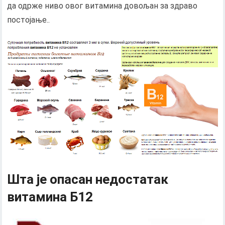
да одрже ниво овог витамина довољан за здраво
постојање..
Шта је опасан недостатак
витамина Б12