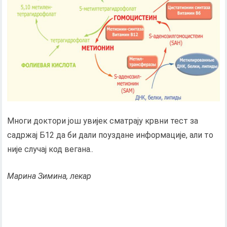
Многи доктори још увијек сматрају крвни тест за
садржај Б12 да би дали поуздане информације, али то
није случај код вегана..
Марина Зимина, лекар