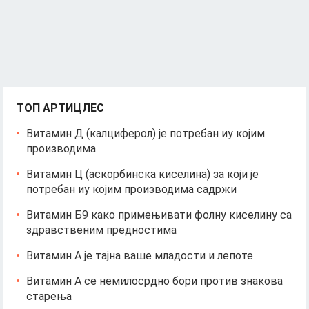
ТОП АРТИЦЛЕС
Витамин Д (калциферол) је потребан иу којим
производима
Витамин Ц (аскорбинска киселина) за који је
потребан иу којим производима садржи
Витамин Б9 како примењивати фолну киселину са
здравственим предностима
Витамин А је тајна ваше младости и лепоте
Витамин А се немилосрдно бори против знакова
старења