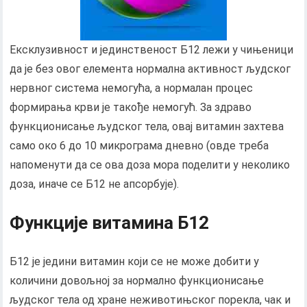
Ексклузивност и јединственост Б12 лежи у чињеници
да је без овог елемента нормална активност људског
нервног система немогућа, а нормалан процес
формирања крви је такође немогућ. За здраво
функционисање људског тела, овај витамин захтева
само око 6 до 10 микрограма дневно (овде треба
напоменути да се ова доза мора поделити у неколико
доза, иначе се Б12 не апсорбује).
Функције витамина Б12
Б12 је једини витамин који се не може добити у
количини довољној за нормално функционисање
људског тела од хране неживотињског порекла, чак и