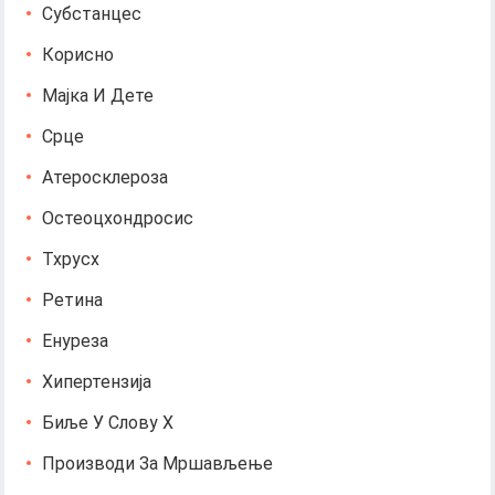
Субстанцес
Корисно
Мајка И Дете
Срце
Атеросклероза
Остеоцхондросис
Тхрусх
Ретина
Енуреза
Хипертензија
Биље У Слову Х
Производи За Мршављење