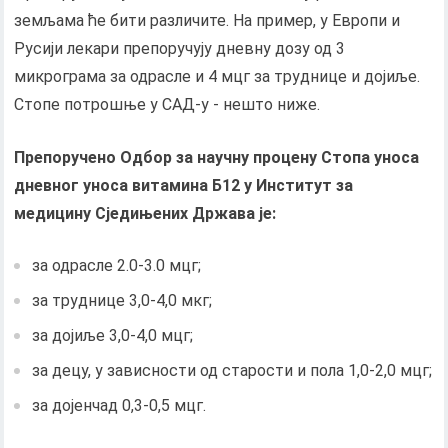
земљама ће бити различите. На пример, у Европи и
Русији лекари препоручују дневну дозу од 3
микрограма за одрасле и 4 мцг за труднице и дојиље.
Стопе потрошње у САД-у - нешто ниже.
Препоручено
Одбор за научну процену
Стопа уноса
дневног уноса витамина Б12 у Институт за
медицину Сједињених Држава је:
за одрасле 2.0-3.0 мцг;
за труднице 3,0-4,0 мкг;
за дојиље 3,0-4,0 мцг;
за децу, у зависности од старости и пола 1,0-2,0 мцг;
за дојенчад 0,3-0,5 мцг.