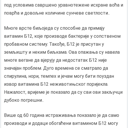
под условима савршено уравнотежене исхране воћа и
поврћа и довољне количине сунчеве светлости..
Многе врсте биљоједа су способне да примају
витамин Б12, које производе бактерије у сопственом
пробавном систему. Такође, Б12 је присутан у
земљишту и неким биљкама. Ова опажања су навела
многе вегане да вјерују да недостатак Б12 није
значајан проблем. Дуго времена се сматрало да
спирулина, нори, темпех и јечам могу бити поуздан
извор витамина Б12 неживотињског поријекла.
Нажалост, вријеме је показало да су сви ови закључци
дубоко погрешни..
Више од 60 година истраживања показало је да само
производи и додаци обогаћени витамином Б12 могу