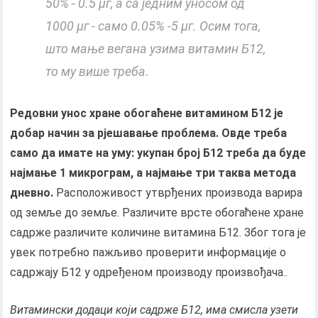
50% - 0.5 µг, а са једним уносом од
1000 µг - само 0.05% -5 µг. Осим тога,
што мање вегана узима витамин Б12,
то му више треба.
Редовни унос хране обогаћене витамином Б12 је
добар начин за рјешавање проблема. Овде треба
само да имате на уму: укупан број Б12 треба да буде
најмање 1 микрограм, а најмање три таква метода
дневно.
Расположивост утврђених производа варира
од земље до земље. Различите врсте обогаћене хране
садрже различите количине витамина Б12. Због тога је
увек потребно пажљиво проверити информације о
садржају Б12 у одређеном производу произвођача..
Витамински додаци који садрже Б12, има смисла узети