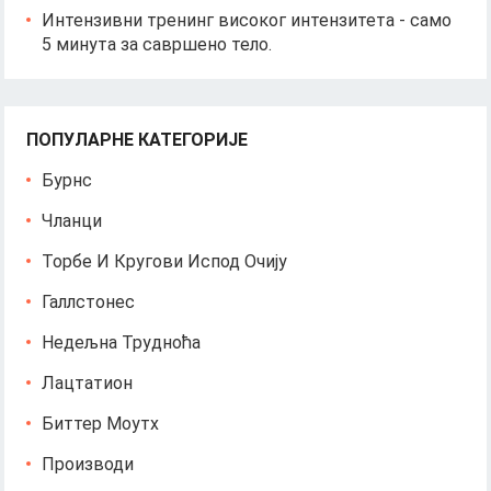
Интензивни тренинг високог интензитета - само
5 минута за савршено тело.
ПОПУЛАРНЕ КАТЕГОРИЈЕ
Бурнс
Чланци
Торбе И Кругови Испод Очију
Галлстонес
Недељна Трудноћа
Лацтатион
Биттер Моутх
Производи