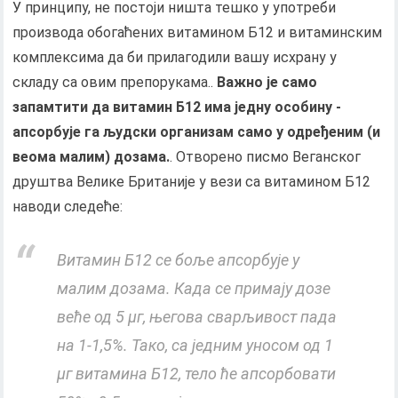
У принципу, не постоји ништа тешко у употреби
производа обогаћених витамином Б12 и витаминским
комплексима да би прилагодили вашу исхрану у
складу са овим препорукама..
Важно је само
запамтити да витамин Б12 има једну особину -
апсорбује га људски организам само у одређеним (и
веома малим) дозама.
. Отворено писмо Веганског
друштва Велике Британије у вези са витамином Б12
наводи следеће:
Витамин Б12 се боље апсорбује у
малим дозама. Када се примају дозе
веће од 5 μг, његова сварљивост пада
на 1-1,5%. Тако, са једним уносом од 1
µг витамина Б12, тело ће апсорбовати