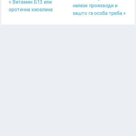
« Витамин Б13 или
налазе производи и
оротична киселина
зашто га особа треба »