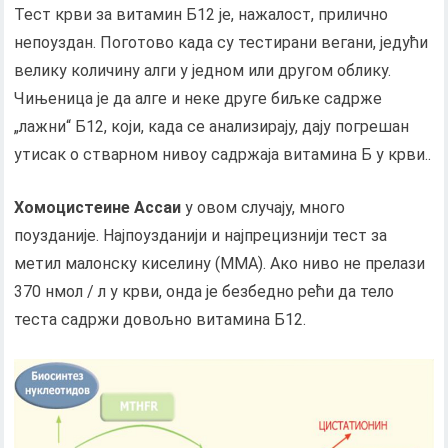
Тест крви за витамин Б12 је, нажалост, прилично
непоуздан. Поготово када су тестирани вегани, једући
велику количину алги у једном или другом облику.
Чињеница је да алге и неке друге биљке садрже
„лажни“ Б12, који, када се анализирају, дају погрешан
утисак о стварном нивоу садржаја витамина Б у крви..
Хомоцистеине Ассаи
у овом случају, много
поузданије. Најпоузданији и најпрецизнији тест за
метил малонску киселину (ММА). Ако ниво не прелази
370 нмол / л у крви, онда је безбедно рећи да тело
теста садржи довољно витамина Б12.