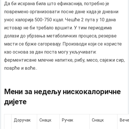
Да би исхрана била што ефикаснија, потребно је
повремено организовати посне дане када је дневни
унос калорија 500-750 кцал. Чешће 2 пута у 10 дана
истовар не би требало вршити. У тим периодима
долази до убрзања метаболичких процеса, резерве
масти се брже сагоревају. Производи који се користе
као основа за дан поста могу укључивати:
ферментисане млечне напитке, рибу, месо, свјежи сир,
поврће и воће..
Мени за недељу нискокалоричне
дијете
Доручак
Снацк
Ручак
Снацк
Веч