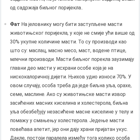
од садржаја биљног поријекла..
Фат
На јеловнику могу бити заступљене масти
животињског поријекла, у које не смије ући више од
30% укупне количине масти. То су производи као
што су: маслац, масно месо, маст, водене птице,
млечни производи. Масти биљног порекла заузимају
главни део масти у исхрани особе која је на
нискокалоричној дијети. Њихов удио износи 70%. У
овом случају, особа треба да једе биљна уља, орахе,
семе, маслине. Ако су животињске масти извор
засићених масних киселина и холестерола, биљна
уља обезбеђују незасићене масне киселине у телу и
помажу у смањењу холестерола. Једење масти
повећава апетит, јер они дају храни пријатан укус.
Дакле, постоји паралела између тога колико особа