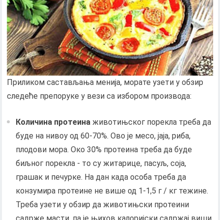
Приликом састављања менија, морате узети у обзир
следеће препоруке у вези са избором производа:
Количина протеина
животињског порекла треба да
буде на нивоу од 60-70%. Ово је месо, јаја, риба,
плодови мора. Око 30% протеина треба да буде
биљног порекла - то су житарице, пасуљ, соја,
грашак и печурке. На дан када особа треба да
конзумира протеине не више од 1-1,5 г / кг тежине.
Треба узети у обзир да животињски протеини
садрже масти, па је њихов калоријски садржај виши