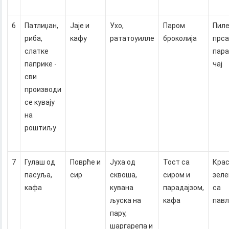
6
Патлиџан,
Јаје и
Ухо,
Паром
Пил
риба,
кафу
рататоуилле
броколија
прса
слатке
пара
паприке -
чај
сви
производи
се кувају
на
роштиљу
7
Гулаш од
Поврће и
Јуха од
Тост са
Крас
пасуља,
сир
сквоша,
сиром и
зеле
кафа
кувана
парадајзом,
са
љуска на
кафа
пав
пару,
шаргарепа и