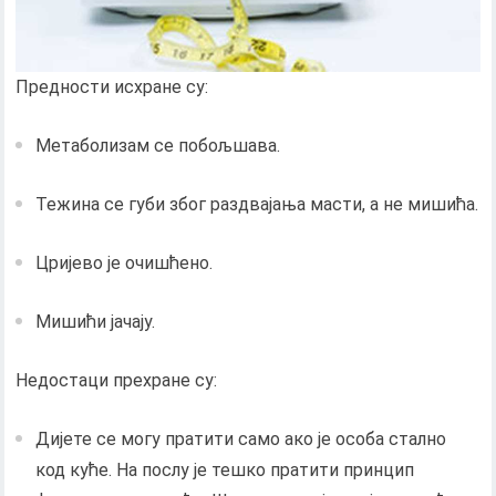
Предности исхране су:
Метаболизам се побољшава.
Тежина се губи због раздвајања масти, а не мишића.
Цријево је очишћено.
Мишићи јачају.
Недостаци прехране су:
Дијете се могу пратити само ако је особа стално
код куће. На послу је тешко пратити принцип