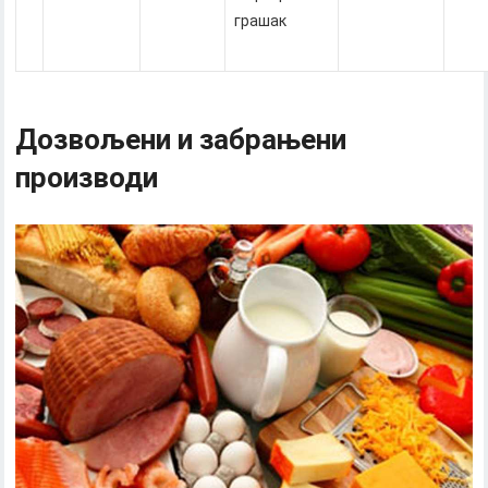
грашак
Дозвољени и забрањени
производи