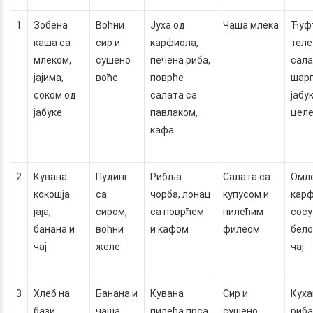
1
Зобена
Воћни
Јуха од
Чаша млека
Ћуфт
каша са
сир и
карфиола,
теле
млеком,
сушено
печена риба,
сала
јајима,
воће
поврће
шарг
соком од
салата са
јабу
јабуке
павлаком,
целе
кафа
2
Кувана
Пудинг
Рибља
Салата са
Омле
кокошја
са
чорба, лонац
купусом и
карф
јаја,
сиром,
са поврћем
пилећим
сосу
банана и
воћни
и кафом
филеом
бело
чај
желе
чај
3
Хлеб на
Банана и
Кувана
Сир и
Куха
бази
чаша
пилећа прса,
сушено
риба