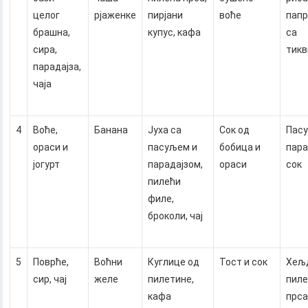
целог
рјаженке
пирјани
воће
пап
брашна,
купус, кафа
са
сира,
тик
парадајза,
чаја
4
Воће,
Банана
Јуха са
Сок од
Пасу
ораси и
пасуљем и
бобица и
пара
јогурт
парадајзом,
ораси
сок
пилећи
филе,
броколи, чај
5
Поврће,
Воћни
Куглице од
Тост и сок
Хељ
сир, чај
желе
пилетине,
пил
кафа
прс