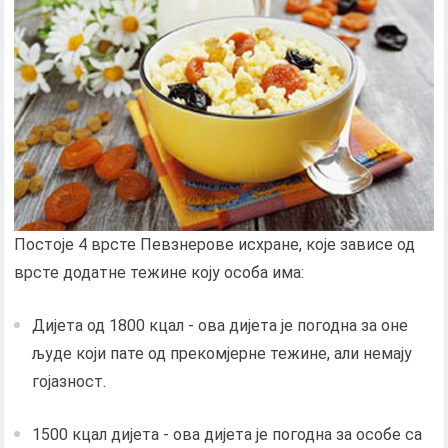
Постоје 4 врсте Певзнерове исхране, које зависе од
врсте додатне тежине коју особа има:
Дијета од 1800 кцал - ова дијета је погодна за оне
људе који пате од прекомјерне тежине, али немају
гојазност.
1500 кцал дијета - ова дијета је погодна за особе са