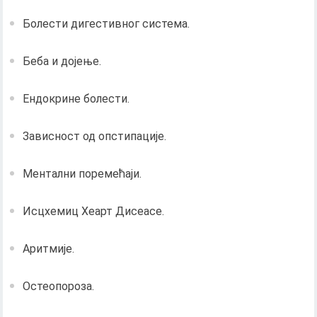
Болести дигестивног система.
Беба и дојење.
Ендокрине болести.
Зависност од опстипације.
Ментални поремећаји.
Исцхемиц Хеарт Дисеасе.
Аритмије.
Остеопороза.