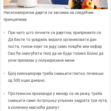
Нискокалорична дијета се заснива на следећим
принципима:
Пре него што почнете са дијетом, припремите се.
Да бисте то урадили, морате организовати дан
поста, током којег се једу само поврће или кефир.
Ово ће омогућити телу да не буде толико болно да
уочи прелазак у полуизрезани мени.
Број килокалорија треба смањити глатко, почевши
од 500 кцал дневно..
Протеински производи у менију се не режу, треба
смањити само потрошњу угљених хидрата три пута,
а количину масноће двапут.