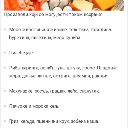
Производи који се могу јести током исхране:
Месо животиња и живине: телетина, говедина,
ћуретина, пилетина, месо кунића.
Пилеће јаје.
Риба: харинга, ослић, туна, штука, лосос. Плодови
мора: дагње, лигње, остриге, шкампи, ракови.
Махунарке: пасуљ, грашак, лећа, сланутак.
Печурке и морска кељ.
Гриз: хељда, пшенични крух, зобена каша.