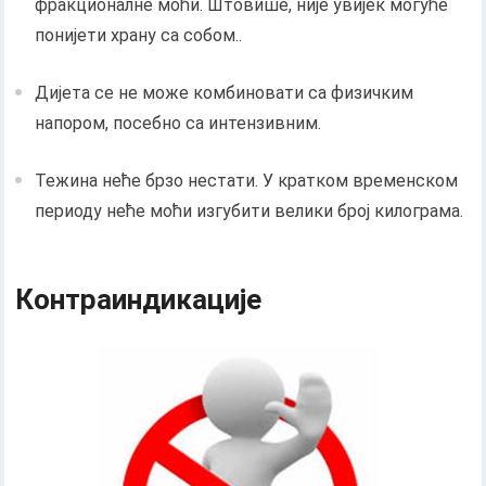
фракционалне моћи. Штовише, није увијек могуће
понијети храну са собом..
Дијета се не може комбиновати са физичким
напором, посебно са интензивним.
Тежина неће брзо нестати. У кратком временском
периоду неће моћи изгубити велики број килограма.
Контраиндикације