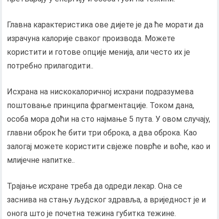
Главна карактеристика ове дијете је да ће морати да
израчуна калорије сваког производа. Можете
користити и готове опције менија, али често их је
потребно прилагодити..
Исхрана на нискокалоричној исхрани подразумева
поштовање принципа фрагментације. Током дана,
особа мора доћи на сто најмање 5 пута. У овом случају,
главни оброк ће бити три оброка, а два оброка. Као
залогај можете користити свјеже поврће и воће, као и
млијечне напитке..
Трајање исхране треба да одреди лекар. Она се
заснива на стању људског здравља, а вриједност је и
онога што је почетна тежина губитка тежине.