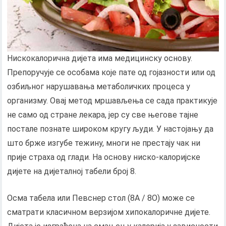
Нискокалорична дијета има медицинску основу.
Препоручује се особама које пате од гојазности или од
озбиљног нарушавања метаболичких процеса у
организму. Овај метод мршављења се сада практикује
не само од стране лекара, јер су све његове тајне
постале познате широком кругу људи. У настојању да
што брже изгубе тежину, многи не престају чак ни
прије страха од глади. На основу ниско-калоријске
дијете на дијеталној табели број 8.
Осма табела или Певснер стол (8А / 8О) може се
сматрати класичном верзијом хипокалоричне дијете.