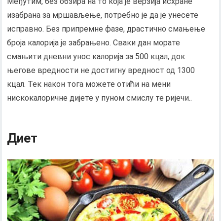
Међутим, без обзира на то која је верзија исхране
изабрана за мршављење, потребно је да је унесете
исправно. Без припремне фазе, драстично смањење
броја калорија је забрањено. Сваки дан морате
смањити дневни унос калорија за 500 кцал, док
његове вредности не достигну вредност од 1300
кцал. Тек након тога можете отићи на мени
нискокалоричне дијете у пуном смислу те ријечи..
Диет