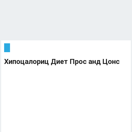
Хипоцалориц Диет Прос анд Цонс