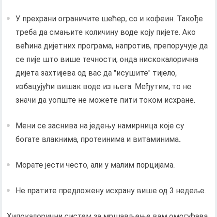
У прехрани ограничите шећер, со и кофеин. Такође
треба да смањите количину воде коју пијете. Ако
већина дијетних програма, напротив, препоручује да
се пије што више течности, онда нискокалорична
дијета захтијева од вас да "исушите" тијело,
избацујући вишак воде из њега. Међутим, то не
значи да уопште не можете пити током исхране.
Мени се заснива на једењу намирница које су
богате влакнима, протеинима и витаминима..
Морате јести често, али у малим порцијама.
Не пратите предложену исхрану више од 3 недеље.
Хипокалорични систем за мршављење вам омогућава