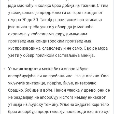
једе масноћу и колико брзо добија на тежини. С тим
у вези, важно је придржавати се горе наведеног
омјера 70 до 30. Такођер, приликом састављања
јеловника треба узети у обзир да је масноћа
скривена у кобасицама, сиру, димљеним
производима, кондиторским производима,
нуспроизводима, сладоледу и не само. Ово се мора
узети у обзир приликом састављања менија..
Угљени хидрати
може бити споро и брзо
апсорбирајуће, аи не пробављиво - то је влакно. Ово
укључује житарице, поврће, биље, интегрално
брашно, бобице и воће. Након уласка у црево, они се
не раздвајају, не апсорбују и стога немају никаквог
утицаја на људску тежину. Угљене хидрате које тело
брзо апсорбује представљају производи као што су: