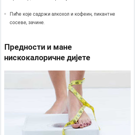
Пиће које садржи алкохол и кофеин, пикантне
сосеве, зачине.
Предности и мане
нискокалоричне дијете