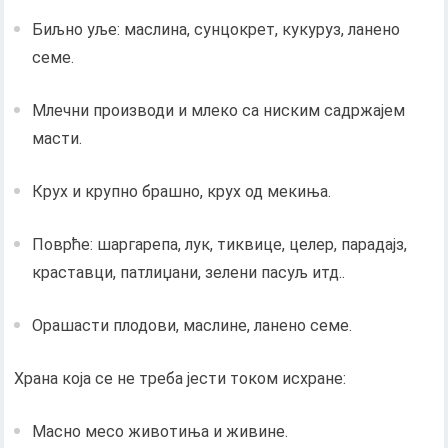
Биљно уље: маслина, сунцокрет, кукуруз, ланено
семе.
Млечни производи и млеко са ниским садржајем
масти.
Крух и крупно брашно, крух од мекиња.
Поврће: шаргарепа, лук, тиквице, целер, парадајз,
краставци, патлиџани, зелени пасуљ итд..
Орашасти плодови, маслине, ланено семе.
Храна која се не треба јести током исхране:
Масно месо животиња и живине.