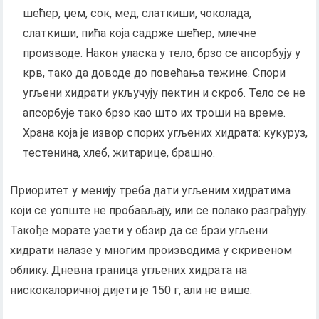
шећер, џем, сок, мед, слаткиши, чоколада,
слаткиши, пића која садрже шећер, млечне
производе. Након уласка у тело, брзо се апсорбују у
крв, тако да доводе до повећања тежине. Спори
угљени хидрати укључују пектин и скроб. Тело се не
апсорбује тако брзо као што их троши на време.
Храна која је извор спорих угљених хидрата: кукуруз,
тестенина, хлеб, житарице, брашно.
Приоритет у менију треба дати угљеним хидратима
који се уопште не пробављају, или се полако разграђују.
Такође морате узети у обзир да се брзи угљени
хидрати налазе у многим производима у скривеном
облику. Дневна граница угљених хидрата на
нискокалоричној дијети је 150 г, али не више.