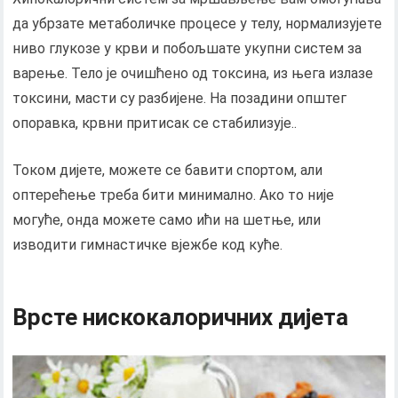
да убрзате метаболичке процесе у телу, нормализујете
ниво глукозе у крви и побољшате укупни систем за
варење. Тело је очишћено од токсина, из њега излазе
токсини, масти су разбијене. На позадини општег
опоравка, крвни притисак се стабилизује..
Током дијете, можете се бавити спортом, али
оптерећење треба бити минимално. Ако то није
могуће, онда можете само ићи на шетње, или
изводити гимнастичке вјежбе код куће.
Врсте нискокалоричних дијета