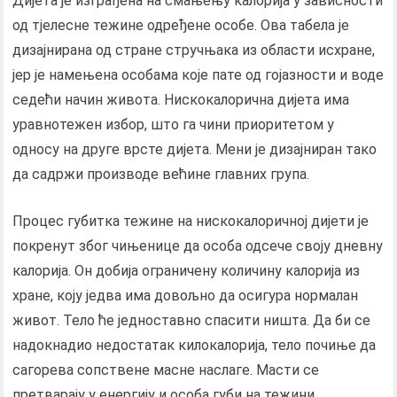
Дијета је изграђена на смањењу калорија у зависности
од тјелесне тежине одређене особе. Ова табела је
дизајнирана од стране стручњака из области исхране,
јер је намењена особама које пате од гојазности и воде
седећи начин живота. Нискокалорична дијета има
уравнотежен избор, што га чини приоритетом у
односу на друге врсте дијета. Мени је дизајниран тако
да садржи производе већине главних група.
Процес губитка тежине на нискокалоричној дијети је
покренут због чињенице да особа одсече своју дневну
калорија. Он добија ограничену количину калорија из
хране, коју једва има довољно да осигура нормалан
живот. Тело ће једноставно спасити ништа. Да би се
надокнадио недостатак килокалорија, тело почиње да
сагорева сопствене масне наслаге. Масти се
претварају у енергију и особа губи на тежини.