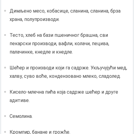
Димљено месо, кобасице, сланина, сланина, брза
храна, полупроизводи.
Тесто, хлеб на бази пшеничног брашна, сви
пекарски производи, вафли, колачи, пецива,
палачинке, кнедле и кнедле.
Шећер и производи који га садрже. Укључујући мед,
халву, суво воће, кондензовано млеко, сладолед.
Кисело-млечна пића која садрже шећер и друге
адитиве.
Семолина.
Кромпир, банане и грожђе.