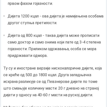
првом фазом гојазности.
Дијета 1200 кцал - ова дијета је намијењена особама
другог ступња претилости.
Дијета од 800 кцал - таква дијета може прописати
само доктор и само онима који пате од 3-4 степена
гојазности. Приликом одржавања, особа се мора
придржавати одмора..
Ту су и иностране верзије нискокалоричне дијете, која
се креће од 500 до 1800 кцал. Друга западњачка
исхрана разликује се од Певзнерове дијете по томе
што смањује количину масти: 20 г дневно на страној
дијети у односу на 40-60 г масти на руској дијети.