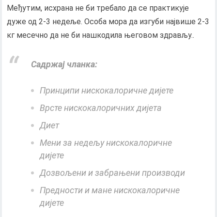
Међутим, исхрана не би требало да се практикује
дуже од 2-3 недеље. Особа мора да изгуби највише 2-3
кг месечно да не би нашкодила његовом здрављу..
Садржај чланка:
Принципи нискокалоричне дијете
Врсте нискокалоричних дијета
Диет
Мени за недељу нискокалоричне
дијете
Дозвољени и забрањени производи
Предности и мане нискокалоричне
дијете