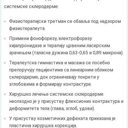
системске склеродерме:
Физиотерапијски третман се обавља под надзором
физиотерапеута.
Примени фонофорезу, електрофорезу
хијалуронидазе и терапију црвеним ласерским
зрачењем (таласна дужина 0,63-0,65 и 0,89 микрона).
Терапеутска гимнастика и масажа се посебно
препоручују пацијентима са линеарним обликом
склеродерме, док ограничавају покрети у
зглобовима и формирају контрактуре.
Хируршко лечење системске склеродерме
неопходно је у присуству флексионих контрактура и
деформитета тела (глава, зглоб, удови).
У присуству козметичких дефеката приказана је
пластична хируршка корекција..