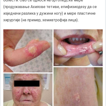
болести. Ово се односи на ортопедске мере
(продужавање Ахилове тетиве, епифизиодезу да се
изједначи разлика у дужини ногу) и мере пластичне
хирургије (на пример, хемиатрофија лица)..