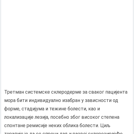
Третман системске склеродерме за сваког пацијента
мора бити индивидуално изабран у зависности од
форме, стадијума и тежине болести, као и
локализације лезија, посебно због високог степена
спонтане ремисије неких облика болести. Циљ
терапије је да се спречи даљи развој склерозирајуће