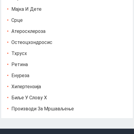
Мајка И Дете
Срце
Атеросклероза
Остеоцхондросис
Тхрусх
Ретина
Енуреза
Хипертензија
Биље У Слову Х
Производи За Мршављење