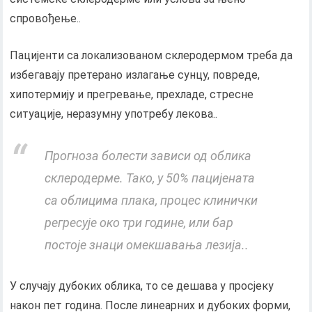
спровођење..
Пацијенти са локализованом склеродермом треба да
избегавају претерано излагање сунцу, повреде,
хипотермију и прегревање, прехладе, стресне
ситуације, неразумну употребу лекова..
Прогноза болести зависи од облика
склеродерме. Тако, у 50% пацијената
са облицима плака, процес клинички
регресује око три године, или бар
постоје знаци омекшавања лезија..
У случају дубоких облика, то се дешава у просјеку
након пет година. После линеарних и дубоких форми,