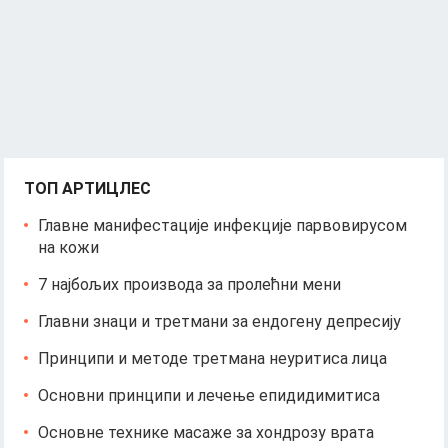
ТОП АРТИЦЛЕС
Главне манифестације инфекције парвовирусом
на кожи
7 најбољих производа за пролећни мени
Главни знаци и третмани за ендогену депресију
Принципи и методе третмана неуритиса лица
Основни принципи и лечење епидидимитиса
Основне технике масаже за хондрозу врата