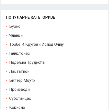
ПОПУЛАРНЕ КАТЕГОРИЈЕ
Бурнс
Чланци
Торбе И Кругови Испод Очију
Галлстонес
Недељна Трудноћа
Лацтатион
Биттер Моутх
Производи
Субстанцес
Корисно