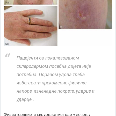
Пацијенти са локализованом
склеродермом посебна дијета није
потребна. Поразом удова треба
избегавати прекомерне физичке
напоре, изненадне покрете, ударце и
ударце..
Физиотерапија и хируршке методе у лечењу