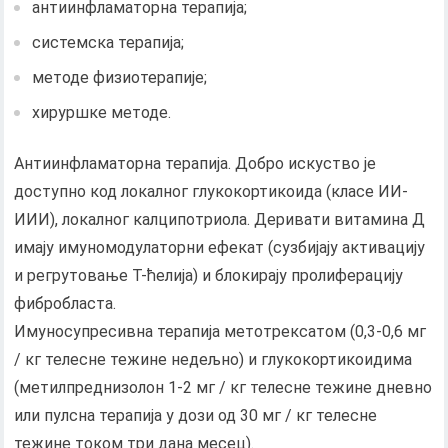
антиинфламаторна терапија;
системска терапија;
методе физиотерапије;
хируршке методе.
Антиинфламаторна терапија. Добро искуство је
доступно код локалног глукокортикоида (класе ИИ-
ИИИ), локалног калципотриола. Деривати витамина Д
имају имуномодулаторни ефекат (сузбијају активацију
и регрутовање Т-ћелија) и блокирају пролиферацију
фибробласта.
Имуносупресивна терапија метотрексатом (0,3-0,6 мг
/ кг телесне тежине недељно) и глукокортикоидима
(метилпреднизолон 1-2 мг / кг телесне тежине дневно
или пулсна терапија у дози од 30 мг / кг телесне
тежине током три дана месец).