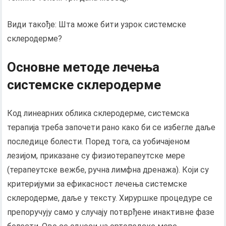
Види такође: Шта може бити узрок системске
склеродерме?
Основне методе лечења
системске склеродерме
Код линеарних облика склеродерме, системска
терапија треба започети рано како би се избегле даље
последице болести. Поред тога, са уобичајеном
лезијом, приказане су физиотерапеутске мере
(терапеутске вежбе, ручна лимфна дренажа). Који су
критеријуми за ефикасност лечења системске
склеродерме, даље у тексту. Хируршке процедуре се
препоручују само у случају потврђене инактивне фазе