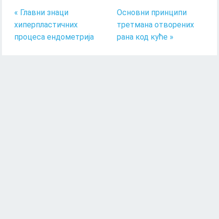
« Главни знаци
Основни принципи
хиперпластичних
третмана отворених
процеса ендометрија
рана код куће »