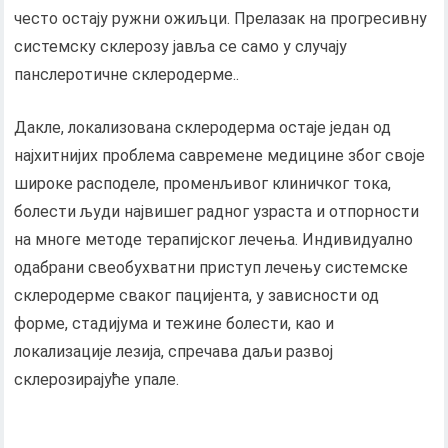
често остају ружни ожиљци. Прелазак на прогресивну
системску склерозу јавља се само у случају
панслеротичне склеродерме..
Дакле, локализована склеродерма остаје један од
најхитнијих проблема савремене медицине због своје
широке расподеле, променљивог клиничког тока,
болести људи највишег радног узраста и отпорности
на многе методе терапијског лечења. Индивидуално
одабрани свеобухватни приступ лечењу системске
склеродерме сваког пацијента, у зависности од
форме, стадијума и тежине болести, као и
локализације лезија, спречава даљи развој
склерозирајуће упале.