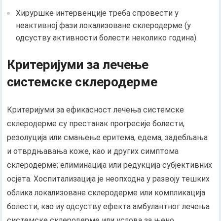
Хируршке интервенције треба спровести у
неактивној фази локализоване склеродерме (у
одсуству активности болести неколико година).
Критеријуми за лечење
системске склеродерме
Критеријуми за ефикасност лечења системске
склеродерме су престанак прогресије болести,
резолуција или смањење еритема, едема, задебљања
и отврдњавања коже, као и других симптома
склеродерме; елиминација или редукција субјективних
осјета. Хоспитализација је неопходна у развоју тешких
облика локализоване склеродерме или компликација
болести, као иу одсуству ефекта амбулантног лечења
системске склеродерме или услова за њено