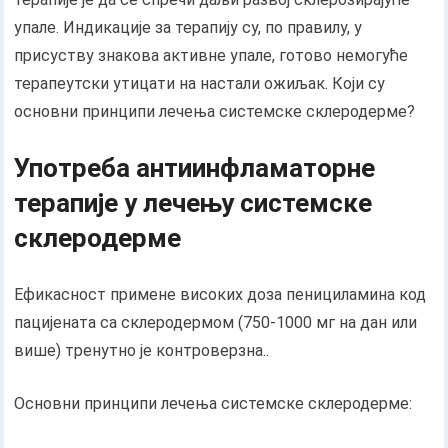
упале. Индикације за терапију су, по правилу, у
присуству знакова активне упале, готово немогуће
терапеутски утицати на настали ожиљак. Који су
основни принципи лечења системске склеродерме?
Употреба антиинфламаторне
терапије у лечењу системске
склеродерме
Ефикасност примене високих доза пенициламина код
пацијената са склеродермом (750-1000 мг на дан или
више) тренутно је контроверзна..
Основни принципи лечења системске склеродерме: