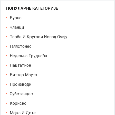
ПОПУЛАРНЕ КАТЕГОРИЈЕ
Бурнс
Чланци
Торбе И Кругови Испод Очију
Галлстонес
Недељна Трудноћа
Лацтатион
Биттер Моутх
Производи
Субстанцес
Корисно
Мајка И Дете