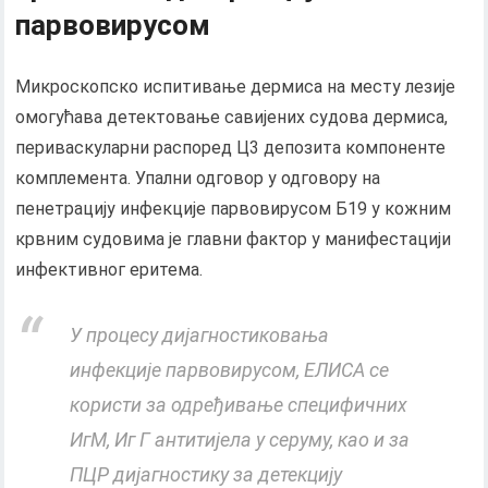
парвовирусом
Микроскопско испитивање дермиса на месту лезије
омогућава детектовање савијених судова дермиса,
периваскуларни распоред Ц3 депозита компоненте
комплемента. Упални одговор у одговору на
пенетрацију инфекције парвовирусом Б19 у кожним
крвним судовима је главни фактор у манифестацији
инфективног еритема.
У процесу дијагностиковања
инфекције парвовирусом, ЕЛИСА се
користи за одређивање специфичних
ИгМ, Иг Г антитијела у серуму, као и за
ПЦР дијагностику за детекцију