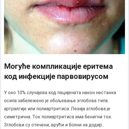
Могуће компликације еритема
код инфекције парвовирусом
У око 10% случајева код пацијената након нестанка
осипа забележено је обољевање зглобова типа
артралгије или полиартритиса. Лезија зглобова је
симетрична. Ток полиартритиса има бенигни ток.
Зглобови су отечени, врући и болни на додир..