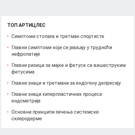
ТОП АРТИЦЛЕС
Симптоми стопала и третман спортисте
Главни симптоми који се јављају у трудноћи
нефропатије
Главни ризици за мајке и фетусе са вишеструким
фетусима
Главни знаци и третмани за ендогену депресију
Главни знаци хиперпластичних процеса
ендометрија
Основни принципи лечења системске
склеродерме