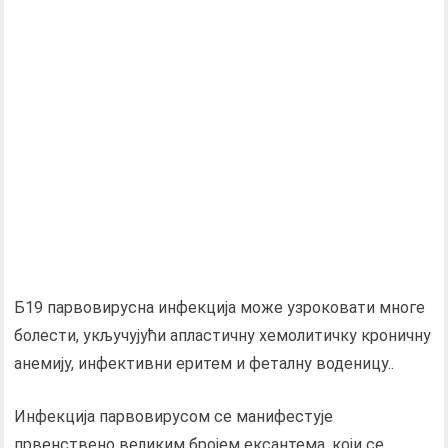
Б19 парвовирусна инфекција може узроковати многе
болести, укључујући апластичну хемолитичку кроничну
анемију, инфективни еритем и феталну воденицу..
Инфекција парвовирусом се манифестује
првенствено великим бројем ексантема, који се