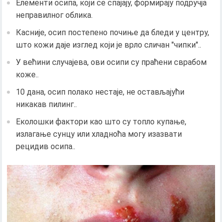
Елементи осипа, који се спајају, формирају подручја
неправилног облика.
Касније, осип постепено почиње да бледи у центру,
што кожи даје изглед који је врло сличан "чипки"..
У већини случајева, ови осипи су праћени сврабом
коже..
10 дана, осип полако нестаје, не остављајући
никакав пилинг..
Еколошки фактори као што су топло купање,
излагање сунцу или хладноћа могу изазвати
рецидив осипа..