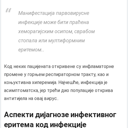
Манифестација парвовирусне
инфекције може бити праћена
хеморагијским осипом, сврабом
стопала или мултиформним
еритемом..
Код неких пацијената откривене су инфламаторне
промене у горњем респираторном тракту, као и
коњуктивна хиперемија. Најчешће, инфекција је
асимптоматска, јер трећи дио популације открива
антитијела на овај вирус..
Аспекти дијагнозе инфективног
еритема код инфекције