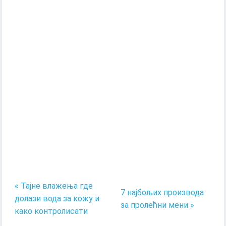
« Тајне влажења где
7 најбољих производа
долази вода за кожу и
за пролећни мени »
како контролисати