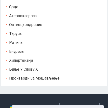
Срце
Атеросклероза
Остеоцхондросис
Тхрусх
Ретина
Енуреза
Хипертензија
Биље У Слову Х
Производи За Мршављење
Українська
Български
Česky
Hrvatski