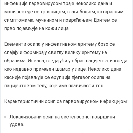
инфекције парвовирусом траје неколико дана и
манифестује се грозницом, главобољом, катаралним
симптомима, мучнином и повраћањем. Еритем се
прво појављује на кожи лица..
Елементи осипа у инфективном еритему брзо се
спајају и формирају светлу велику еритему на
образима. Извана, гледајући у образ пацијента, изгледа
као недавно примљен шамар у лице. Неколико дана
касније појављује се ерупција пјегавог осипа на
пацијентовом телу, које има плавичасти тон..
Карактеристични осип са парвовирусном инфекцијом:
Локализовани осип на екстензорној површини
удова.