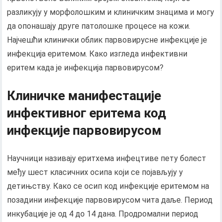
разликују у морфолошким и клиничким знацима и могу
да опонашају друге патолошке процесе на кожи.
Најчешћи клинички облик парвовирусне инфекције је
инфекција еритемом. Како изгледа инфективни
еритем када је инфекција парвовирусом?
Клиничке манифестације
инфективног еритема код
инфекције парвовирусом
Научници називају еритхема инфецтиве пету болест
међу шест класичних осипа који се појављују у
детињству. Како се осип код инфекције еритемом на
позадини инфекције парвовирусом чита даље. Период
инкубације је од 4 до 14 дана. Продромални период