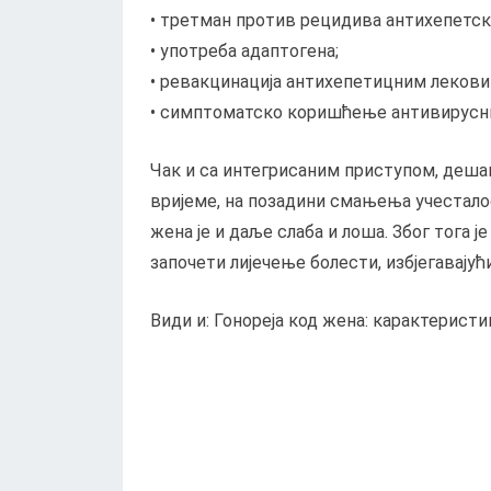
• третман против рецидива антихепетс
• употреба адаптогена;
• ревакцинација антихепетицним лекови
• симптоматско коришћење антивирусни
Чак и са интегрисаним приступом, дешав
вријеме, на позадини смањења учестало
жена је и даље слаба и лоша. Због тога
започети лијечење болести, избјегавајућ
Види и: Гонореја код жена: карактерист