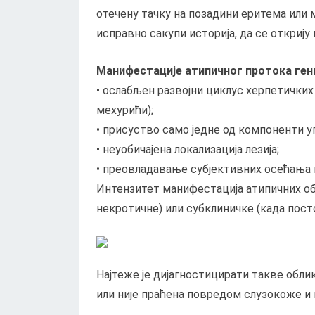
отечену тачку на позадини еритема или м
исправно сакупи историја, да се открију 
Манифестације атипичног протока ген
• ослабљен развојни циклус херпетички
мехурићи);
• присуство само једне од компоненти у
• неуобичајена локализација лезија;
• преовладавање субјективних осећања 
Интензитет манифестација атипичних обл
некротичне) или субклиничке (када пост
Најтеже је дијагностицирати такве облик
или није праћена повредом слузокоже и 