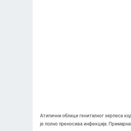
Атипични облици гениталног херпеса ко
је полно преносива инфекција. Примарна