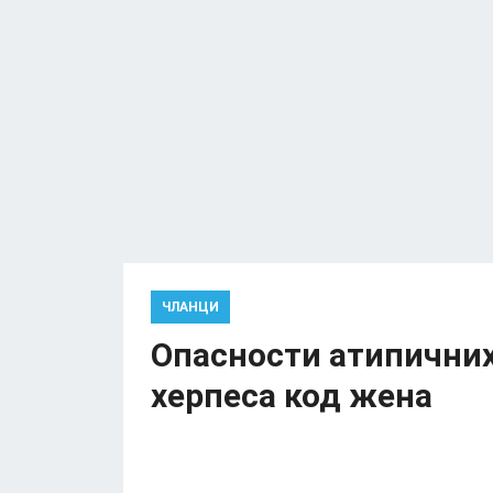
ЧЛАНЦИ
Опасности атипичних
херпеса код жена