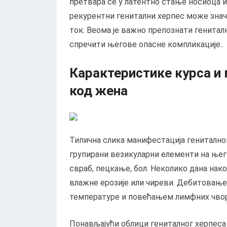
претвара се у латентно стање носиоца ил
рекурентни генитални херпес може знача
ток. Веома је важно препознати генитал
спречити његове опасне компликације..
Карактеристике курса и 
код жена
Типична слика манифестација гениталног
групирани везикуларни елементи на њего
свраб, пецкање, бол. Неколико дана нак
влажне ерозије или чиреви. Дебитовање
температуре и повећањем лимфних чво
Понављајући облици гениталног херпеса 