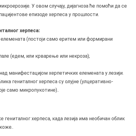
икроерозије. У овом случају, дијагноза ће помоћи да се
пацијентове епизоде ​​херпеса у прошлости.
италног херпеса:
х елемената (постоји само еритем или формирани
пале (едем, или крварење или некроза);
над манифестацијом херпетичких елемената у лезији.
ика гениталног херпеса су олујне (улцеративно-
оје само микропукотине)..
е гениталног херпеса, када лезија има необичан облик
коже..