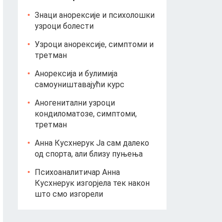
Знаци анорексије и психолошки
узроци болести
Узроци анорексије, симптоми и
третман
Анорексија и булимија
самоуништавајући курс
Аногенитални узроци
кондиломатозе, симптоми,
третман
Анна Кусхнерук Ја сам далеко
од спорта, али близу пуњења
Психоаналитичар Анна
Кусхнерук изгорјела тек након
што смо изгорели