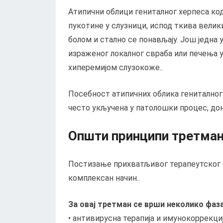
Атипични облици гениталног херпеса ко
пукотине у слузници, испод ткива велик
болом и стално се понављају. Још једна 
израженог локалног свраба или печења 
хиперемијом слузокоже..
Посебност атипичних облика гениталног 
често укључена у патолошки процес, доњ
Општи принципи третман
Постизање прихватљивог терапеутског 
комплексан начин..
За овај третман се врши неколико фаза
• антивирусна терапија и имунокоррекциј