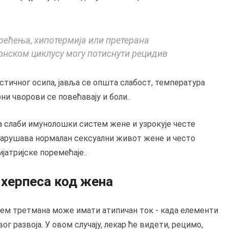
рећења, хипотермија или претерана
монском циклусу могу потиснути рецидив
стичног осипа, јавља се општа слабост, температура
и чворови се повећавају и боли..
а слаби имунолошки систем жене и узрокује честе
нарушава нормалан сексуални живот жене и често
јатријске поремећаје..
 херпеса код жена
јем третмана може имати атипичан ток - када елементи
ог развоја. У овом случају, лекар ће видети, рецимо,