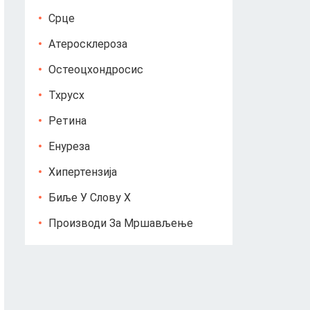
Срце
Атеросклероза
Остеоцхондросис
Тхрусх
Ретина
Енуреза
Хипертензија
Биље У Слову Х
Производи За Мршављење