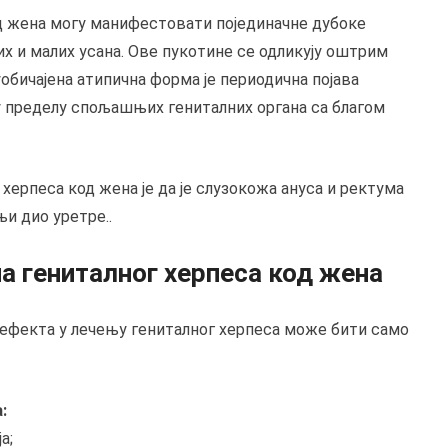
д жена могу манифестовати појединачне дубоке
их и малих усана. Ове пукотине се одликују оштрим
уобичајена атипична форма је периодична појава
у пределу спољашњих гениталних органа са благом
херпеса код жена је да је слузокожа ануса и ректума
и дио уретре..
а гениталног херпеса код жена
ефекта у лечењу гениталног херпеса може бити само
:
а;