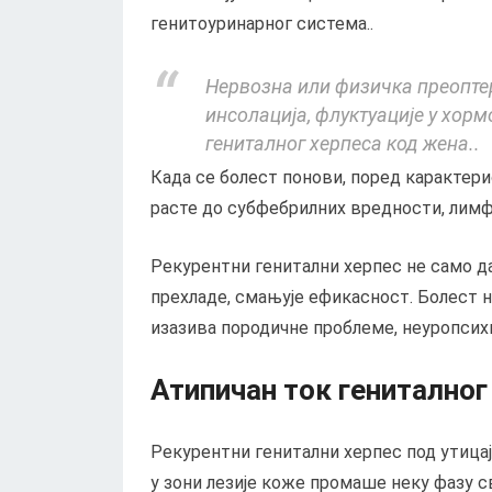
генитоуринарног система..
Нервозна или физичка преопте
инсолација, флуктуације у хор
гениталног херпеса код жена..
Када се болест понови, поред карактери
расте до субфебрилних вредности, лимфн
Рекурентни генитални херпес не само д
прехладе, смањује ефикасност. Болест 
изазива породичне проблеме, неуропсихи
Атипичан ток гениталног
Рекурентни генитални херпес под утица
у зони лезије коже промаше неку фазу св