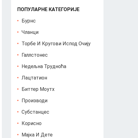
ПОПУЛАРНЕ КАТЕГОРИЈЕ
Бурнс
Чланци
Торбе И Кругови Испод Очију
Галлстонес
Недељна Трудноћа
Лацтатион
Биттер Моутх
Производи
Субстанцес
Корисно
Мајка И Дете