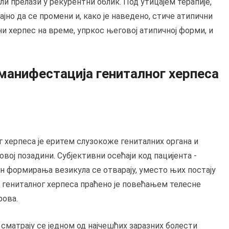
и прелази у рекурентни облик. Под утицајем терапије,
јно да се промени и, како је наведено, стиче атипични
ни херпес на време, упркос његовој атипичној форми, и
манифестација гениталног херпеса
 херпеса је еритем слузокоже гениталних органа и
вој позадини. Субјективни осећаји код пацијента -
он формирања везикула се отварају, уместо њих постају
 гениталног херпеса праћено је повећањем телесне
рова.
сматрају се једном од најчешћих заразних болести