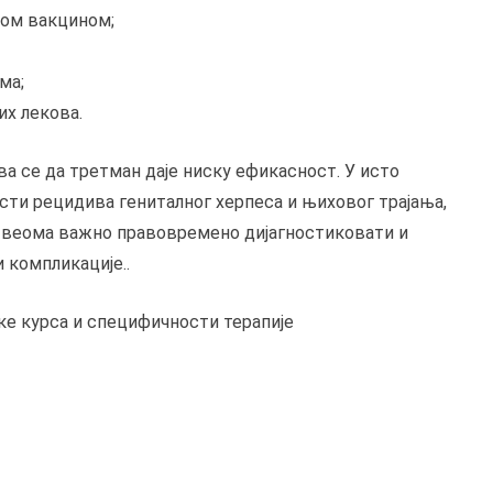
ком вакцином;
ма;
х лекова.
а се да третман даје ниску ефикасност. У исто
сти рецидива гениталног херпеса и њиховог трајања,
 је веома важно правовремено дијагностиковати и
и компликације..
ике курса и специфичности терапије