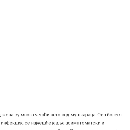
д жена су много чешћи него код мушкараца. Ова болест
 инфекција се најчешће јавља асимптоматски и