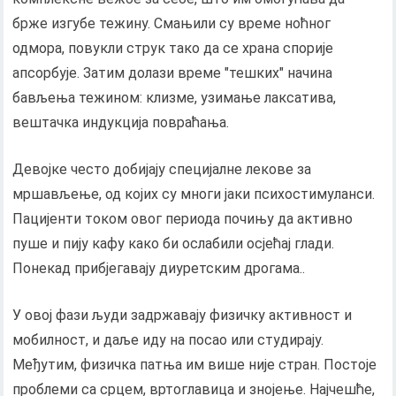
брже изгубе тежину. Смањили су време ноћног
одмора, повукли струк тако да се храна спорије
апсорбује. Затим долази време "тешких" начина
бављења тежином: клизме, узимање лаксатива,
вештачка индукција повраћања.
Девојке често добијају специјалне лекове за
мршављење, од којих су многи јаки психостимуланси.
Пацијенти током овог периода почињу да активно
пуше и пију кафу како би ослабили осјећај глади.
Понекад прибјегавају диуретским дрогама..
У овој фази људи задржавају физичку активност и
мобилност, и даље иду на посао или студирају.
Међутим, физичка патња им више није стран. Постоје
проблеми са срцем, вртоглавица и знојење. Најчешће,