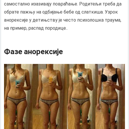
самостално изазивају повраћање. Родитељи треба да
обрате пажњу на одбијање бебе од слаткиша. Узрок
анорексије у детињству је често психолошка траума,
на пример, распад породице..
Фазе анорексије