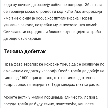
када су почели да развију озбиљне повреде. Због тога
се терапија може спровести код куће. Ако анорексија
има тијек, онда је особа хоспитализирана. Поред
узимања лекова, потребна му је психолошка помоћ.
Сви чланови породице и блиски круг пацијента треба
да раде са лекарима..
Тежина добитак
Прва фаза терапијске исхране треба да се разликује по
смањеном садржају калорија. Особа треба да добије не
више од 1600 кцал дневно, што зависи од степена
исцрпљености пацијента. Тада калорах глатко расте.
Морате јести у малим порцијама, али често. Испрва,
посуде треба да буду течне, полутекуће, кашасте.