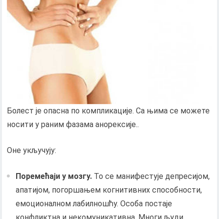
Болест је опасна по компликације. Са њима се можете
носити у раним фазама анорексије..
Оне укључују:
Поремећаји у мозгу.
То се манифестује депресијом,
апатијом, погоршањем когнитивних способности,
емоционалном лабилношћу. Особа постаје
конфликтна и некомуникативна. Многи људи