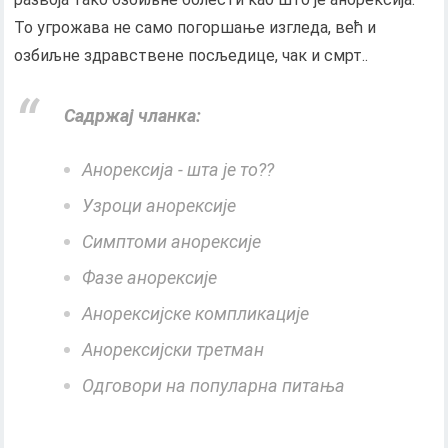
То угрожава не само погоршање изгледа, већ и
озбиљне здравствене посљедице, чак и смрт..
Садржај чланка:
Анорексија - шта је то??
Узроци анорексије
Симптоми анорексије
Фазе анорексије
Анорексијске компликације
Анорексијски третман
Одговори на популарна питања