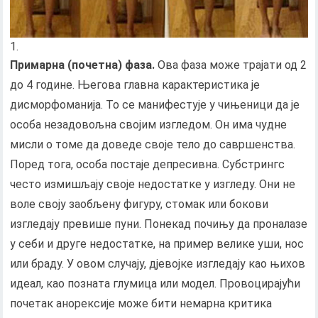
Примарна (почетна) фаза.
Ова фаза може трајати од 2
до 4 године. Његова главна карактеристика је
дисморфоманија. То се манифестује у чињеници да је
особа незадовољна својим изгледом. Он има чудне
мисли о томе да доведе своје тело до савршенства.
Поред тога, особа постаје депресивна. Субстрингс
често измишљају своје недостатке у изгледу. Они не
воле своју заобљену фигуру, стомак или бокови
изгледају превише пуни. Понекад почињу да проналазе
у себи и друге недостатке, на пример велике уши, нос
или браду. У овом случају, дјевојке изгледају као њихов
идеал, као позната глумица или модел. Провоцирајући
почетак анорексије може бити немарна критика