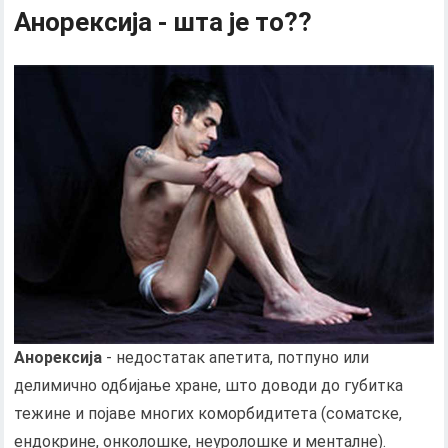
Анорексија - шта је то??
Анорексија
- недостатак апетита, потпуно или
делимично одбијање хране, што доводи до губитка
тежине и појаве многих коморбидитета (соматске,
ендокрине, онколошке, неуролошке и менталне).