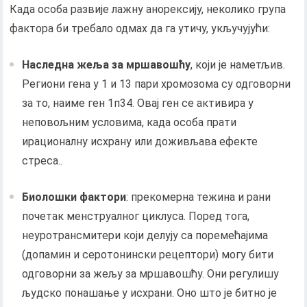
Када особа развије лажну анорексију, неколико група
фактора би требало одмах да га утичу, укључујући:
Наследна жеља за мршавошћу
, који је наметљив.
Региони гена у 1 и 13 пари хромозома су одговорни
за то, наиме ген 1п34. Овај ген се активира у
неповољним условима, када особа прати
ирационалну исхрану или доживљава ефекте
стреса..
Биолошки фактори
: прекомерна тежина и рани
почетак менструалног циклуса. Поред тога,
неуротрансмитери који делују са поремећајима
(допамин и серотонински рецептори) могу бити
одговорни за жељу за мршавошћу. Они регулишу
људско понашање у исхрани. Оно што је битно је