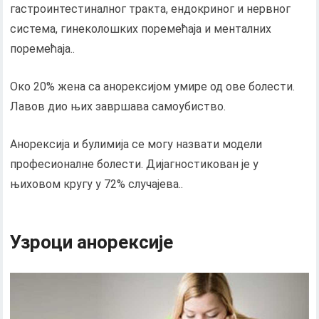
гастроинтестиналног тракта, ендокриног и нервног
система, гинеколошких поремећаја и менталних
поремећаја..
Око 20% жена са анорексијом умире од ове болести.
Лавов дио њих завршава самоубиство.
Анорексија и булимија се могу назвати модели
професионалне болести. Дијагностикован је у
њиховом кругу у 72% случајева..
Узроци анорексије