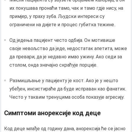
их покушава пронаћи тамо, чак и тамо гдје нису, на
примјер, у праху зуба. Људски интереси су
ограничени на дијете и процес губитка тежине..
Од једења пацијент често одбија. Он мотивише
своје невољство да једе, недостатак апетита, може
да превари, да је недавно имао ужину. Ако седи за
столом, онда значајно скраћује порције.
Размишљање у пацијенту је кост. Ако је у нешто
убеђен, инсистираће да буде исправан као фанатик.
Често у таквим тренуцима особа показује агресију.
Симптоми анорексије код деце
Код деце млађе од годину дана, анорексија ће се јасно