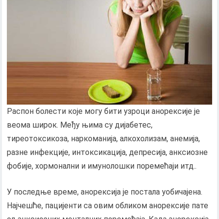
Распон болести које могу бити узроци анорексије је
веома широк. Међу њима су дијабетес,
тиреотоксикоза, наркоманија, алкохолизам, анемија,
разне инфекције, интоксикација, депресија, анксиозне
фобије, хормонални и имунолошки поремећаји итд..
У последње време, анорексија је постала уобичајена.
Најчешће, пацијенти са овим обликом анорексије пате