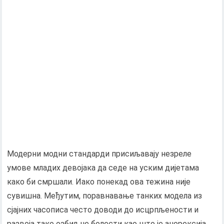
Модерни модни стандарди присиљавају незреле
умове младих девојака да седе на уским дијетама
како би смршали. Иако понекад ова тежина није
сувишна. Међутим, поравнавање танких модела из
сјајних часописа често доводи до исцрпљености и
развоја тако озбиљне болести као што је анорексија.