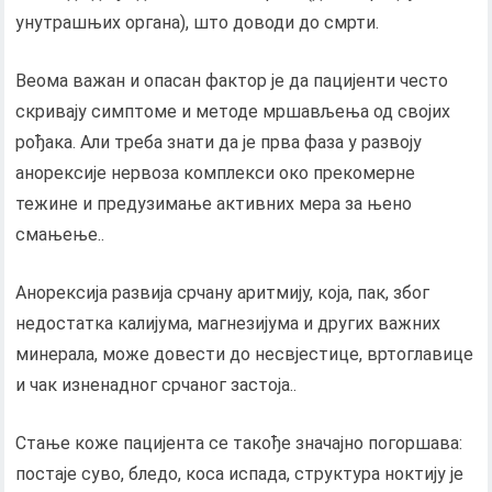
унутрашњих органа), што доводи до смрти.
Веома важан и опасан фактор је да пацијенти често
скривају симптоме и методе мршављења од својих
рођака. Али треба знати да је прва фаза у развоју
анорексије нервоза комплекси око прекомерне
тежине и предузимање активних мера за њено
смањење..
Анорексија развија срчану аритмију, која, пак, због
недостатка калијума, магнезијума и других важних
минерала, може довести до несвјестице, вртоглавице
и чак изненадног срчаног застоја..
Стање коже пацијента се такође значајно погоршава:
постаје суво, бледо, коса испада, структура ноктију је