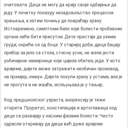
очитовати. Деца не могу да крију своје одбијање да
једу. У почетку показују незадовољство процесом
храњења, а затим почињу да повраћају храну.
Истовремено, симптоми било које болести пробавних
органа неће бити присутни. Дете престаје да узима
груди, окреће се од боце. У старијој доби, дјеца бацају
прибор за јело са стола, стисну усне, не желе јести
уобичајене намирнице које цијела обитељ једе. У исто
вријеме, дијете може затражити необичан производ,
на примјер, лимун. Дијете покупи храну у устима, али је
не прогута и не жваће, испљуњава је у тањир..
Код предшколског узраста, анорексију је теже
открити. Пруритус, констипација и вртоглавица код
деце се развијају у касним фазама болести. Често
одрасли откривају да дјеца већ дуже вријеме