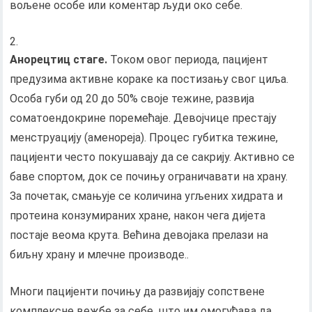
вољене особе или коментар људи око себе.
Анорецтиц стаге.
Током овог периода, пацијент
предузима активне кораке ка постизању свог циља.
Особа губи од 20 до 50% своје тежине, развија
соматоендокрине поремећаје. Девојчице престају
менструацију (аменореја). Процес губитка тежине,
пацијенти често покушавају да се сакрију. Активно се
баве спортом, док се почињу ограничавати на храну.
За почетак, смањује се количина угљених хидрата и
протеина конзумираних хране, након чега дијета
постаје веома крута. Већина девојака прелази на
биљну храну и млечне производе..
Многи пацијенти почињу да развијају сопствене
комплексне вежбе за себе, што им омогућава да