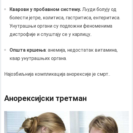
Кварови у пробавном систему.
Људи болују од
болести јетре, колитиса, гастритиса, ентеритиса.
Унутрашњи органи су подложни феноменима
дистрофије и спуштају се у карлицу..
Општа кршења
: анемија, недостатак витамина,
квар унутрашњих органа.
Најозбиљнија компликација анорексије је смрт..
Анорексијски третман