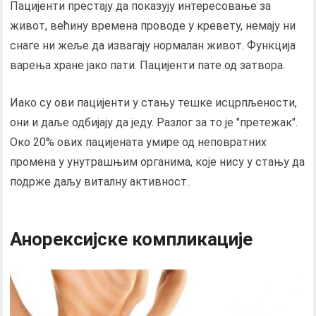
Пацијенти престају да показују интересовање за
живот, већину времена проводе у кревету, немају ни
снаге ни жеље да извагају нормалан живот. Функција
варења хране јако пати. Пацијенти пате од затвора.
Иако су ови пацијенти у стању тешке исцрпљености,
они и даље одбијају да једу. Разлог за то је "претежак".
Око 20% ових пацијената умире од неповратних
промена у унутрашњим органима, које нису у стању да
подрже даљу виталну активност..
Анорексијске компликације