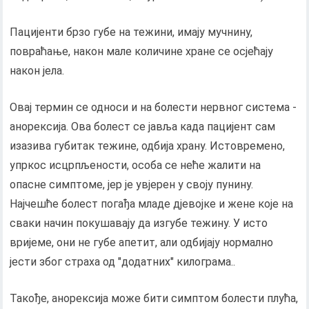
Пацијенти брзо губе на тежини, имају мучнину,
повраћање, након мале количине хране се осјећају
након јела.
Овај термин се односи и на болести нервног система -
анорексија. Ова болест се јавља када пацијент сам
изазива губитак тежине, одбија храну. Истовремено,
упркос исцрпљености, особа се неће жалити на
опасне симптоме, јер је увјерен у своју пунину.
Најчешће болест погађа младе дјевојке и жене које на
сваки начин покушавају да изгубе тежину. У исто
вријеме, они не губе апетит, али одбијају нормално
јести због страха од "додатних" килограма..
Такође, анорексија може бити симптом болести плућа,