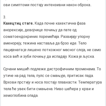
ови симптоми постају интензивни након оброка..
Кахецтиц стаге.
Када почне кахектична фаза
анорексије, девојчице почињу да пате од
соматоендокриних поремећаја. Развијају упорну
аменореју, тежина наставља да брзо иде. Тело
пацијената је лишено поткожног масног слоја, не само
коса већ и зуби почињу да испадају. Кожа је љуска.
Срчани мишић подлеже дистрофичним променама. То
утиче на рад тела, пулс се смањује, притисак пада.
Врхови прстију и носа постају плавкасти. Температура
тела ће увек бити смањена. Ниво шећера у крви и
хемоглобина опада.