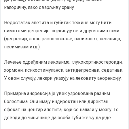
калоричну, лако сварљиву храну..
Недостатак апетита и губитак тежине могу бити
симптоми депресије: појављују се и други симптоми
(депресија, лоше расположење, пасивност, несаница,
песимизам итд.).
Лечење одређеним лековима: глукокортикостероиди,
хормони, психостимуланси, антидепресиви, седативи.
У овом случају, лекари указују на лековиту анорексију..
Примарна анорексија је увек узрокована разним
болестима. Они имају индиректан или директан
ефекат на центар апетита, који се налази у мозгу. То
доводи до чињенице да особа губи жељу да једе..