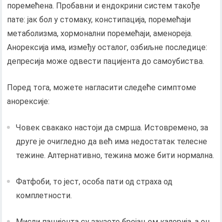
поремећена. Пробавни и ендокрини систем такође
пате: јак бол у стомаку, констипација, поремећаји
метаболизма, хормонални поремећаји, аменореја.
Анорексија има, између осталог, озбиљне последице:
депресија може одвести пацијента до самоубиства.
Поред тога, можете нагласити следеће симптоме
анорексије:
Човек свакако настоји да смрша. Истовремено, за
друге је очигледно да већ има недостатак телесне
тежине. Алтернативно, тежина може бити нормална.
Фатфоби, то јест, особа пати од страха од
комплетности.
Мисли пацијента су заузете бројањем калорија, а он