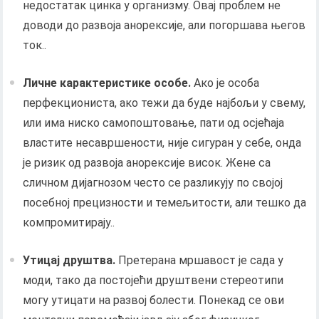
недостатак цинка у организму. Овај проблем не
доводи до развоја анорексије, али погоршава његов
ток..
Личне карактеристике особе.
Ако је особа
перфекциониста, ако тежи да буде најбољи у свему,
или има ниско самопоштовање, пати од осјећаја
властите несавршености, није сигуран у себе, онда
је ризик од развоја анорексије висок. Жене са
сличном дијагнозом често се разликују по својој
посебној прецизности и темељитости, али тешко да
компромитирају..
Утицај друштва.
Претерана мршавост је сада у
моди, тако да постојећи друштвени стереотипи
могу утицати на развој болести. Понекад се ови