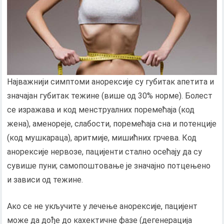
Најважнији симптоми анорексије су губитак апетита и
значајан губитак тежине (више од 30% норме). Болест
се изражава и код менструалних поремећаја (код
жена), аменореје, слабости, поремећаја сна и потенције
(код мушкараца), аритмије, мишићних грчева. Код
анорексије нервозе, пацијенти стално осећају да су
сувише пуни; самопоштовање је значајно потцењено
и зависи од тежине.
Ако се не укључите у лечење анорексије, пацијент
може да дође до кахектичне фазе (дегенерација