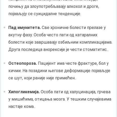
почињу да злоупотребљавају алкохол и дроге,
појављују се суицидалне тенденције.
Пад имунитета.
Све хроничне болести прелазе у
акутну фазу. Особа често пати од катаралних
болести које завршавају озбиљним компликацијама.
Друга последица анорексије је чести стоматитис..
Остеопороза.
Пацијент има честе фрактуре, бол у
кичми. На позадини његове деформације појављује
се шут, који раније није примећен..
Хипогликемија.
Особа пати од халуцинација, грчева
у мишићима, отицања мозга. У тешким случајевима
настаје кома..