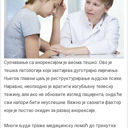
Суочавање са анорексијом је веома тешко. Ово је
тешка патологија која захтијева дуготрајно лијечење.
Његов главни циљ је реструктурирање људске психе.
Наравно, неопходно је вратити изгубљену телесну
тежину, али ако не обновите изглед пацијента, онда ће
сви напори бити неуспешни. Важно је сазнати фактор
који је постао окидач за развој анорексије..
Многи људи траже медицинску помоћ до тренутка