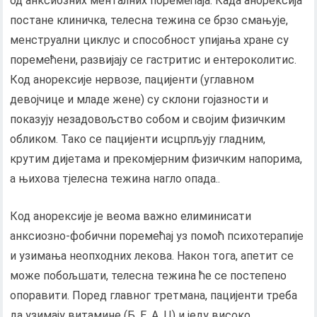
од анксиозних менталних поремећаја. Када анорексија
постане клиничка, телесна тежина се брзо смањује,
менструални циклус и способност упијања хране су
поремећени, развијају се гастритис и ентероколитис.
Код анорексије нервозе, пацијенти (углавном
девојчице и младе жене) су склони гојазности и
показују незадовољство собом и својим физичким
обликом. Тако се пацијенти исцрпљују гладним,
крутим дијетама и прекомјерним физичким напорима,
а њихова тјелесна тежина нагло опада..
Код анорексије је веома важно елиминисати
анксиозно-фобични поремећај уз помоћ психотерапије
и узимања неопходних лекова. Након тога, апетит се
може побољшати, телесна тежина ће се постепено
опоравити. Поред главног третмана, пацијенти треба
да узимају витамине (Б, Е, А, Ц) и једу високо