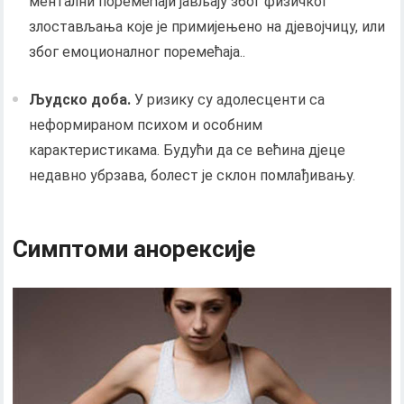
ментални поремећаји јављају због физичког
злостављања које је примијењено на дјевојчицу, или
због емоционалног поремећаја..
Људско доба.
У ризику су адолесценти са
неформираном психом и особним
карактеристикама. Будући да се већина дјеце
недавно убрзава, болест је склон помлађивању.
Симптоми анорексије