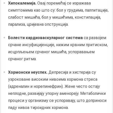
Хипокалемија.
Овај поремећај се изражава
симптомима као што су: бол у грудима, палпитације,
слабост мишића, бол у мишићима, констипација,
парализа, цријевна опструкција.
Болести кардиоваскуларног система
са развојем
срчане инсуфицијенције, нижим крвним притиском,
исцрпљењем срчаног мишића, успоравањем
срчаног ритма.
Хормонски неуспех.
Депресија и хистерија су
узроковане високим нивоима хормона стреса
(адреналин и норепинефрин). Жене често остају
неплодне, развијају упорну аменореју. Метаболички
процеси у организму се успоравају, што доприноси
паду нивоа тироидних хормона.