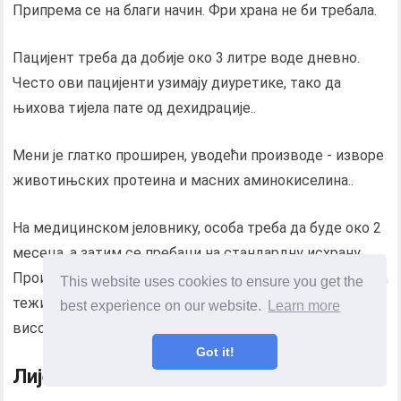
Припрема се на благи начин. Фри храна не би требала.
Пацијент треба да добије око 3 литре воде дневно.
Често ови пацијенти узимају диуретике, тако да
њихова тијела пате од дехидрације..
Мени је глатко проширен, уводећи производе - изворе
животињских протеина и масних аминокиселина..
На медицинском јеловнику, особа треба да буде око 2
месеца, а затим се пребаци на стандардну исхрану.
Производи се припремају као и обично. Док се телесна
This website uses cookies to ensure you get the
тежина не врати у нормалу, особа треба да прима
best experience on our website.
Learn more
висококалоричне оброке..
Got it!
Лијекови