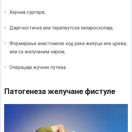
Херниа сургери;
Дијагностичка или терапеутска лапароскопија;
Формирање анастомозе код рака желуца или црева,
или са желучаним чиром;
Операција жучних путева.
Патогенеза желучане фистуле