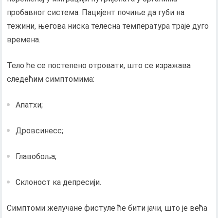
пробавног система. Пацијент почиње да губи на
тежини, његова ниска телесна температура траје дуго
времена.
Тело ће се постепено отровати, што се изражава
следећим симптомима:
Апатхи;
Дровсинесс;
Главобоља;
Склоност ка депресији.
Симптоми желучане фистуле ће бити јачи, што је већа