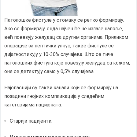
Патолошке фистуле у стомаку се ретко формирају.
Ако се формирају, онда најчешће не излазе напоље,
већ повезују желудац са другим органима. Приликом
операције за пептички улкус, такве фистуле се
дијагностикују у 10-30% случајева. Што се тиче
патолошких фистула које повезују желудац са кожом,
оне се детектују само у 0,5% случајева..
Најопаснији су такви канали који се формирају на
позадини гнојних компликација у следећим
категоријама пацијената:
Старији пацијенти.