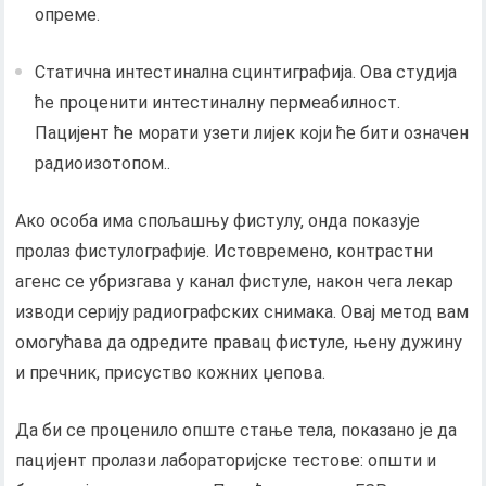
опреме.
Статична интестинална сцинтиграфија. Ова студија
ће проценити интестиналну пермеабилност.
Пацијент ће морати узети лијек који ће бити означен
радиоизотопом..
Ако особа има спољашњу фистулу, онда показује
пролаз фистулографије. Истовремено, контрастни
агенс се убризгава у канал фистуле, након чега лекар
изводи серију радиографских снимака. Овај метод вам
омогућава да одредите правац фистуле, њену дужину
и пречник, присуство кожних џепова.
Да би се проценило опште стање тела, показано је да
пацијент пролази лабораторијске тестове: општи и