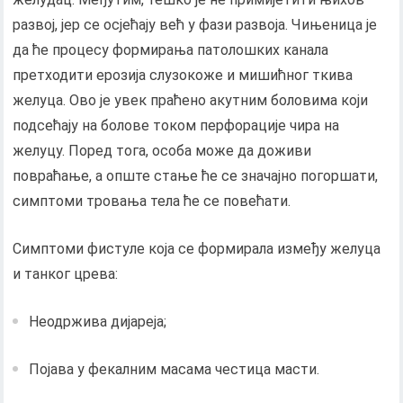
развој, јер се осјећају већ у фази развоја. Чињеница је
да ће процесу формирања патолошких канала
претходити ерозија слузокоже и мишићног ткива
желуца. Ово је увек праћено акутним боловима који
подсећају на болове током перфорације чира на
желуцу. Поред тога, особа може да доживи
повраћање, а опште стање ће се значајно погоршати,
симптоми тровања тела ће се повећати.
Симптоми фистуле која се формирала између желуца
и танког црева:
Неодржива дијареја;
Појава у фекалним масама честица масти.