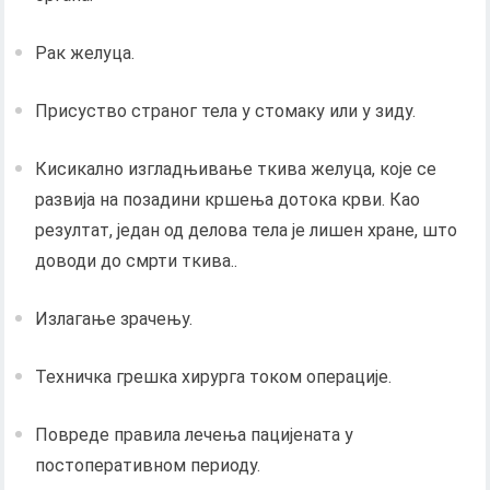
Рак желуца.
Присуство страног тела у стомаку или у зиду.
Кисикално изгладњивање ткива желуца, које се
развија на позадини кршења дотока крви. Као
резултат, један од делова тела је лишен хране, што
доводи до смрти ткива..
Излагање зрачењу.
Техничка грешка хирурга током операције.
Повреде правила лечења пацијената у
постоперативном периоду.