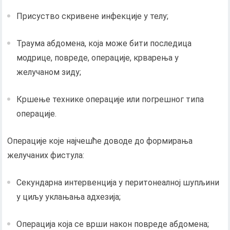
Присуство скривене инфекције у телу;
Траума абдомена, која може бити последица
модрице, повреде, операције, крварења у
желучаном зиду;
Кршење технике операције или погрешног типа
операције.
Операције које најчешће доводе до формирања
желучаних фистула:
Секундарна интервенција у перитонеалној шупљини
у циљу уклањања адхезија;
Операција која се врши након повреде абдомена;