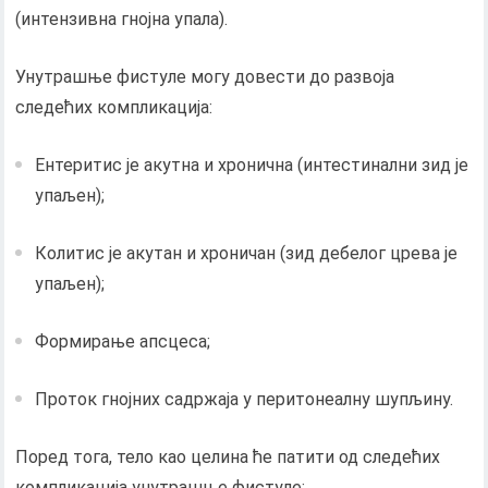
(интензивна гнојна упала).
Унутрашње фистуле могу довести до развоја
следећих компликација:
Ентеритис је акутна и хронична (интестинални зид је
упаљен);
Колитис је акутан и хроничан (зид дебелог црева је
упаљен);
Формирање апсцеса;
Проток гнојних садржаја у перитонеалну шупљину.
Поред тога, тело као целина ће патити од следећих
компликација унутрашње фистуле: