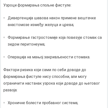
Узроци формирања спољне фистуле:
Дивергенција шавова након примене вештачке
анастомозе између желуца и црева;
Формирање гастростомије која повезује стомак са
зидом перитонеума;
Операција на мањој закривљености стомака.
Фактори ризика који сами по себи доводе до
формирања фистуле нису способни, али могу
ограничити настанак узрока који доводе до његовог
развоја:
Хроничне болести пробавног система;