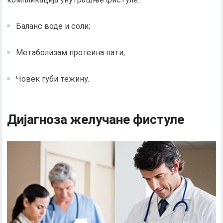
Баланс воде и соли;
Метаболизам протеина пати;
Човек губи тежину.
Дијагноза желучане фистуле