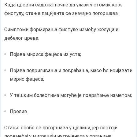
Када цревни садржај почне да улази у стомак кроз
фистулу, стање пацијента се значајно погоршава..
Симптоми формирања фистуле између желуца и
дебелог црева:
Појава мириса фецеса из уста;
Појава подригивања и повраћања, масе ће исијавати
мирис фецеса;
У тешким болестима могуће је повраћање изметом;
Пролив.
Стање особе се погоршава у цјелини, јер постоји
поремећај у миграцији нутријената у органима