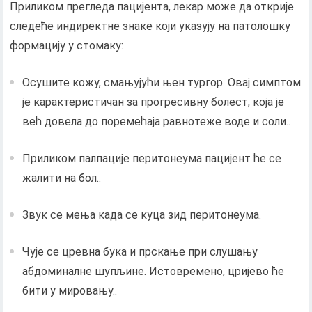
Приликом прегледа пацијента, лекар може да открије
следеће индиректне знаке који указују на патолошку
формацију у стомаку:
Осушите кожу, смањујући њен тургор. Овај симптом
је карактеристичан за прогресивну болест, која је
већ довела до поремећаја равнотеже воде и соли..
Приликом палпације перитонеума пацијент ће се
жалити на бол..
Звук се мења када се куца зид перитонеума.
Чује се цревна бука и прскање при слушању
абдоминалне шупљине. Истовремено, цријево ће
бити у мировању..