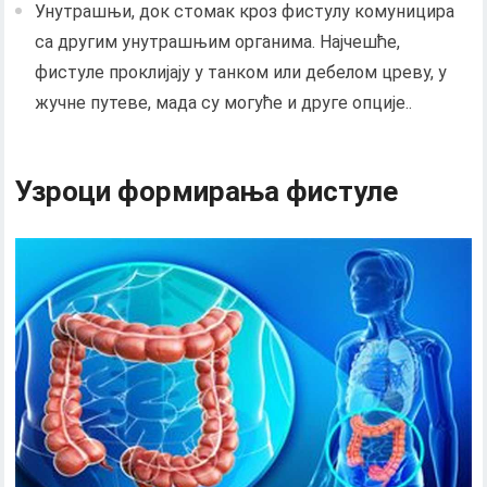
Унутрашњи, док стомак кроз фистулу комуницира
са другим унутрашњим органима. Најчешће,
фистуле проклијају у танком или дебелом цреву, у
жучне путеве, мада су могуће и друге опције..
Узроци формирања фистуле