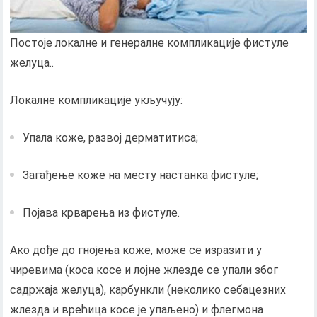
Постоје локалне и генералне компликације фистуле
желуца..
Локалне компликације укључују:
Упала коже, развој дерматитиса;
Загађење коже на месту настанка фистуле;
Појава крварења из фистуле.
Ако дође до гнојења коже, може се изразити у
чиревима (коса косе и лојне жлезде се упали због
садржаја желуца), карбункли (неколико себацезних
жлезда и врећица косе је упаљено) и флегмона