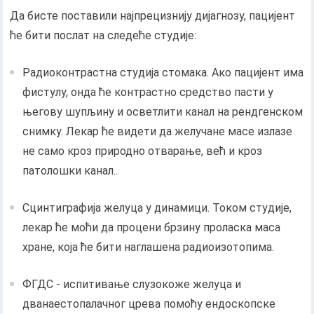
Да бисте поставили најпрецизнију дијагнозу, пацијент
ће бити послат на следеће студије:
Радиоконтрастна студија стомака. Ако пацијент има
фистулу, онда ће контрастно средство пасти у
његову шупљину и осветлити канал на рендгенском
снимку. Лекар ће видети да желучане масе излазе
не само кроз природно отварање, већ и кроз
патолошки канал..
Сцинтиграфија желуца у динамици. Током студије,
лекар ће моћи да процени брзину проласка маса
хране, која ће бити наглашена радиоизотопима.
ФГДС - испитивање слузокоже желуца и
дванаестопалачног црева помоћу ендоскопске