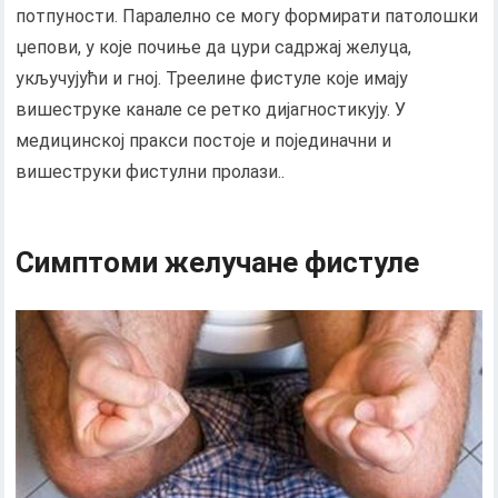
потпуности. Паралелно се могу формирати патолошки
џепови, у које почиње да цури садржај желуца,
укључујући и гној. Треелине фистуле које имају
вишеструке канале се ретко дијагностикују. У
медицинској пракси постоје и појединачни и
вишеструки фистулни пролази..
Симптоми желучане фистуле