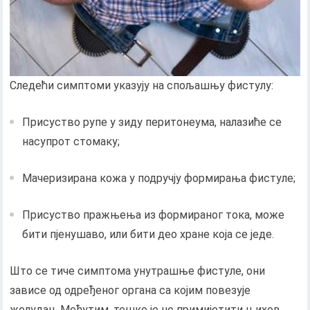
Следећи симптоми указују на спољашњу фистулу:
Присуство рупе у зиду перитонеума, налазиће се
насупрот стомаку;
Мачеризирана кожа у подручју формирања фистуле;
Присуство пражњења из формираног тока, може
бити пјенушаво, или бити део хране која се једе.
Што се тиче симптома унутрашње фистуле, они
зависе од одређеног органа са којим повезује
желудац. Међутим, тешко је не примијетити њихов