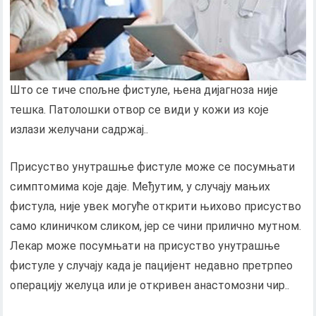
Што се тиче спољне фистуле, њена дијагноза није
тешка. Патолошки отвор се види у кожи из које
излази желучани садржај..
Присуство унутрашње фистуле може се посумњати
симптомима које даје. Међутим, у случају мањих
фистула, није увек могуће открити њихово присуство
само клиничком сликом, јер се чини прилично мутном.
Лекар може посумњати на присуство унутрашње
фистуле у случају када је пацијент недавно претрпео
операцију желуца или је откривен анастомозни чир..