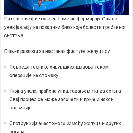
Патолошке фистуле се саме не формирају. Они се
увек јављају на позадини било које болести пробавног
система.
Главни разлози за настанак фистуле желуца су:
Повреда технике хируршких шавова током
операције на стомаку.
Гнојна упала, праћена уништавањем ткива органа.
Овај процес се може започети и прије и након
операције..
Опструкција анастомозе између желуца и других
органа.