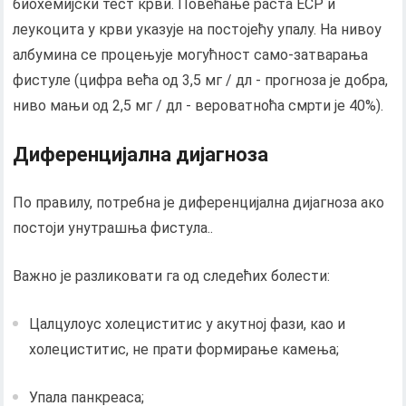
биохемијски тест крви. Повећање раста ЕСР и
леукоцита у крви указује на постојећу упалу. На нивоу
албумина се процењује могућност само-затварања
фистуле (цифра већа од 3,5 мг / дл - прогноза је добра,
ниво мањи од 2,5 мг / дл - вероватноћа смрти је 40%).
Диференцијална дијагноза
По правилу, потребна је диференцијална дијагноза ако
постоји унутрашња фистула..
Важно је разликовати га од следећих болести:
Цалцулоус холециститис у акутној фази, као и
холециститис, не прати формирање камења;
Упала панкреаса;