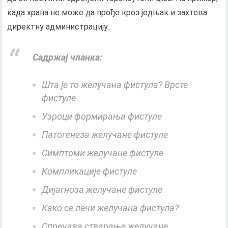
када храна не може да прође кроз једњак и захтева
директну администрацију..
Садржај чланка:
Шта је то желучана фистула? Врсте
фистуле
Узроци формирања фистуле
Патогенеза желучане фистуле
Симптоми желучане фистуле
Компликације фистуле
Дијагноза желучане фистуле
Како се лечи желучана фистула?
Спречава стварање желучане