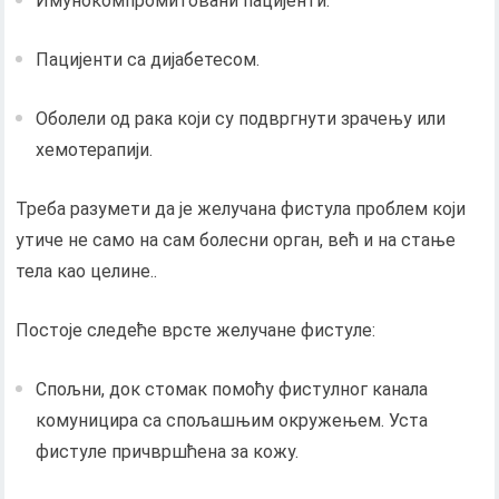
Имунокомпромитовани пацијенти.
Пацијенти са дијабетесом.
Оболели од рака који су подвргнути зрачењу или
хемотерапији.
Треба разумети да је желучана фистула проблем који
утиче не само на сам болесни орган, већ и на стање
тела као целине..
Постоје следеће врсте желучане фистуле:
Спољни, док стомак помоћу фистулног канала
комуницира са спољашњим окружењем. Уста
фистуле причвршћена за кожу.