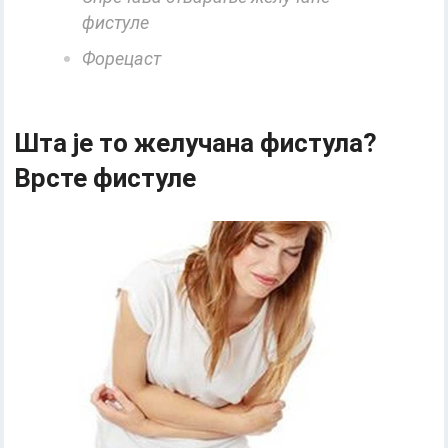
фистуле
Форецаст
Шта је то желучана фистула?
Врсте фистуле