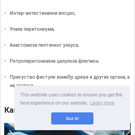
Интер-интестинални апсцес;
Упала перитонеума;
Анастомоза пептичког улкуса;
Ретроперитонеална целулоза флегмон;
Присуство фистуле између црева и других органа, а
не желуца.
This website uses cookies to ensure you get the
best experience on our website.
Learn more
Како се лечи желучана фистула?
Got it!