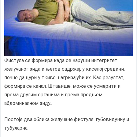
Фистула се формира када се наруши интегритет
желучаног зида и његов садржај, у киселој средини,
почне да цури у ткиво, нагризајући их. Као резултат,
формира се канал. Штавише, може се усмерити и
према другим органима и према предњем
абдоминалном зиду..
Постоје два облика желучане фистуле: губовидуниу и
тубуларна.