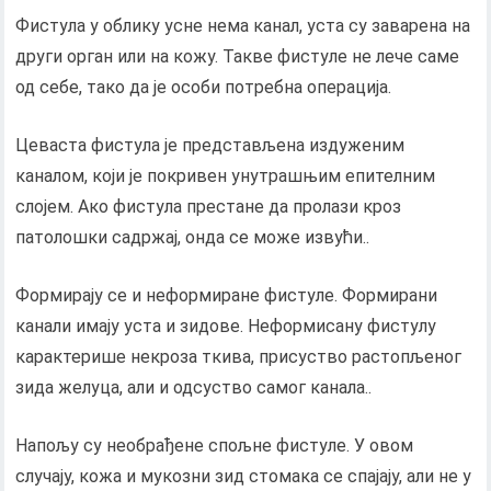
Фистула у облику усне нема канал, уста су заварена на
други орган или на кожу. Такве фистуле не лече саме
од себе, тако да је особи потребна операција.
Цеваста фистула је представљена издуженим
каналом, који је покривен унутрашњим епителним
слојем. Ако фистула престане да пролази кроз
патолошки садржај, онда се може извући..
Формирају се и неформиране фистуле. Формирани
канали имају уста и зидове. Неформисану фистулу
карактерише некроза ткива, присуство растопљеног
зида желуца, али и одсуство самог канала..
Напољу су необрађене спољне фистуле. У овом
случају, кожа и мукозни зид стомака се спајају, али не у