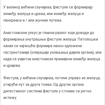
У великој већини случајева, фистуле се формирају
између желуца и црева, или између желуца и
панкреаса и / или жучних путева..
Анастомозни улкус је главни разлог који доводи до
формирања унутрашње фистуле желуца. Патолошки
канал се најчешће формира након одложене
гастректомије (операције уклањања дијела органа), или
када се умјетна анастомоза примијени између желуца
и цријева..
Фистула, у већини случајева, потиче управо из желуца,
утирући пут за друга ткива. Од других органа
дигестивног система фистуле у стомак се ретко
истежу.