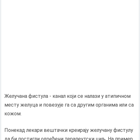
Желучана фистула - канал који се налази у атипичном
месту желуца и повезује га са другим органима или са
кожом.
Понекад лекари вештачки креирају желучану фистулу
да би постигли одређени терапеутски циљ. На пример,