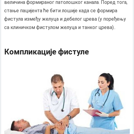
величина формираног патолошког канала. Поред тога,
стање пацијента ће бити лошије када се формира
фистула између желуца и дебелог црева (у поређењу
са клиничком фистулом желуца и танког црева)..
Компликације фистуле