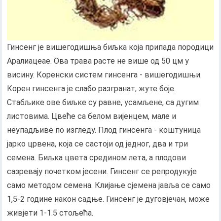
Гинсенг је вишегодишња биљка која припада породици
Аралиацеае. Ова трава расте не више од 50 цм у
висину. Коренски систем гинсенга - вишегодишњи.
Корен гинсенга је слабо разгранат, жуте боје.
Стабљике ове биљке су равне, усамљене, са дугим
листовима. Цвеће са белом вијенцем, мале и
неупадљиве по изгледу. Плод гинсенга - коштуница
јарко црвена, која се састоји од једног, два и три
семена. Биљка цвета средином лета, а плодови
сазревају почетком јесени. Гинсенг се репродукује
само методом семена. Клијање сјемена јавља се само
1,5-2 године након садње. Гинсенг је дуговјечан, може
живјети 1-1.5 стољећа.