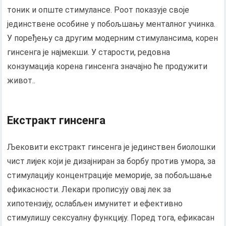
тоник и опште стимулансе. Роот показује своје
јединствене особине у побољшању менталног учинка.
У поређењу са другим модерним стимулансима, корен
гинсенга је најмекши. У старости, редовна
конзумација корена гинсенга значајно ће продужити
живот..
Екстракт гинсенга
Љековити екстракт гинсенга је јединствен биолошки
чист лијек који је дизајниран за борбу против умора, за
стимулацију концентрације меморије, за побољшање
ефикасности. Лекари прописују овај лек за
хипотензију, ослабљен имунитет и ефективно
стимулишу сексуалну функцију. Поред тога, ефикасан