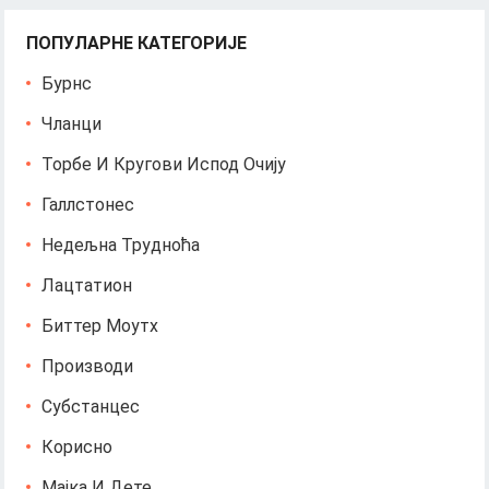
ПОПУЛАРНЕ КАТЕГОРИЈЕ
Бурнс
Чланци
Торбе И Кругови Испод Очију
Галлстонес
Недељна Трудноћа
Лацтатион
Биттер Моутх
Производи
Субстанцес
Корисно
Мајка И Дете