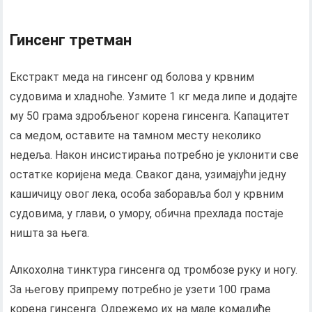
Гинсенг третман
Екстракт меда на гинсенг од болова у крвним
судовима и хладноће. Узмите 1 кг меда липе и додајте
му 50 грама здробљеног корена гинсенга. Капацитет
са медом, оставите на тамном месту неколико
недеља. Након инсистирања потребно је уклонити све
остатке коријена меда. Сваког дана, узимајући једну
кашичицу овог лека, особа заборавља бол у крвним
судовима, у глави, о умору, обична прехлада постаје
ништа за њега.
Алкохолна тинктура гинсенга од тромбозе руку и ногу.
За његову припрему потребно је узети 100 грама
корена гинсенга. Одрежемо их на мале комадиће