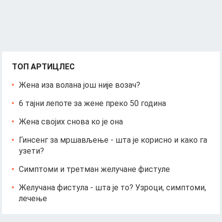
ТОП АРТИЦЛЕС
Жена иза волана још није возач?
6 тајни лепоте за жене преко 50 година
Жена својих снова ко је она
Гинсенг за мршављење - шта је корисно и како га
узети?
Симптоми и третман желучане фистуле
Желучана фистула - шта је то? Узроци, симптоми,
лечење