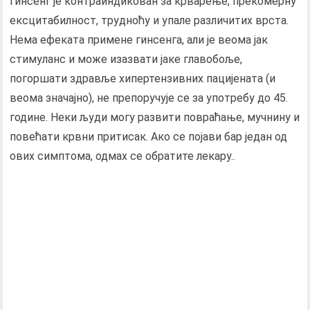
Гинсенг је контраиндикован за крварење, прекомерну
ексцитабилност, трудноћу и упале различитих врста.
Нема ефеката примене гинсенга, али је веома јак
стимуланс и може изазвати јаке главобоље,
погоршати здравље хипертензивних пацијената (и
веома значајно), не препоручује се за употребу до 45.
године. Неки људи могу развити повраћање, мучнину и
повећати крвни притисак. Ако се појави бар један од
ових симптома, одмах се обратите лекару..