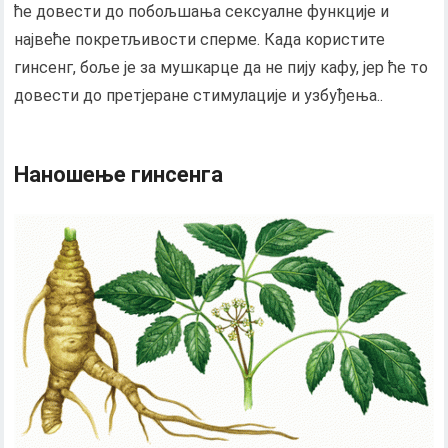
ће довести до побољшања сексуалне функције и
највеће покретљивости сперме. Када користите
гинсенг, боље је за мушкарце да не пију кафу, јер ће то
довести до претјеране стимулације и узбуђења..
Наношење гинсенга