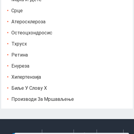
Срце
Атеросклероза
Остеоцхондросис
Тхрусх
Ретина
Енуреза
Хипертензија
Биље У Слову Х
Производи За Мршављење