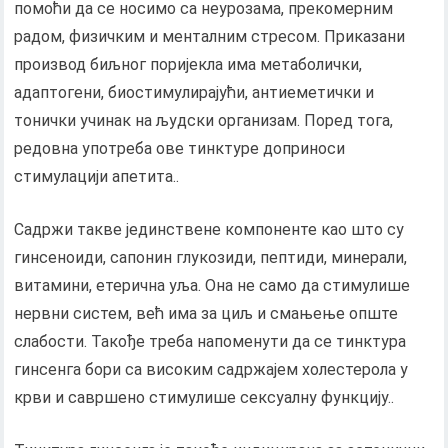
помоћи да се носимо са неурозама, прекомерним
радом, физичким и менталним стресом. Приказани
производ биљног поријекла има метаболички,
адаптогени, биостимулирајући, антиеметички и
тонички учинак на људски организам. Поред тога,
редовна употреба ове тинктуре доприноси
стимулацији апетита..
Садржи такве јединствене компоненте као што су
гинсеноиди, сапонин глукозиди, пептиди, минерали,
витамини, етерична уља. Она не само да стимулише
нервни систем, већ има за циљ и смањење опште
слабости. Такође треба напоменути да се тинктура
гинсенга бори са високим садржајем холестерола у
крви и савршено стимулише сексуалну функцију..