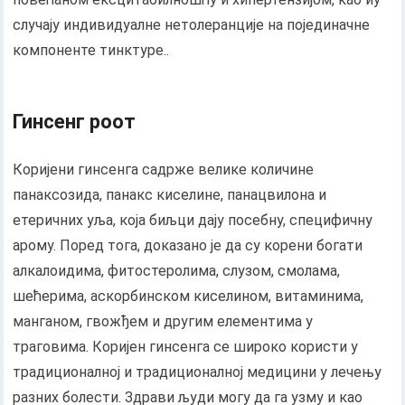
случају индивидуалне нетолеранције на појединачне
компоненте тинктуре..
Гинсенг роот
Коријени гинсенга садрже велике количине
панаксозида, панакс киселине, панацвилона и
етеричних уља, која биљци дају посебну, специфичну
арому. Поред тога, доказано је да су корени богати
алкалоидима, фитостеролима, слузом, смолама,
шећерима, аскорбинском киселином, витаминима,
манганом, гвожђем и другим елементима у
траговима. Коријен гинсенга се широко користи у
традиционалној и традиционалној медицини у лечењу
разних болести. Здрави људи могу да га узму и као