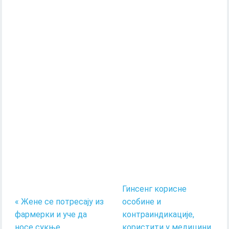
Гинсенг корисне
« Жене се потресају из
особине и
фармерки и уче да
контраиндикације,
носе сукње
користити у медицини