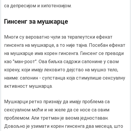
са депресијом и хипотензијом.
Гинсенг за мушкарце
Многи су вероватно чули за терапеутски ефекат
гинсенга на мушкарце, а то није тајна. Посебан ефекат
на мушкарце има корен гинсенга. Гинсенг се преводи
као "ман-роот". Ова биљка садржи сапонине у свом
корену, који имају лековито дејство на мушко тело,
наиме: сапонин - супстанца која стимулише сексуалну
активност мушкарца.
Мушкарци ретко признају да имају проблема са
сексуалном моћи и не желе да се носе са овим
проблемом. Али третман је веома једноставан.
Довољно је узимати корен гинсенга два месеца, што