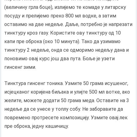
(величину грла боце), излијемо те комаде у литарску
посуду и прелијемо преко 800 мл водке, а затим
оставимо на две недеље. Даље, потребно је напрезати
тинктуру кроз газу. Користите ову тинктуру од 10
капи пре оброка (око 10 минута). Тако да узимамо
тинктуру 2 недеље, онда се одморимо недељу дана и
поновимо овај курс још два пута. Боље је узети
гинсенг зими.
Тинктура гинсенг тоника. Узмите 50 грама исушеног,
исјецканог коријена биљака и улијте 500 мл вотке, ако
желите, можете додати 50 грама меда. Оставите на 3
недеље да се унесе у топлу собу. Не заборавите да
повремено протресете композицију. Узмите овај лек
пре оброка, једну кашичицу.