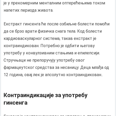
је у прекомерним менталним оптерећењима током
напетих периода живота.
Екстракт гинсенга ће после озбиљне болести помоћи
да се брзо врати физичка снага тела. Код болести
кардиоваскуларног система, такав екстракт је
контраиндикован. Потребно је одбити његову
употребу у конвулзивним стањима и епилепсији.
Стручњаци не препоручују употребу овог
фармацеутског средства за несаницу. Деца млађа од
12 година, овај лек је апсолутно контраиндикован..
Контраиндикације за употребу
гинсенга