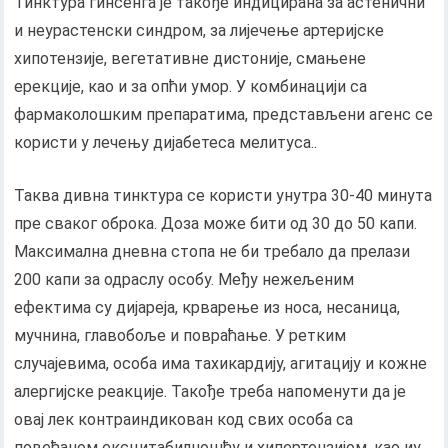
Тинктура гинсенга је такође индицирана за астенични
и неурастенски синдром, за лијечење артеријске
хипотензије, вегетативне дистоније, смањене
ерекције, као и за опћи умор. У комбинацији са
фармаколошким препаратима, представљени агенс се
користи у лечењу дијабетеса мелитуса..
Таква дивна тинктура се користи унутра 30-40 минута
пре сваког оброка. Доза може бити од 30 до 50 капи.
Максимална дневна стопа не би требало да прелази
200 капи за одраслу особу. Међу нежељеним
ефектима су дијареја, крварење из носа, несаница,
мучнина, главобоље и повраћање. У ретким
случајевима, особа има тахикардију, агитацију и кожне
алергијске реакције. Такође треба напоменути да је
овај лек контраиндикован код свих особа са
повећаном ексцитабилношћу и хипертензијом, као иу