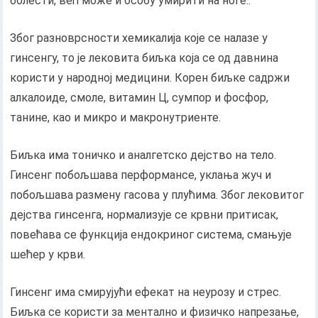
болести, већ може и особу умирити на ноге..
Због разноврсности хемикалија које се налазе у
гинсенгу, то је лековита биљка која се од давнина
користи у народној медицини. Корен биљке садржи
алкалоиде, смоле, витамин Ц, сумпор и фосфор,
танине, као и микро и макронутриенте.
Биљка има тоничко и аналгетско дејство на тело.
Гинсенг побољшава перформансе, уклања жуч и
побољшава размену гасова у плућима. Због лековитог
дејства гинсенга, нормализује се крвни притисак,
повећава се функција ендокриног система, смањује
шећер у крви.
Гинсенг има смирујући ефекат на неурозу и стрес.
Биљка се користи за ментално и физичко напрезање,