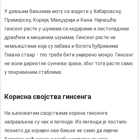
У дивљим биљкама могу се видети у Хабаровску,
Приморску, Кореји, Манџурији и Кини. Најчешће
гинсенг расте у шумама са кедарима и листопадним
дрвећем и мешаним шумама. Гинсенг расте на
земљиштима која су лабава и богата ђубривима.
Главна ствар - тло треба бити умјерено мокро. Гинсенг
не воли директне сунчеве зраке, због тога расте само
у покривеним стаблима.
Корисна својства гинсенга
На љековитим својствима корена гинсенга
направљене су чак и легенде. Из легенди је постало
познато да коријен ове биљке не само да лијечи