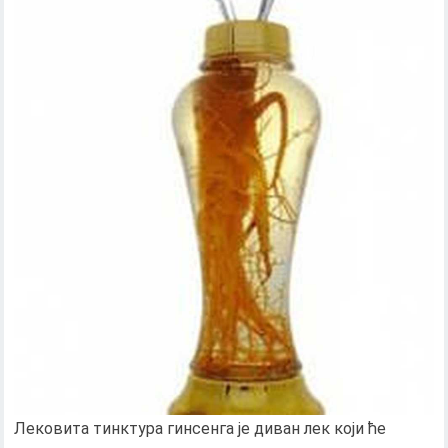
Лековита тинктура гинсенга је диван лек који ће