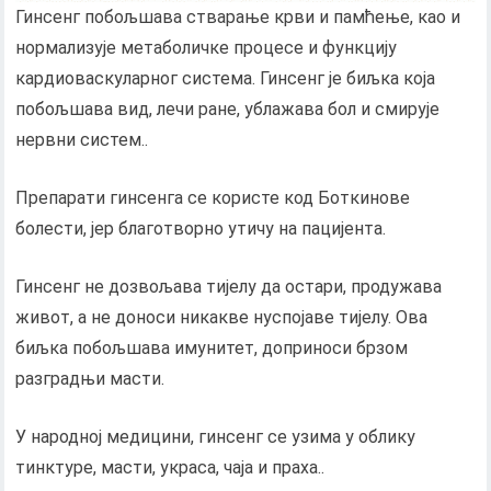
Гинсенг побољшава стварање крви и памћење, као и
нормализује метаболичке процесе и функцију
кардиоваскуларног система. Гинсенг је биљка која
побољшава вид, лечи ране, ублажава бол и смирује
нервни систем..
Препарати гинсенга се користе код Боткинове
болести, јер благотворно утичу на пацијента.
Гинсенг не дозвољава тијелу да остари, продужава
живот, а не доноси никакве нуспојаве тијелу. Ова
биљка побољшава имунитет, доприноси брзом
разградњи масти.
У народној медицини, гинсенг се узима у облику
тинктуре, масти, украса, чаја и праха..