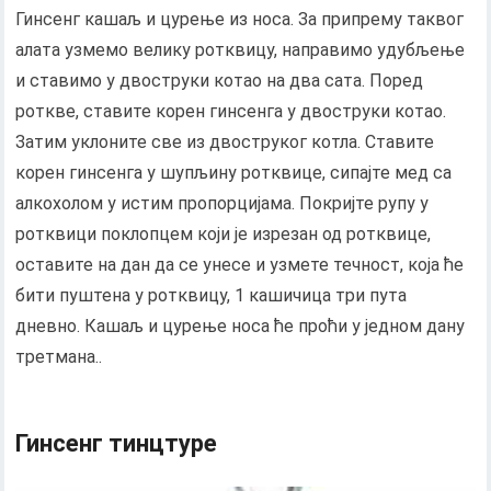
Гинсенг кашаљ и цурење из носа. За припрему таквог
алата узмемо велику ротквицу, направимо удубљење
и ставимо у двоструки котао на два сата. Поред
роткве, ставите корен гинсенга у двоструки котао.
Затим уклоните све из двоструког котла. Ставите
корен гинсенга у шупљину ротквице, сипајте мед са
алкохолом у истим пропорцијама. Покријте рупу у
ротквици поклопцем који је изрезан од ротквице,
оставите на дан да се унесе и узмете течност, која ће
бити пуштена у ротквицу, 1 кашичица три пута
дневно. Кашаљ и цурење носа ће проћи у једном дану
третмана..
Гинсенг тинцтуре