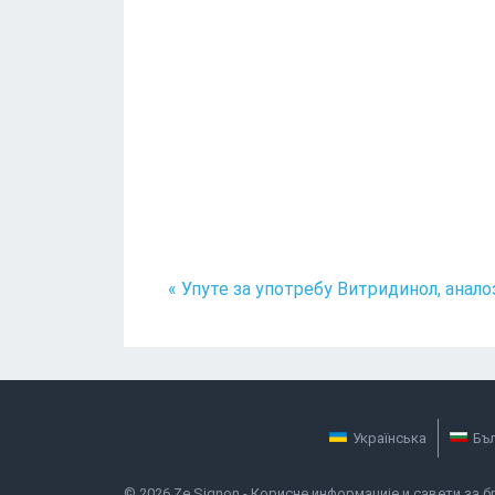
« Упуте за употребу Витридинол, анало
Українська
Бъ
©
2026
Ze Signon
- Корисне информације и савети за бр