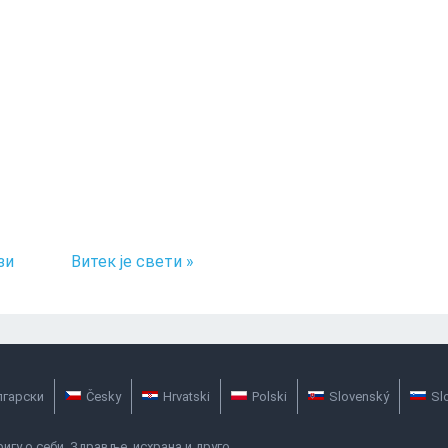
зи
Витек је свети »
лгарски
Česky
Hrvatski
Polski
Slovenský
Sl
игу о себи. Здравље, исхрана и друго.