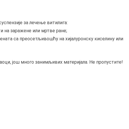
суспензије за лечење витилига:
ти на заражене или мртве ране;
јената са преосетљивошћу на хијалуронску киселину или
таоци, још много занимљивих материјала. Не пропустите!