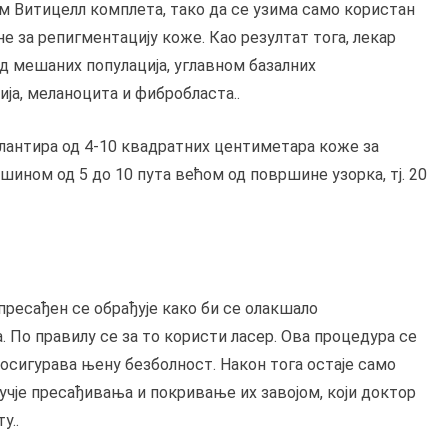
 Витицелл комплета, тако да се узима само користан
бне за репигментацију коже. Као резултат тога, лекар
 од мешаних популација, углавном базалних
ија, меланоцита и фибробласта..
лантира од 4-10 квадратних центиметара коже за
ином од 5 до 10 пута већом од површине узорка, тј. 20
пресађен се обрађује како би се олакшало
По правилу се за то користи ласер. Ова процедура се
 осигурава њену безболност. Након тога остаје само
чје пресађивања и покривање их завојом, који доктор
у..