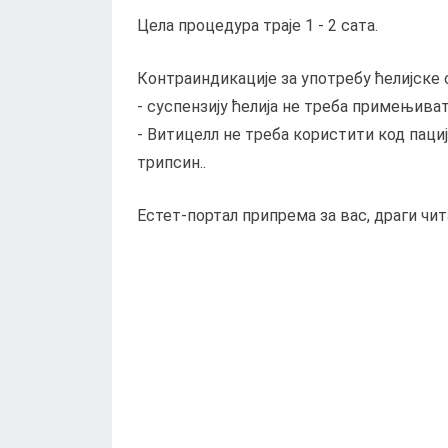
Цела процедура траје 1 - 2 сата.
Контраиндикације за употребу ћелијске 
- суспензију ћелија не треба примењива
- Витицелл не треба користити код паци
трипсин..
Естет-портал припрема за вас, драги чи