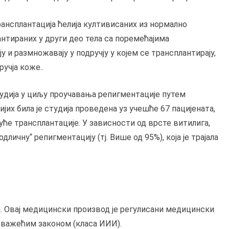
трансплантација ћелија култивисаних из нормално
нтираних у други део тела са поремећајима
у и размножавају у подручју у којем се трансплантирају,
учја коже..
удија у циљу проучавања репигментације путем
ијих била је студија проведена уз учешће 67 пацијената,
јуће трансплантације. У зависности од врсте витилига,
дличну“ репигментацију (тј. Више од 95%), која је трајала
ја. Овај медицински производ је регулисани медицински
а важећим законом (класа ИИИ).