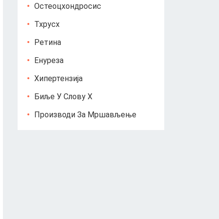
Остеоцхондросис
Тхрусх
Ретина
Енуреза
Хипертензија
Биље У Слову Х
Производи За Мршављење