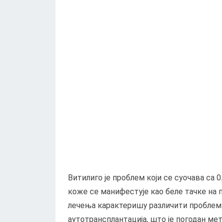
Витилиго је проблем који се суочава са
коже се манифестује као беле тачке на
лечења карактеришу различити проблеми.
аутотрансплантација, што је погодан ме