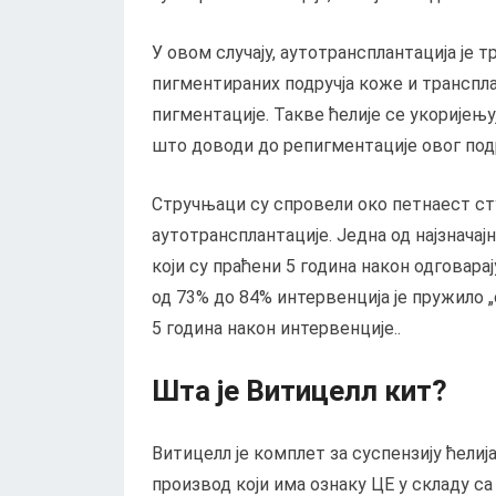
У овом случају, аутотрансплантација је 
пигментираних подручја коже и транспла
пигментације. Такве ћелије се укоријењуј
што доводи до репигментације овог подр
Стручњаци су спровели око петнаест ст
аутотрансплантације. Једна од најзначајн
који су праћени 5 година након одговара
од 73% до 84% интервенција је пружило „о
5 година након интервенције..
Шта је Витицелл кит?
Витицелл је комплет за суспензију ћели
производ који има ознаку ЦЕ у складу с