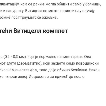
антацију, која се раније могла обавити само у болници,
ним пацијенту. Витицелл се може користити у случају
окромне посттрауматске ожиљке..
стећи Витицелл комплет
(0,2 - 0,3 мм), која је нормално пигментирана. Ова
ог алата (дерматитис), који захвата само површински
окалном анестезијом, тако да је обично безболна. Након
же наноси завој. Исцељење се примећује после