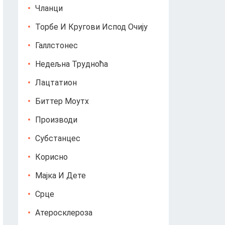
Чланци
Торбе И Кругови Испод Очију
Галлстонес
Недељна Трудноћа
Лацтатион
Биттер Моутх
Производи
Субстанцес
Корисно
Мајка И Дете
Срце
Атеросклероза