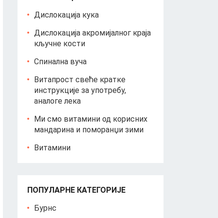
Дислокација кука
Дислокација акромијалног краја
кључне кости
Спинална вуча
Витапрост свеће кратке
инструкције за употребу,
аналоге лека
Ми смо витамини од корисних
мандарина и поморанџи зими
Витамини
ПОПУЛАРНЕ КАТЕГОРИЈЕ
Бурнс