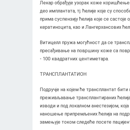
Лекар обрађује узорак коже коришћењем
део имплантата, тј. ћелије које су спосо
прима суспензију ћелија које се састоје
кератиноцита, као и Лангерхансових ћел
Витицелл пружа могућност да се трансп
пресађивање на површину коже са површ
- 100 квадратних центиметара.
ТРАНСПЛАНТАТИОН
Подручје на којем ће трансплантат бити 
преживљавање трансплантираних ћелија. 
изводи и под локалном анестезијом, која
наношење припремљених ћелија на подру
замењује током следеће посете пацијент