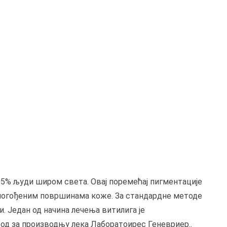
 0.5% људи широм света. Овај поремећај пигментације
 погођеним површинама коже. За стандардне методе
 Један од начина лечења витилига је
тод за производњу лека Лаборатоирес Геневриер..