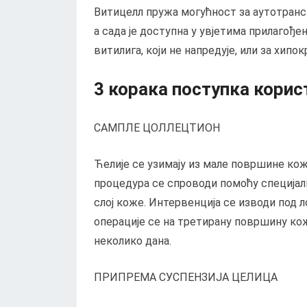
Витицелл пружа могућност за аутотранспл
а сада је доступна у увјетима прилагође
витилига, који не напредује, или за хип
3 корака поступка кори
САМПЛЕ ЦОЛЛЕЦТИОН
Ћелије се узимају из мале површине коже 
процедура се спроводи помоћу специјалн
слој коже. Интервенција се изводи под л
операције се на третирану површину ко
неколико дана.
ПРИПРЕМА СУСПЕНЗИЈА ЦЕЛИЦА