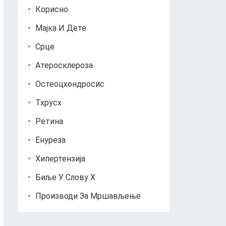
Корисно
Мајка И Дете
Срце
Атеросклероза
Остеоцхондросис
Тхрусх
Ретина
Енуреза
Хипертензија
Биље У Слову Х
Производи За Мршављење