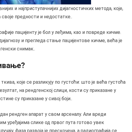
внијих и најприступачнијих дијагностичких метода, које,
 своје предности и недостатке..
фије пацијенту је бол у леђима, као и повреде кичме.
дијагнозу и прегледа стање пацијентове кичме, већа је
генски снимак..
тивање?
кива, које се разликују по густоћи: што је већа густоћа
езултат, на рендгенској слици, кости су приказане у
стине су приказане у сивој боји..
дан рендген апарат у свом арсеналу. Али вреди
им уређајима слике од првог пута готово увек
учају, фаза развоја је прескочена, а радиографија се