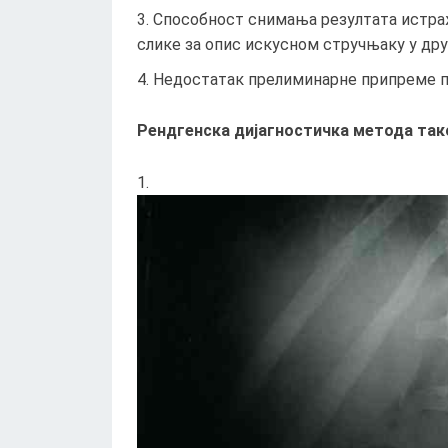
Способност снимања резултата истра
слике за опис искусном стручњаку у дру
Недостатак прелиминарне припреме п
Рендгенска дијагностичка метода так