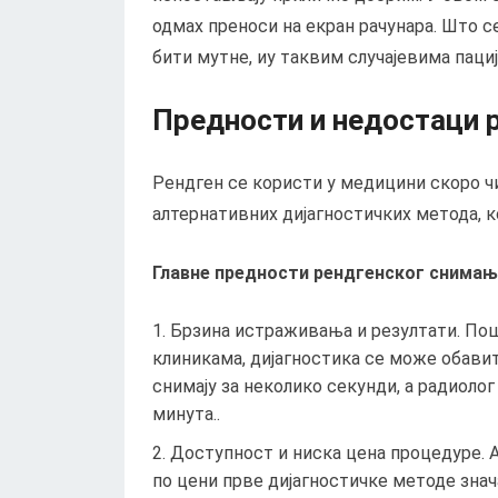
одмах преноси на екран рачунара. Што се
бити мутне, иу таквим случајевима паци
Предности и недостаци 
Рендген се користи у медицини скоро чи
алтернативних дијагностичких метода, ко
Главне предности рендгенског снимања
Брзина истраживања и резултати. Пош
клиникама, дијагностика се може обавити
снимају за неколико секунди, а радиоло
минута..
Доступност и ниска цена процедуре. 
по цени прве дијагностичке методе знач