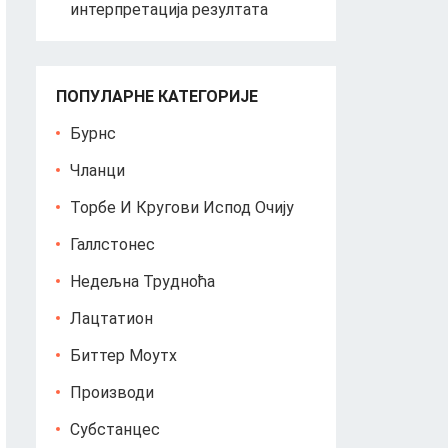
интерпретација резултата
ПОПУЛАРНЕ КАТЕГОРИЈЕ
Бурнс
Чланци
Торбе И Кругови Испод Очију
Галлстонес
Недељна Трудноћа
Лацтатион
Биттер Моутх
Производи
Субстанцес