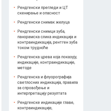
Рендгенски прегледи и ЦТ
скенирање и опасност
Рендгенски снимак желуца
Рендгенски снимци зуба,
панорамска слика индикација и
контраиндикација, рентген зуба
током трудноће
Рендгенска црева која показују,
индикације, контраиндикације,
методе
Рендгенска и флуорографија
светлосних индикација, правила
за спровођење и
интерпретацију резултата
Рендгенске индикације главе,
контраиндикације,