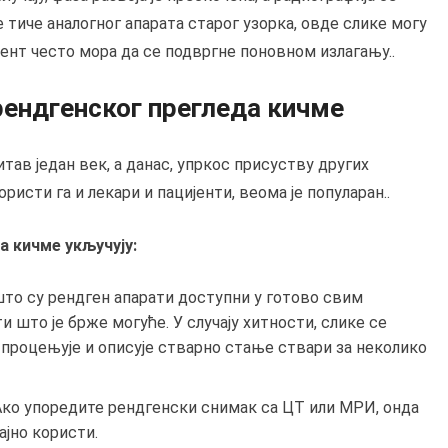
 тиче аналогног апарата старог узорка, овде слике могу
јент често мора да се подвргне поновном излагању..
рендгенског прегледа кичме
тав један век, а данас, упркос присуству других
ристи га и лекари и пацијенти, веома је популаран..
 кичме укључују:
то су рендген апарати доступни у готово свим
 што је брже могуће. У случају хитности, слике се
г процењује и описује стварно стање ствари за неколико
Ако упоредите рендгенски снимак са ЦТ или МРИ, онда
ајно користи.