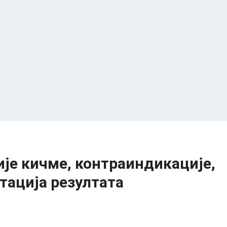
је кичме, контраиндикације,
тација резултата