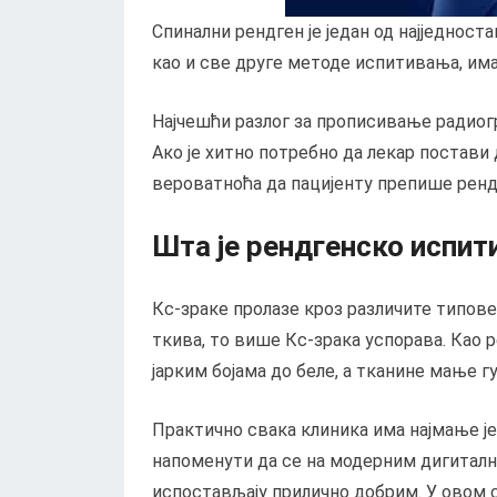
Спинални рендген је један од најједноста
као и све друге методе испитивања, има
Најчешћи разлог за прописивање радиогра
Ако је хитно потребно да лекар постави 
вероватноћа да пацијенту препише ренд
Шта је рендгенско испи
Кс-зраке пролазе кроз различите типове т
ткива, то више Кс-зрака успорава. Као р
јарким бојама до беле, а тканине мање гу
Практично свака клиника има најмање је
напоменути да се на модерним дигиталн
испостављају прилично добрим. У овом сл