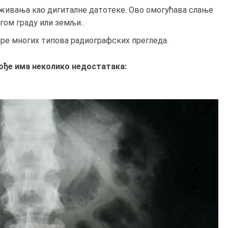
живања као дигиталне датотеке. Ово омогућава слање
гом граду или земљи..
ре многих типова радиографских прегледа.
ође има неколико недостатака: