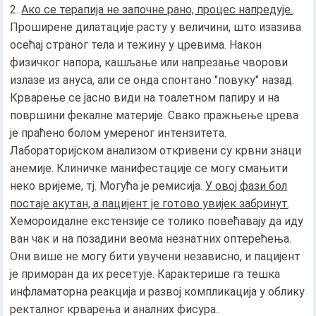
Ако се терапија не започне рано, процес напредује.
.
Проширене дилатације расту у величини, што изазива
осећај страног тела и тежину у цревима. Након
физичког напора, кашљање или напрезање чворови
излазе из ануса, али се онда спонтано "повуку" назад.
Крварење се јасно види на тоалетном папиру и на
површини фекалне материје. Свако пражњење црева
је праћено болом умереног интензитета.
Лабораторијском анализом откривени су крвни знаци
анемије. Клиничке манифестације се могу смањити
неко вријеме, тј. Могућа је ремисија.
У овој фази бол
постаје акутан, а пацијент је готово увијек забринут
.
Хемороидалне екстензије се толико повећавају да иду
ван чак и на позадини веома незнатних оптерећења.
Они више не могу бити увучени независно, и пацијент
је приморан да их ресетује. Карактерише га тешка
инфламаторна реакција и развој компликација у облику
ректалног крварења и аналних фисура..