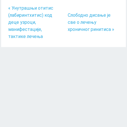
« Унутрашњи отитис
(лабиринтхитис) код
Слободно дисање је
деце узроци,
све о лечењу
манифестације,
хроничног ринитиса »
тактике лечења