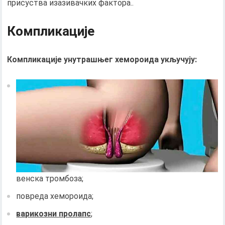
присуства изазивачких фактора..
Компликације
Компликације унутрашњег хемороида укључују:
венска тромбоза;
повреда хемороида;
варикозни пролапс
;