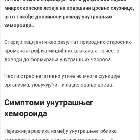
микроскопских лезија на површини цревне слузнице,
што такође доприноси развоју унутрашњих
хемороида..
Старији пацијенти као резултат природних старосних
промена атрофија мишићних влакана, а то често
доводи до формирања унутрашњих чворова.
Чести стрес негативно утиче на многе функције
организма, укључујући - и на деловање црева.
Симптоми унутрашњег
хемороида
Најважнија разлика између унутрашњег облика
хемороида од спољашњег или мешовитог - је