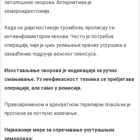
патолошких чворова. Алтернатива је
хемороидектомија..
Када се дијагностикује тромбоза, прописују се
антиинфламаторни лекови. Често је потребна
операција, чији је циљ уклањање крвних угрушака и
захваћених подручја венског плексуса..
Изостављање чворова је индикација за ручно
смањивање. Уз неефикасност техника се прибјегава
операцији, али само у ремисији.
Правовременом и адекватном терапијом повољна је
прогноза за потпуно излечење..
Најважније мере за спречавање унутрашњих
хемороида: