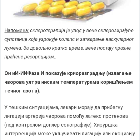
Напомена:
склеротерапија је увод у вене склерозирајуће
супстанце која узрокује колапс и затварање васкуларног
лумена. За довољно кратко време, вене постају празне,
праћене ресорпцијом..
Он и
И-ИИ
Фаза И показује криоразградњу (излагање
чворова ултра ниским температурама коришћењем
течног азота).
У тешким ситуацијама, лекари морају да прибегну
лигацији артерија чворова помоћу латекс прстенова
(под контролом доплер сонографије). Хируршка
интервенција може укључивати лигацију или ексцизију