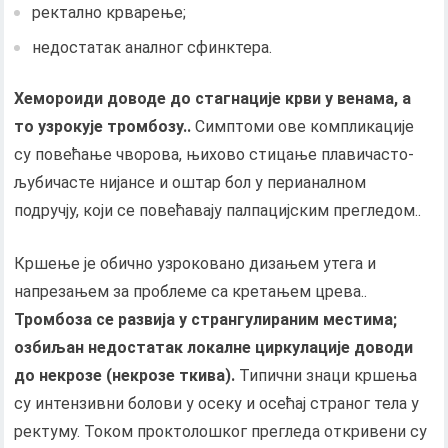
ректално крварење;
недостатак аналног сфинктера.
Хемороиди доводе до стагнације крви у венама, а
то узрокује тромбозу..
Симптоми ове компликације
су повећање чворова, њихово стицање плавичасто-
љубичасте нијансе и оштар бол у перианалном
подручју, који се повећавају палпацијским прегледом..
Кршење је обично узроковано дизањем утега и
напрезањем за проблеме са кретањем црева..
Тромбоза се развија у странгулираним местима;
озбиљан недостатак локалне циркулације доводи
до некрозе (некрозе ткива).
Типични знаци кршења
су интензивни болови у осеку и осећај страног тела у
ректуму. Током проктолошког прегледа откривени су