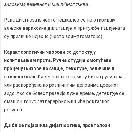
зидовима везивног и мишићног ткива..
Рана дијагноза је често тешка, јер се не откривају
вањске варикозне дилатације, а притужбе пацијената
су прилично нејасне (често асимптоматске).
Карактеристични чворови се детектују
испитивањем прста. Ручна студија омогућава
процену њихове локације, текстуре, величине и
степена бола.
Кавернозна тела могу бити груписана
или распоређена по различитим деловима цревног
зида. Ако се болест развија дуже време, детектује се
смањен тонус затварајућих мишића ректалног
региона..
Да би се појаснила дијагностика, проктолози