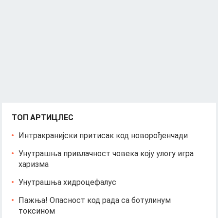
ТОП АРТИЦЛЕС
Интракранијски притисак код новорођенчади
Унутрашња привлачност човека коју улогу игра
харизма
Унутрашња хидроцефалус
Пажња! Опасност код рада са ботулинум
токсином