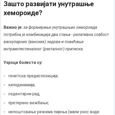
Зашто развијати унутрашње
хемороиде?
Важно је:
за формирање унутрашњих хемороида
потребна је комбинација два стања - релативна слабост
васкуларних (венских) зидова и повећање
интраинтестиналног (ректалног) притиска.
Узроци болести су:
генетска предиспозиција;
хиподинамија;
седентарни рад;
претерано вежбање;
непоштовање режима пијења (мали унос воде