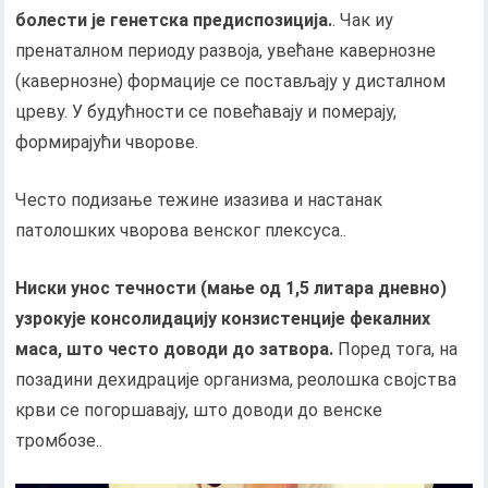
болести је генетска предиспозиција.
. Чак иу
пренаталном периоду развоја, увећане кавернозне
(кавернозне) формације се постављају у дисталном
цреву. У будућности се повећавају и померају,
формирајући чворове.
Често подизање тежине изазива и настанак
патолошких чворова венског плексуса..
Ниски унос течности (мање од 1,5 литара дневно)
узрокује консолидацију конзистенције фекалних
маса, што често доводи до затвора.
Поред тога, на
позадини дехидрације организма, реолошка својства
крви се погоршавају, што доводи до венске
тромбозе..