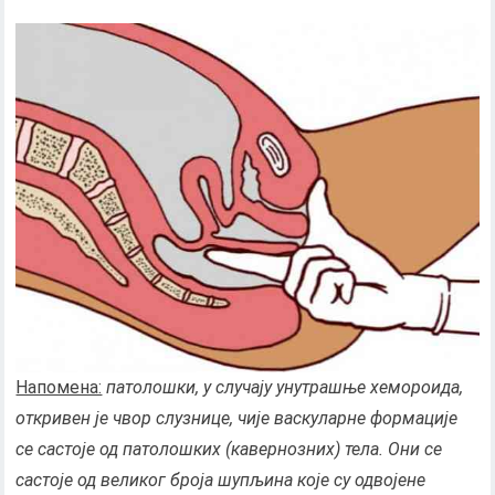
Напомена:
патолошки, у случају унутрашње хемороида,
откривен је чвор слузнице, чије васкуларне формације
се састоје од патолошких (кавернозних) тела. Они се
састоје од великог броја шупљина које су одвојене