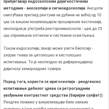
прибјегавају ендоскопским дијагностичким
методама - аноскопији и сигмоидоскопији
. Ансцопи
омогућава преглед ректума на дубини не већој од 10
цм; са вишом локализацијом проширених екстензија,
неопходна је употреба ректороманоскопа - цев до 25
цм, опремљена оптиком и системом осветљења.
Током ендоскопије, лекар може узети биопсију -
узорак ткива за цитолошко и хистолошко
испитивање. То је неопходно за диференцијалну
дијагнозу хемороидних тумора..
Поред тога, користи се иригоскопија - рендгенско
испитивање дебелог црева са ретроградним
увођењем контрастног средства (баријум сулфат)
).
Рендген помаже у визуелизацији било каквих
испупчења (укључујући кавернозну екстензију) и