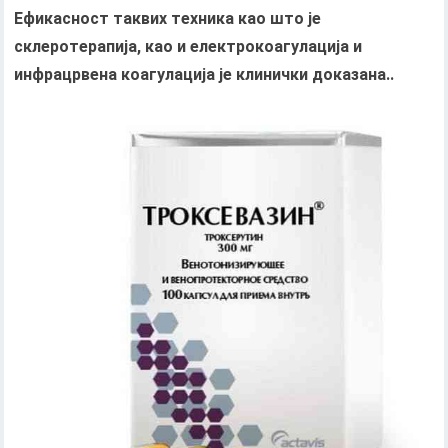
Ефикасност таквих техника као што је
склеротерапија, као и електрокоагулација и
инфрацрвена коагулација је клинички доказана..