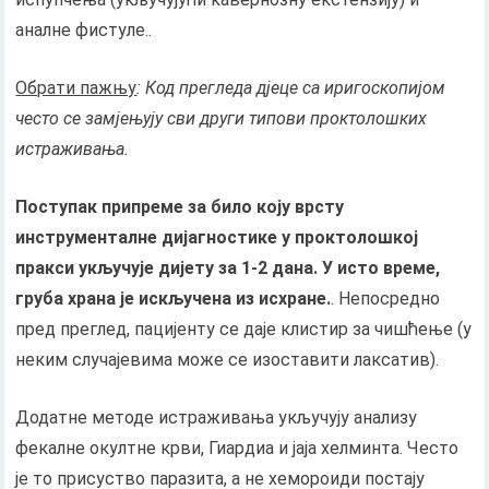
аналне фистуле..
Обрати пажњу
: Код прегледа дјеце са иригоскопијом
често се замјењују сви други типови проктолошких
истраживања.
Поступак припреме за било коју врсту
инструменталне дијагностике у проктолошкој
пракси укључује дијету за 1-2 дана. У исто време,
груба храна је искључена из исхране.
. Непосредно
пред преглед, пацијенту се даје клистир за чишћење (у
неким случајевима може се изоставити лаксатив).
Додатне методе истраживања укључују анализу
фекалне окултне крви, Гиардиа и јаја хелминта. Често
је то присуство паразита, а не хемороиди постају