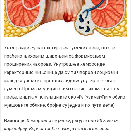
Хемороиди су патологија ректумских вена, што је
праћено њиховим ширењем са формирањем
проширених чворова. Унутрашње хемороиде
карактерише чињеница да су ти чворови лоцирани
испод слузокоже цревних зидова унутар његовог
лумена. Према медицинским статистикама, његова
преваленција у популацији је око 4% (узимајући у обзир
мјешовите облике, бројке су једна и по пута веће).
Важно је:
Хемороиди се јављају код скоро 80% жена
које рађају. Вероватноћа развоја патологије вена