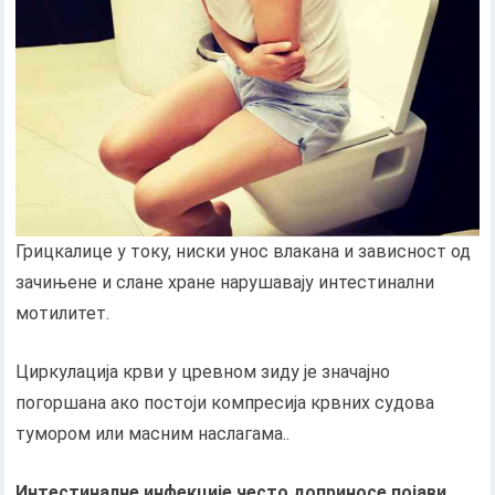
Грицкалице у току, ниски унос влакана и зависност од
зачињене и слане хране нарушавају интестинални
мотилитет.
Циркулација крви у цревном зиду је значајно
погоршана ако постоји компресија крвних судова
тумором или масним наслагама..
Интестиналне инфекције често доприносе појави