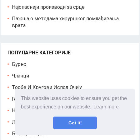
Најопаснији производи за срце
Пажња о методама хируршког помлађивања
врата
ПОПУЛАРНЕ КАТЕГОРИЈЕ
Бурнс
Чланци
Торбе И Кругови Испод Очију
This website uses cookies to ensure you get the
Галлстонес
best experience on our website.
Learn more
Недељна Трудноћа
Лацтатион
Got it!
Биттер Моутх