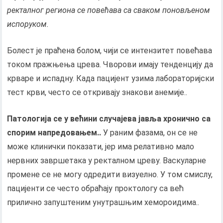
ректалног региона се повећава са сваком поновљеном
испоруком.
Болест је праћена болом, чији се интензитет повећава
током пражњења црева. Чворови имају тенденцију да
крваре и испадну. Када пацијент узима лабораторијски
тест крви, често се откривају знакови анемије..
Патологија се у већини случајева јавља хронично са
спорим напредовањем..
У раним фазама, он се не
може клинички показати, јер има релативно мало
нервних завршетака у ректалном цреву. Васкуларне
промене се не могу одредити визуелно. У том смислу,
пацијенти се често обраћају проктологу са већ
прилично запуштеним унутрашњим хемороидима..