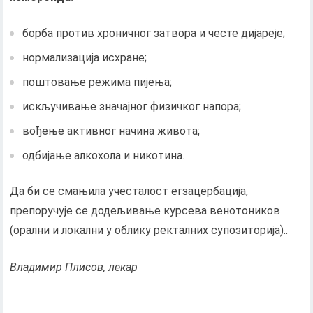
борба против хроничног затвора и честе дијареје;
нормализација исхране;
поштовање режима пијења;
искључивање значајног физичког напора;
вођење активног начина живота;
одбијање алкохола и никотина.
Да би се смањила учесталост егзацербација,
препоручује се додељивање курсева венотоников
(орални и локални у облику ректалних супозиторија)..
Владимир Плисов, лекар