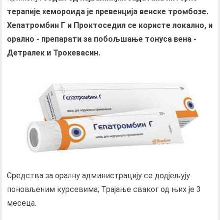
терапије хемороида је превенција венске тромбозе.
Хепатромбин Г и Проктоседил се користе локално, и
орално - препарати за побољшање тонуса вена -
Детралек и Трокевасин.
Средства за оралну администрацију се додјељују
поновљеним курсевима; Трајање сваког од њих је 3
месеца.