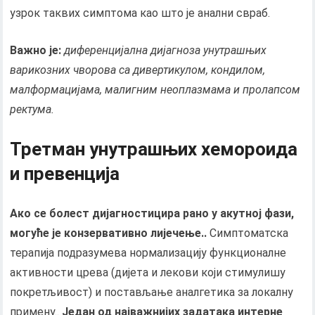
узрок таквих симптома као што је анални свраб.
Важно је:
диференцијална дијагноза унутрашњих
варикозних чворова са дивертикулом, кондилом,
малформацијама, малигним неоплазмама и пролапсом
ректума.
Третман унутрашњих хемороида
и превенција
Ако се болест дијагностицира рано у акутној фази,
могуће је конзервативно лијечење..
Симптоматска
терапија подразумева нормализацију функционалне
активности црева (дијета и лекови који стимулишу
покретљивост) и постављање аналгетика за локалну
примену..
Један од најважнијих задатака интерне