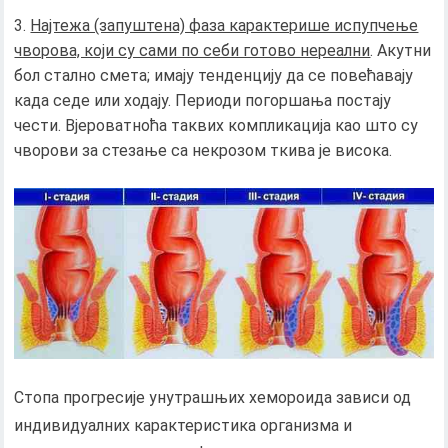
Најтежа (запуштена) фаза карактерише испупчење
чворова, који су сами по себи готово нереални
. Акутни
бол стално смета; имају тенденцију да се повећавају
када седе или ходају. Периоди погоршања постају
чести. Вјероватноћа таквих компликација као што су
чворови за стезање са некрозом ткива је висока.
Стопа прогресије унутрашњих хемороида зависи од
индивидуалних карактеристика организма и