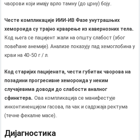
чворови који имају врло тамну (до црну) боју..
Честе компликације
ИИИ
-
ИВ
Фазе унутрашњих
хемороида су трајно крварење из кавернозних тела.
.
Код њега се пацијент жали на општу слабост (због
повећане анемије). Анализе показују пад хемоглобина у
крви на 40-50 г / л.
Код старијих пацијената, чести губитак чворова на
позадини прогресивне хемороида у неким
случајевима доводи до слабости аналног
сфинктера.
. Ова компликација се манифестује
инконтиненцијом гасова, па чак и садржаја ректума
(течне фекалне масе)..
Дијагностика