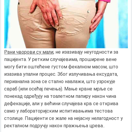
Рани чворови су мали
; не изазивају неугодности за
пацијента. У ретким случајевима, проширене вене
могу бити оштећене густом фекалном масом, што
изазива упални процес. Због излучивања ексудата,
перианална зона се стално навлажи, што узрокује
свраб (или осећај печења). Мање крвне мрље се
понекад одређују на тоалетном папиру након чина
дефекације, али у већини случајева крв се открива
само у лабораторијским испитивањима тестова
столице. Пацијенти се жале на нејасну нелагодност у
ректалном подручју након пражњења црева..