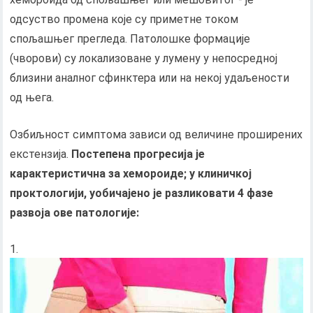
одсуство промена које су приметне током
спољашњег прегледа. Патолошке формације
(чворови) су локализоване у лумену у непосредној
близини аналног сфинктера или на некој удаљености
од њега.
Озбиљност симптома зависи од величине проширених
екстензија.
Постепена прогресија је
карактеристична за хемороиде; у клиничкој
проктологији, уобичајено је разликовати 4 фазе
развоја ове патологије: