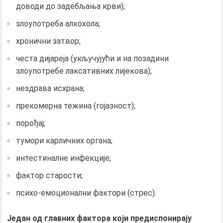
доводи до задебљања крви);
злоупотреба алкохола;
хронични затвор;
честа дијареја (укључујући и на позадини
злоупотребе лаксативних лијекова);
нездрава исхрана;
прекомерна тежина (гојазност);
порођај;
тумори карличних органа;
интестиналне инфекције;
фактор старости;
психо-емоционални фактори (стрес).
Један од главних фактора који предиспонирају