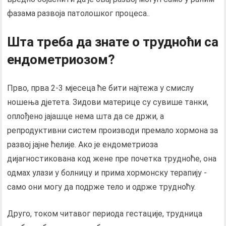
фазама развоја патолошког процеса..
Шта треба да знате о трудноћи са
ендометриозом?
Прво, прва 2-3 мјесеца ће бити најтежа у смислу
ношења дјетета. Зидови материце су сувише танки,
оплођено јајашце нема шта да се држи, а
репродуктивни систем производи премало хормона за
развој јајне ћелије. Ако је ендометриоза
дијагностикована код жене пре почетка трудноће, она
одмах улази у болницу и прима хормонску терапију -
само они могу да подрже тело и одрже трудноћу.
Друго, током читавог периода гестације, трудница