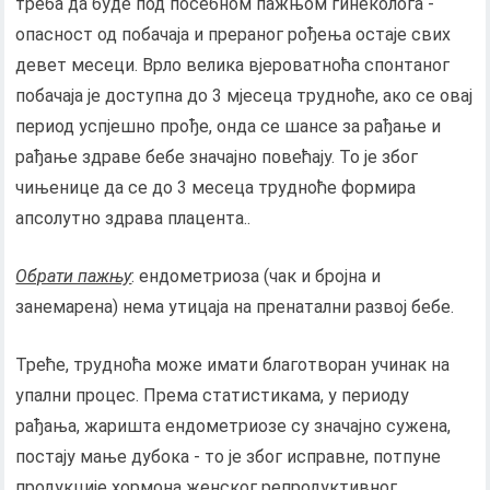
треба да буде под посебном пажњом гинеколога -
опасност од побачаја и прераног рођења остаје свих
девет месеци. Врло велика вјероватноћа спонтаног
побачаја је доступна до 3 мјесеца трудноће, ако се овај
период успјешно прође, онда се шансе за рађање и
рађање здраве бебе значајно повећају. То је због
чињенице да се до 3 месеца трудноће формира
апсолутно здрава плацента..
Обрати пажњу
: ендометриоза (чак и бројна и
занемарена) нема утицаја на пренатални развој бебе.
Треће, трудноћа може имати благотворан учинак на
упални процес. Према статистикама, у периоду
рађања, жаришта ендометриозе су значајно сужена,
постају мање дубока - то је због исправне, потпуне
продукције хормона женског репродуктивног