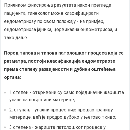
Приликом фиксирања резултата након прегледа
пацијента, гинеколог може класифицирати
ендометриозу по свом положају - на примјер,
ендометриоза јајника, цервикална ендометриоза, и
тако даље.
Поред типова и типова патолошког процеса који се
разматра, постоји класификација ендометриозе
према степену развијености и дубини оштећења
органа:
1 степен - откривени су само појединачни жаришта
упале на површини материце;
2. ступањ - упални процес није прешао границу
материце, већ је продро дубоко у његово ткиво;
3 степена - жаришта патолошког процеса у