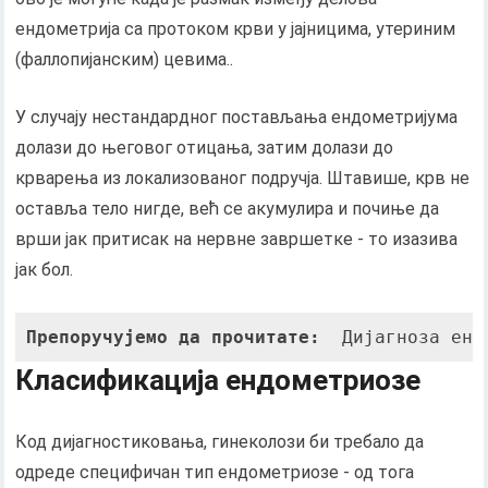
ендометрија са протоком крви у јајницима, утериним
(фаллопијанским) цевима..
У случају нестандардног постављања ендометријума
долази до његовог отицања, затим долази до
крварења из локализованог подручја. Штавише, крв не
оставља тело нигде, већ се акумулира и почиње да
врши јак притисак на нервне завршетке - то изазива
јак бол.
Препоручујемо да прочитате: 
 Дијагноза енд
Класификација ендометриозе
Код дијагностиковања, гинеколози би требало да
одреде специфичан тип ендометриозе - од тога