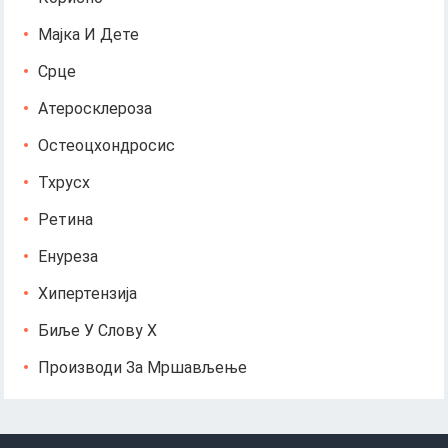
Мајка И Дете
Срце
Атеросклероза
Остеоцхондросис
Тхрусх
Ретина
Енуреза
Хипертензија
Биље У Слову Х
Производи За Мршављење