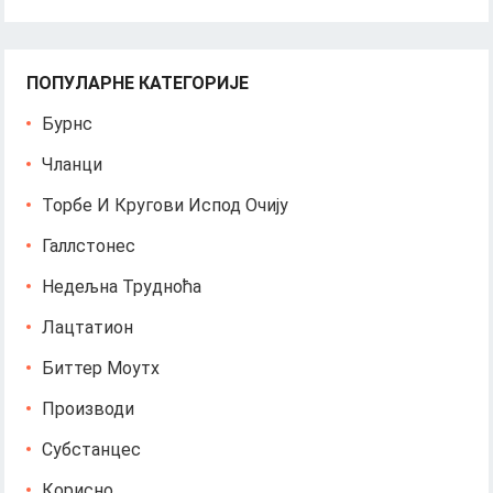
ПОПУЛАРНЕ КАТЕГОРИЈЕ
Бурнс
Чланци
Торбе И Кругови Испод Очију
Галлстонес
Недељна Трудноћа
Лацтатион
Биттер Моутх
Производи
Субстанцес
Корисно