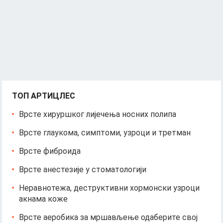
ТОП АРТИЦЛЕС
Врсте хируршког лијечења носних полипа
Врсте глаукома, симптоми, узроци и третман
Врсте фиброида
Врсте анестезије у стоматологији
Неравнотежа, деструктивни хормонски узроци
акнама коже
Врсте аеробика за мршављење одаберите свој