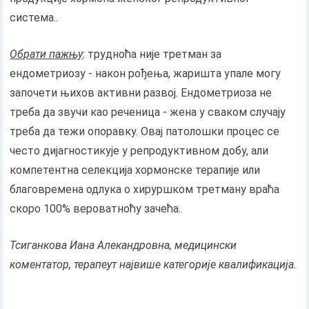
система..
Обрати пажњу
: трудноћа није третман за
ендометриозу - након рођења, жаришта упале могу
започети њихов активни развој. Ендометриоза не
треба да звучи као реченица - жена у сваком случају
треба да тежи опоравку. Овај патолошки процес се
често дијагностикује у репродуктивном добу, али
компетентна селекција хормонске терапије или
благовремена одлука о хируршком третману враћа
скоро 100% вероватноћу зачећа..
Тсиганкова Иана Алекандровна, медицински
коментатор, терапеут највише категорије квалификација.