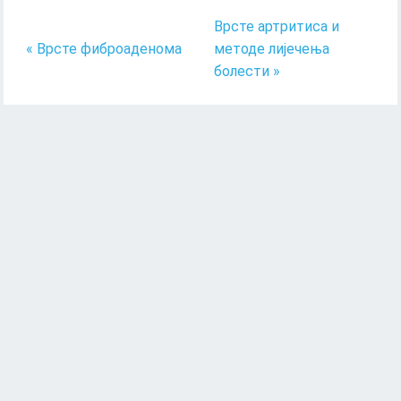
Врсте артритиса и
« Врсте фиброаденома
методе лијечења
болести »