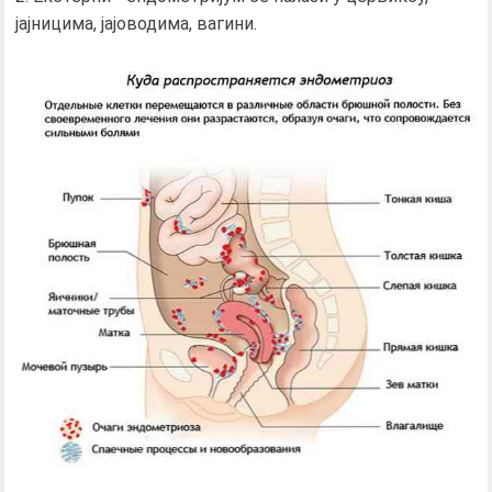
јајницима, јајоводима, вагини.