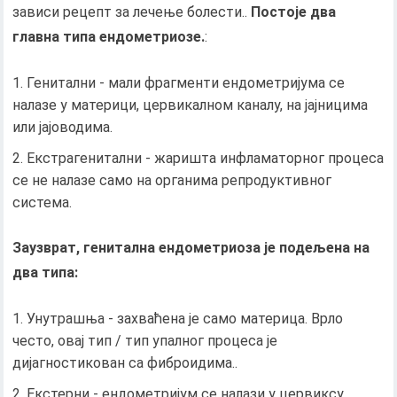
зависи рецепт за лечење болести..
Постоје два
главна типа ендометриозе.
:
Генитални - мали фрагменти ендометријума се
налазе у материци, цервикалном каналу, на јајницима
или јајоводима.
Екстрагенитални - жаришта инфламаторног процеса
се не налазе само на органима репродуктивног
система.
Заузврат, генитална ендометриоза је подељена на
два типа:
Унутрашња - захваћена је само материца. Врло
често, овај тип / тип упалног процеса је
дијагностикован са фиброидима..
Екстерни - ендометријум се налази у цервиксу,