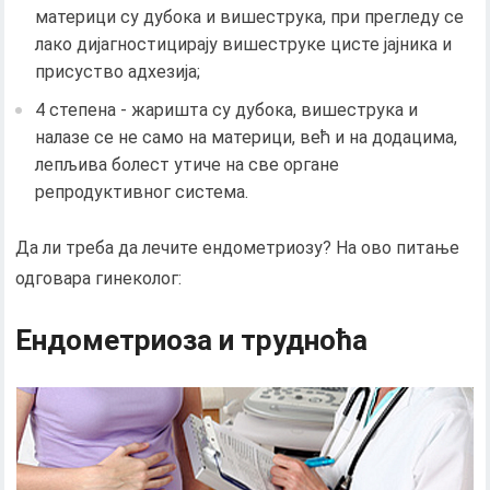
материци су дубока и вишеструка, при прегледу се
лако дијагностицирају вишеструке цисте јајника и
присуство адхезија;
4 степена - жаришта су дубока, вишеструка и
налазе се не само на материци, већ и на додацима,
лепљива болест утиче на све органе
репродуктивног система.
Да ли треба да лечите ендометриозу? На ово питање
одговара гинеколог:
Ендометриоза и трудноћа