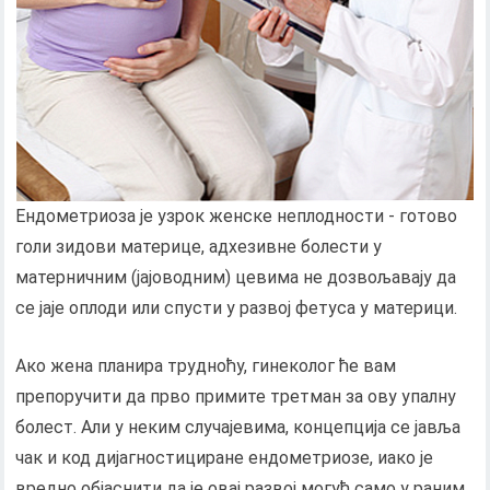
Ендометриоза је узрок женске неплодности - готово
голи зидови материце, адхезивне болести у
матерничним (јајоводним) цевима не дозвољавају да
се јаје оплоди или спусти у развој фетуса у материци.
Ако жена планира трудноћу, гинеколог ће вам
препоручити да прво примите третман за ову упалну
болест. Али у неким случајевима, концепција се јавља
чак и код дијагностициране ендометриозе, иако је
вредно објаснити да је овај развој могућ само у раним