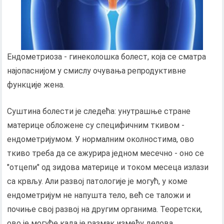
Ендометриоза - гинеколошка болест, која се сматра
најопаснијом у смислу очувања репродуктивне
функције жена.
Суштина болести је следећа: унутрашње стране
материце обложене су специфичним ткивом -
ендометријумом. У нормалним околностима, ово
ткиво треба да се ажурира једном месечно - оно се
"отцепи" од зидова материце и током месеца излази
са крвљу. Али развој патологије је могућ, у коме
ендометријум не напушта тело, већ се таложи и
почиње свој развој на другим органима. Теоретски,
ово је могуће када је размак између делова