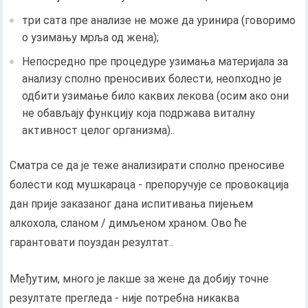
три сата пре анализе не може да уринира (говоримо
о узимању мрља од жена);
Непосредно пре процедуре узимања материјала за
анализу сполно преносивих болести, неопходно је
одбити узимање било каквих лекова (осим ако они
не обављају функцију која подржава виталну
активност целог организма)..
Сматра се да је теже анализирати сполно преносиве
болести код мушкараца - препоручује се провокација
дан прије заказаног дана испитивања пијењем
алкохола, сланом / димљеном храном. Ово ће
гарантовати поуздан резултат..
Међутим, много је лакше за жене да добију точне
резултате прегледа - није потребна никаква