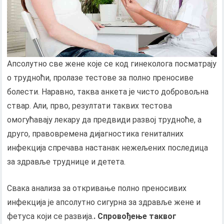
Апсолутно све жене које се код гинеколога посматрају
о трудноћи, пролазе тестове за полно преносиве
болести. Наравно, таква анкета је чисто добровољна
ствар. Али, прво, резултати таквих тестова
омогућавају лекару да предвиди развој трудноће, а
друго, правовремена дијагностика гениталних
инфекција спречава настанак нежељених последица
за здравље труднице и детета.
Свака анализа за откривање полно преносивих
инфекција је апсолутно сигурна за здравље жене и
фетуса који се развија.
. Спровођење таквог