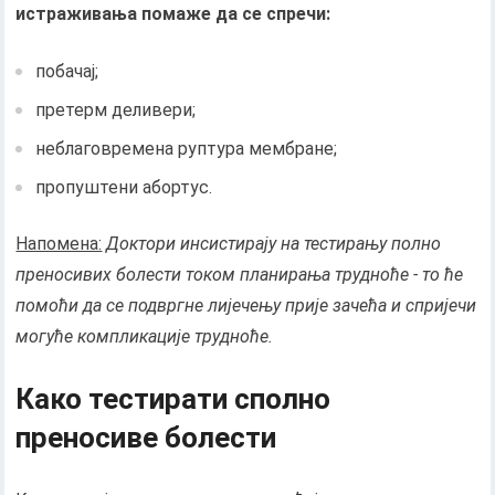
истраживања помаже да се спречи:
побачај;
претерм деливери;
неблаговремена руптура мембране;
пропуштени абортус.
Напомена:
Доктори инсистирају на тестирању полно
преносивих болести током планирања трудноће - то ће
помоћи да се подвргне лијечењу прије зачећа и спријечи
могуће компликације трудноће.
Како тестирати сполно
преносиве болести