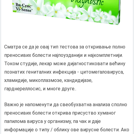
Сматра се да је овај тип тестова за откривање полно
преносивих болести најпоузданији и најкомплетнији.
Током студије, лекар може дијагностиковати већину
познатих гениталних инфекција - цитомегаловируса,
хламидије, микоплазмозе, кандидијазе,
гарднереллосис, и многе друге..
Важно је напоменути да свеобухватна анализа сполно
преносивих болести открива присуство хуманог
папилома вируса у организму, па чак и даје
информације о типу / облику ове вирусне болести. Ако