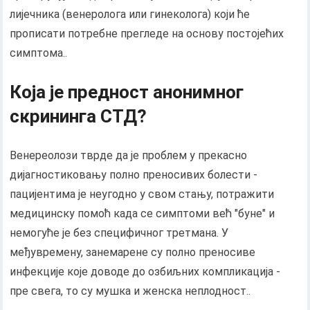
лијечника (венеролога или гинеколога) који ће
прописати потребне прегледе на основу постојећих
симптома..
Која је предност анонимног
скрининга СТД?
Венереолози тврде да је проблем у прекасно
дијагностиковању полно преносивих болести -
пацијентима је неугодно у свом стању, потражити
медицинску помоћ када се симптоми већ "буне" и
немогуће је без специфичног третмана. У
међувремену, занемарене су полно преносиве
инфекције које доводе до озбиљних компликација -
пре свега, то су мушка и женска неплодност..