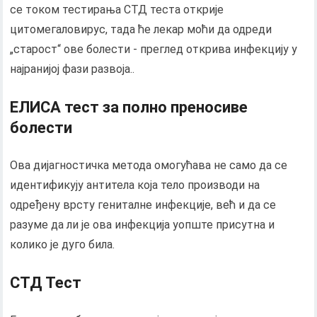
се током тестирања СТД теста открије
цитомегаловирус, тада ће лекар моћи да одреди
„старост“ ове болести - преглед открива инфекцију у
најранијој фази развоја..
ЕЛИСА тест за полно преносиве
болести
Ова дијагностичка метода омогућава не само да се
идентификују антитела која тело производи на
одређену врсту гениталне инфекције, већ и да се
разуме да ли је ова инфекција уопште присутна и
колико је дуго била.
СТД Тест