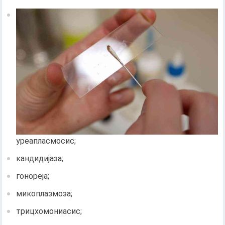
уреапласмосис;
кандидијаза;
гонореја;
микоплазмоза;
трицхомониасис;