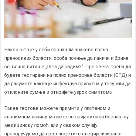
Након што је у себи пронашла знакове полно
преносивих болести, особа почиње да паничи и брине
се, вечно питање „Шта да радим?“. Пре свега, треба да
будете тестирани на полно преносиве болести (СТД) и
да разумете каква је инфекција присутна у телу, или да
отклоните сумње и откријете узрок симптома.
Такве тестове можете примити у плаћеном и
анонимном начину, можете се пријавити за бесплатну
медицинску помоћ, али у сваком случају
препоручујемо да прво посјетите специјализираног