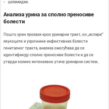
цхламидиа.
Анализа урина за сполно преносиве
болести
Пошто урин пролази кроз уринарни тракт, он „испире“
леукоците и узрочнике инфективних болести
гениталног тракта, анализа омогућава да се
идентификују сполно преносиве болести и да се
утврди колико интензивно утиче уринарни систем..