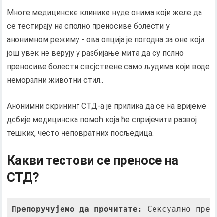
Многе медицинске клинике нуде онима који желе да
се тестирају на сполно преносиве болести у
анонимном режиму - ова опција је погодна за оне који
још увек не верују у разбијање мита да су полно
преносиве болести својствене само људима који воде
неморални животни стил..
Анонимни скрининг СТД-а је прилика да се на вријеме
добије медицинска помоћ која ће спријечити развој
тешких, често неповратних посљедица.
Какви тестови се преносе на
СТД?
Препоручујемо да прочитате:
 Сексуално прен