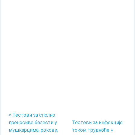
« Тестови за сполно
преносиве болести у
Тестови за инфекције
мушкарцима, рокови,
током трудноће »