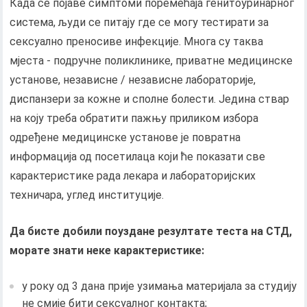
Када се појаве симптоми поремећаја генитоуринарног
система, људи се питају где се могу тестирати за
сексуално преносиве инфекције. Многа су таква
мјеста - подручне поликлинике, приватне медицинске
установе, независне / независне лабораторије,
диспанзери за кожне и сполне болести. Једина ствар
на коју треба обратити пажњу приликом избора
одређене медицинске установе је повратна
информација од посетилаца који ће показати све
карактеристике рада лекара и лабораторијских
техничара, углед институције.
Да бисте добили поуздане резултате теста на СТД,
морате знати неке карактеристике:
у року од 3 дана прије узимања материјала за студију
не смије бити сексуалног контакта;