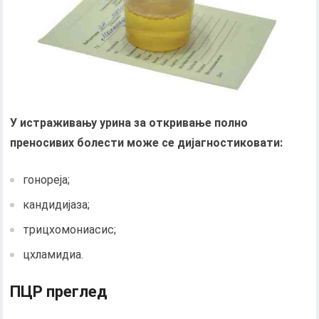
У истраживању урина за откривање полно
преносивих болести може се дијагностиковати:
гонореја;
кандидијаза;
трицхомониасис;
цхламидиа.
ПЦР преглед