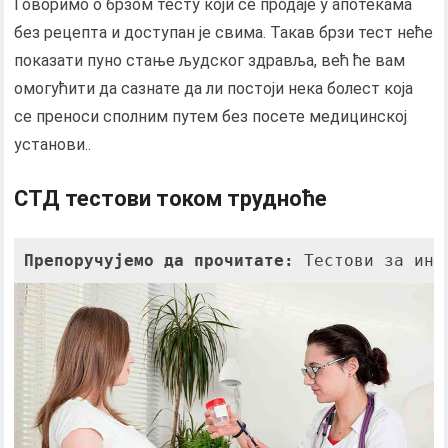
Говоримо о брзом тесту који се продаје у апотекама
без рецепта и доступан је свима. Такав брзи тест неће
показати пуно стање људског здравља, већ ће вам
омогућити да сазнате да ли постоји нека болест која
се преноси сполним путем без посете медицинској
установи..
СТД тестови током трудноће
Препоручујемо да прочитате:
 Тестови за инф