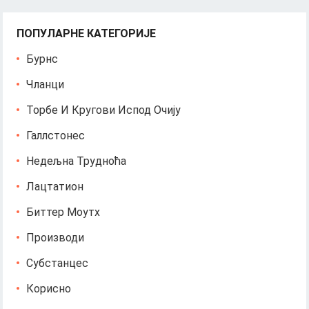
ПОПУЛАРНЕ КАТЕГОРИЈЕ
Бурнс
Чланци
Торбе И Кругови Испод Очију
Галлстонес
Недељна Трудноћа
Лацтатион
Биттер Моутх
Производи
Субстанцес
Корисно