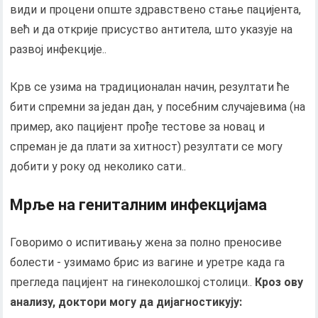
види и процени опште здравствено стање пацијента,
већ и да открије присуство антитела, што указује на
развој инфекције..
Крв се узима на традиционалан начин, резултати ће
бити спремни за један дан, у посебним случајевима (на
пример, ако пацијент прође тестове за новац и
спреман је да плати за хитност) резултати се могу
добити у року од неколико сати..
Мрље на гениталним инфекцијама
Говоримо о испитивању жена за полно преносиве
болести - узимамо брис из вагине и уретре када га
прегледа пацијент на гинеколошкој столици..
Кроз ову
анализу, доктори могу да дијагностикују: