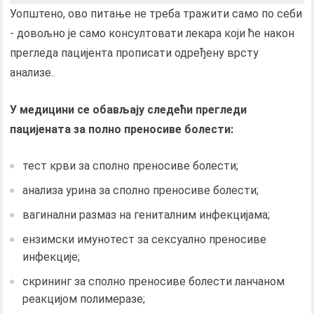
Уопштено, ово питање не треба тражити само по себи
- довољно је само консултовати лекара који ће након
прегледа пацијента прописати одређену врсту
анализе..
У медицини се обављају следећи прегледи
пацијената за полно преносиве болести:
тест крви за сполно преносиве болести;
анализа урина за сполно преносиве болести;
вагинални размаз на гениталним инфекцијама;
ензимски имунотест за сексуално преносиве
инфекције;
скрининг за сполно преносиве болести ланчаном
реакцијом полимеразе;