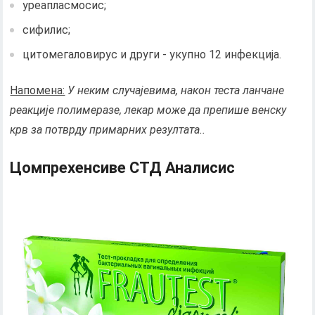
уреапласмосис;
сифилис;
цитомегаловирус и други - укупно 12 инфекција.
Напомена:
У неким случајевима, након теста ланчане
реакције полимеразе, лекар може да препише венску
крв за потврду примарних резултата..
Цомпрехенсиве СТД Аналисис