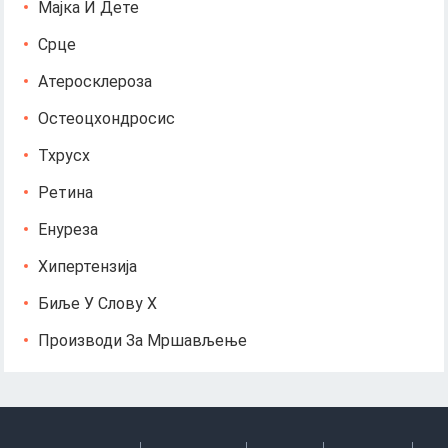
Мајка И Дете
Срце
Атеросклероза
Остеоцхондросис
Тхрусх
Ретина
Енуреза
Хипертензија
Биље У Слову Х
Производи За Мршављење