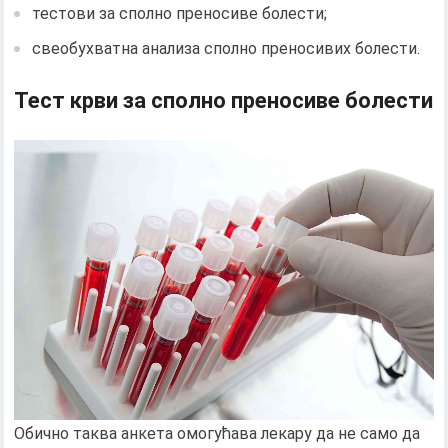
тестови за сполно преносиве болести;
свеобухватна анализа сполно преносивих болести.
Тест крви за сполно преносиве болести
Обично таква анкета омогућава лекару да не само да