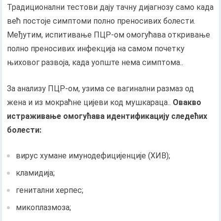
Традиционални тестови дају тачну дијагнозу само када
већ постоје симптоми полно преносивих болести.
Међутим, испитивање ПЦР-ом омогућава откривање
полно преносивих инфекција на самом почетку
њиховог развоја, када уопште нема симптома..
За анализу ПЦР-ом, узима се вагинални размаз од
жена и из мокраћне цијеви код мушкараца..
Овакво
истраживање омогућава идентификацију следећих
болести:
вирус хумане имунодефицијенције (ХИВ);
кламидија;
генитални херпес;
микоплазмоза;