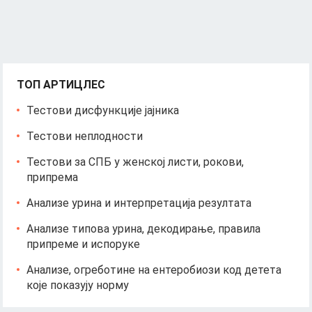
ТОП АРТИЦЛЕС
Тестови дисфункције јајника
Тестови неплодности
Тестови за СПБ у женској листи, рокови,
припрема
Анализе урина и интерпретација резултата
Анализе типова урина, декодирање, правила
припреме и испоруке
Анализе, огреботине на ентеробиози код детета
које показују норму