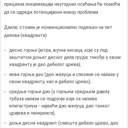
прецизна локализација неугодних осећања ће помоћи
да се одреди потенцијални извор проблема.
Дакле, стомак је конвенционално подељен на пет
делова (квадранти):
десно горње (јетра, жучна кесица, које су под
заштитом доњег десног дела груди; такође у овом
квадранту је део дебелог црева);
леви горњи део (део желуца и слезине се налазе у
овом квадранту, као и дебело црево);
средњи горњи дио (у горњем средњем дијелу
трбуха налази се подручје које се назива
епигастриум - највећи дио желуца, дио танког
цријева и панкреаса);
доњи десни квадрант (смешта дебело црево, део