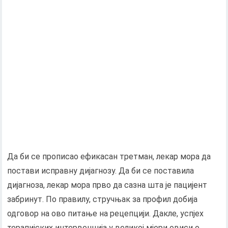
Да би се прописао ефикасан третман, лекар мора да
постави исправну дијагнозу. Да би се поставила
дијагноза, лекар мора прво да сазна шта је пацијент
забринут. По правилу, стручњак за профил добија
одговор на ово питање на рецепцији. Дакле, успјех
терапијских интервенција у великој мјери овиси о