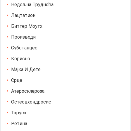
Недељна Трудноћа
Лацтатион
Биттер Моутх
Производи
Субстанцес
Корисно
Мајка И Дете
Срце
Атеросклероза
Остеоцхондросис
Тхрусх
Ретина