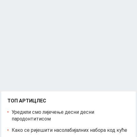
ТОП АРТИЦЛЕС
Уредили смо лијечење десни десни
пародонтитисом
Како се ријешити насолабијалних набора код куће