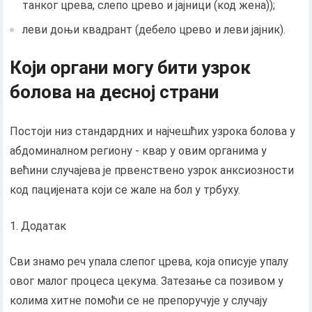
танког црева, слепо црево и јајници (код жена));
леви доњи квадрант (дебело црево и леви јајник).
Који органи могу бити узрок
болова на десној страни
Постоји низ стандардних и најчешћих узрока болова у
абдоминалном региону - квар у овим органима у
већини случајева је првенствено узрок анксиозности
код пацијената који се жале на бол у трбуху.
Додатак
Сви знамо реч упала слепог црева, која описује упалу
овог малог процеса цекума. Затезање са позивом у
колима хитне помоћи се не препоручује у случају