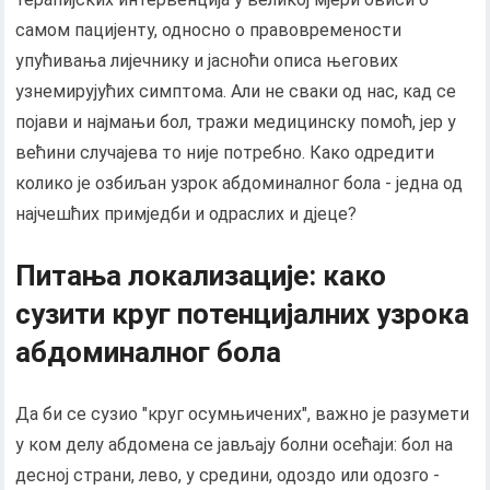
самом пацијенту, односно о правовремености
упућивања лијечнику и јасноћи описа његових
узнемирујућих симптома. Али не сваки од нас, кад се
појави и најмањи бол, тражи медицинску помоћ, јер у
већини случајева то није потребно. Како одредити
колико је озбиљан узрок абдоминалног бола - једна од
најчешћих примједби и одраслих и дјеце?
Питања локализације: како
сузити круг потенцијалних узрока
абдоминалног бола
Да би се сузио "круг осумњичених", важно је разумети
у ком делу абдомена се јављају болни осећаји: бол на
десној страни, лево, у средини, одоздо или одозго -