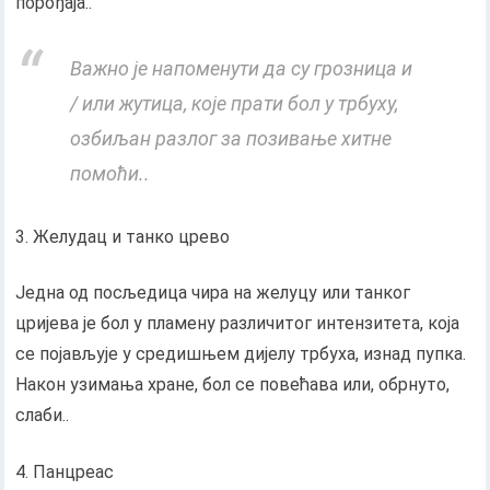
порођаја..
Важно је напоменути да су грозница и
/ или жутица, које прати бол у трбуху,
озбиљан разлог за позивање хитне
помоћи..
Желудац и танко црево
Једна од посљедица чира на желуцу или танког
цријева је бол у пламену различитог интензитета, која
се појављује у средишњем дијелу трбуха, изнад пупка.
Након узимања хране, бол се повећава или, обрнуто,
слаби..
Панцреас