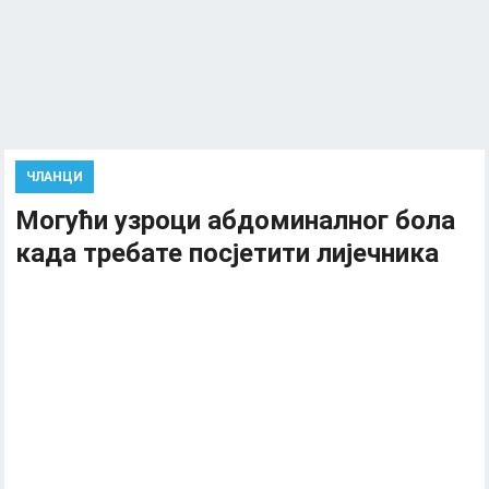
ЧЛАНЦИ
Могући узроци абдоминалног бола
када требате посјетити лијечника