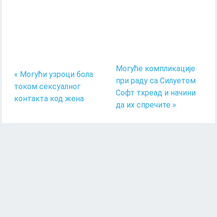
Могуће компликације
« Могући узроци бола
при раду са Силуетом
током сексуалног
Софт тхреад и начини
контакта код жена
да их спречите »