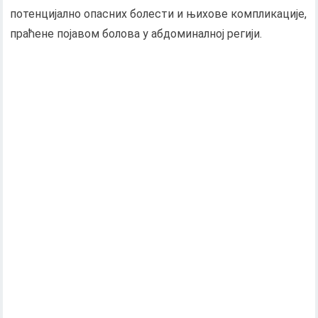
потенцијално опасних болести и њихове компликације,
праћене појавом болова у абдоминалној регији.