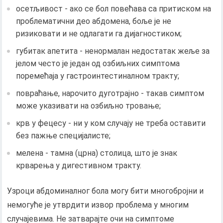
осетљивост - ако се бол повећава са притиском на
проблематични део абдомена, боље је не
ризиковати и не одлагати га дијагностиком;
губитак апетита - ненормалан недостатак жеље за
јелом често је један од озбиљних симптома
поремећаја у гастроинтестиналном тракту;
повраћање, нарочито дуготрајно - такав симптом
може указивати на озбиљно тровање;
крв у фецесу - ни у ком случају не треба оставити
без пажње специјалисте;
мелена - тамна (црна) столица, што је знак
крварења у дигестивном тракту.
Узроци абдоминалног бола могу бити многобројни и
немогуће је утврдити извор проблема у многим
случајевима. Не затварајте очи на симптоме