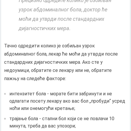
Прецизно одредите колико је озбиљан
узрок абдоминалног бола, доктор ће
моћи да утврди после стандардних
дијагностичких мера.
Тачно одредити колико је озбиљан узрок
абдоминалног бола, лекар ће моћи да утврди после
стандардних дијагностичких мера. Ако сте у
недоумици, обратите се лекару или не, обратите
пажњу на следеће факторе:
интензитет бола - морате бити забринути и не
одлагати посету лекару ако вас бол „пробуди“ усред
ноћи или онемогући кретање;
трајање бола - стални бол који се не повлачи 10
минута, треба да вас упозори;