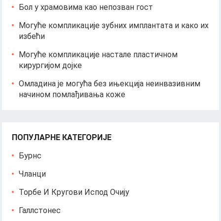
Бол у храмовима као непозван гост
Могуће компликације зубних имплантата и како их
избећи
Могуће компликације настале пластичном
кирургијом дојке
Омладина је могућа без ињекција неинвазивним
начином помлађивања коже
ПОПУЛАРНЕ КАТЕГОРИЈЕ
Бурнс
Чланци
Торбе И Кругови Испод Очију
Галлстонес