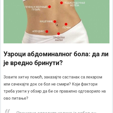
Узроци абдоминалног бола: да ли
је вредно бринути?
Зовите хитну помоћ, заказајте састанак са лекаром
или сачекајте док се бол не смири? Који фактори
треба узети у обзир да би се правилно одговорило на
ово питање?