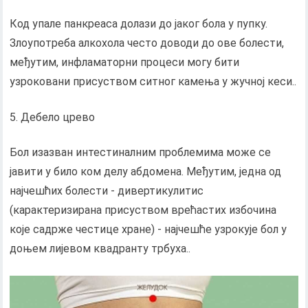
Код упале панкреаса долази до јаког бола у пупку.
Злоупотреба алкохола често доводи до ове болести,
међутим, инфламаторни процеси могу бити
узроковани присуством ситног камења у жучној кеси..
Дебело црево
Бол изазван интестиналним проблемима може се
јавити у било ком делу абдомена. Међутим, једна од
најчешћих болести - дивертикулитис
(карактеризирана присуством врећастих избочина
које садрже честице хране) - најчешће узрокује бол у
доњем лијевом квадранту трбуха..