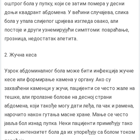
оштрог бола у пупку, који се затим помера у десни
доњи квадрант абдомена. У већини случајева, слика
бола у упала слијепог цријева изгледа овако, али
постоје и други узнемирујући симптоми: повраћање,
грозница, недостатак апетита..
Жучна кеса
Узрок абдоминалног бола може бити инфекција жучне
кесе или формирање камена у органу. Ако су
захваћени каменци у жучи, пацијенти се често жале на
тешке, али пролазне болове на десној страни
абдомена, који такође могу дати леђа, па чак и рамена,
нарочито након гутања масне хране. Мање се често
јавља бол изнад пупка. Неки пацијенти примећују тако
висок интензитет бола да их упоређују са болом током