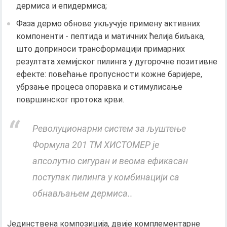
дермиса и епидермиса;
Фаза дермо обнове укључује примену активних
компоненти - пептида и матичних ћелија биљака,
што доприноси трансформацији примарних
резултата хемијског пилинга у дугорочне позитивне
ефекте: повећање пропусности кожне баријере,
убрзање процеса опоравка и стимулисање
површинског протока крви.
Револуционарни систем за љуштење
Формула 201 ТМ ХИСТОМЕР је
апсолутно сигуран и веома ефикасан
поступак пилинга у комбинацији са
обнављањем дермиса..
Јединствена композиција, двије комплементарне