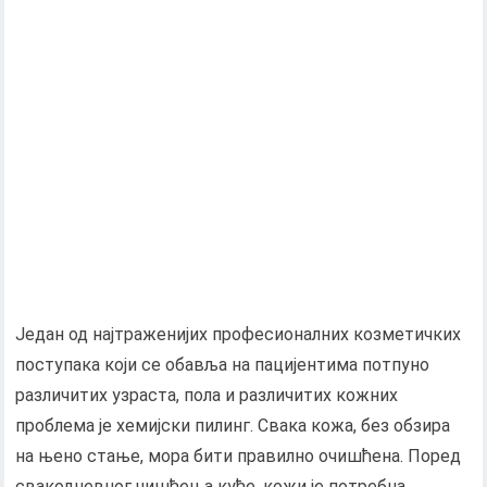
Један од најтраженијих професионалних козметичких
поступака који се обавља на пацијентима потпуно
различитих узраста, пола и различитих кожних
проблема је хемијски пилинг. Свака кожа, без обзира
на њено стање, мора бити правилно очишћена. Поред
свакодневног чишћења куће, кожи је потребна