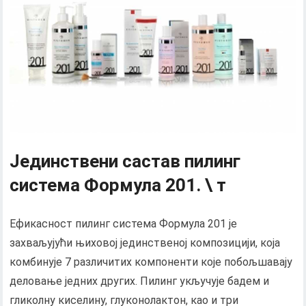
Јединствени састав пилинг
система Формула 201. \ т
Ефикасност пилинг система Формула 201 је
захваљујући њиховој јединственој композицији, која
комбинује 7 различитих компоненти које побољшавају
деловање једних других. Пилинг укључује бадем и
гликолну киселину, глуконолактон, као и три