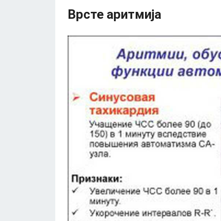
Врсте аритмија