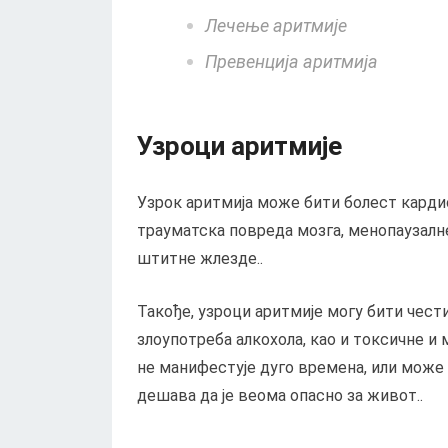
Лечење аритмије
Превенција аритмија
Узроци аритмије
Узрок аритмија може бити болест кардио
трауматска повреда мозга, менопаузалн
штитне жлезде..
Такође, узроци аритмије могу бити чест
злоупотреба алкохола, као и токсичне и
не манифестује дуго времена, или може
дешава да је веома опасно за живот..