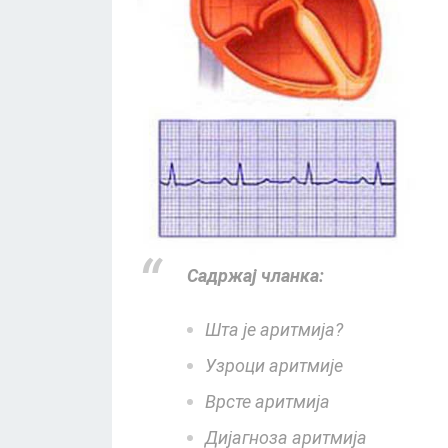
Садржај чланка:
Шта је аритмија?
Узроци аритмије
Врсте аритмија
Дијагноза аритмија