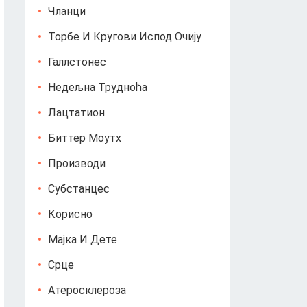
Чланци
Торбе И Кругови Испод Очију
Галлстонес
Недељна Трудноћа
Лацтатион
Биттер Моутх
Производи
Субстанцес
Корисно
Мајка И Дете
Срце
Атеросклероза