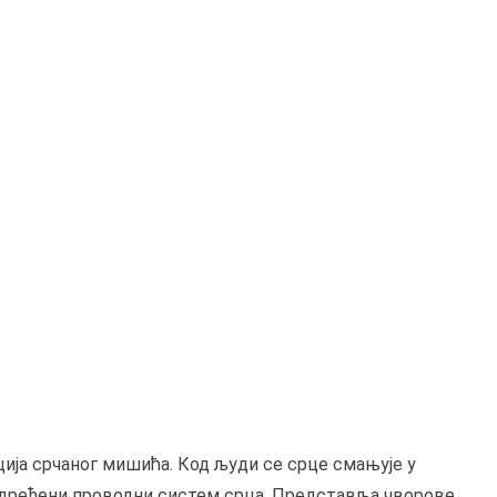
ција срчаног мишића. Код људи се срце смањује у
одређени проводни систем срца. Представља чворове,