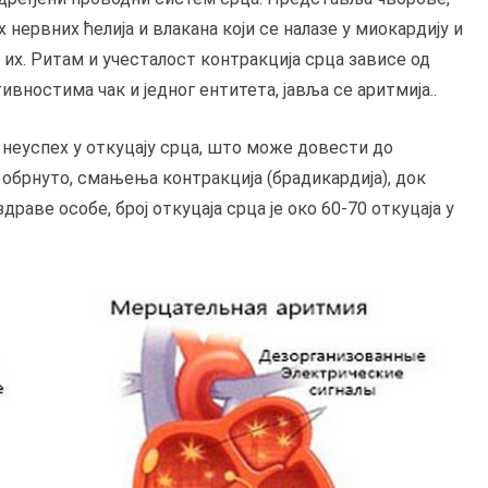
 нервних ћелија и влакана који се налазе у миокардију и
их. Ритам и учесталост контракција срца зависе од
ивностима чак и једног ентитета, јавља се аритмија..
 неуспех у откуцају срца, што може довести до
, обрнуто, смањења контракција (брадикардија), док
раве особе, број откуцаја срца је око 60-70 откуцаја у