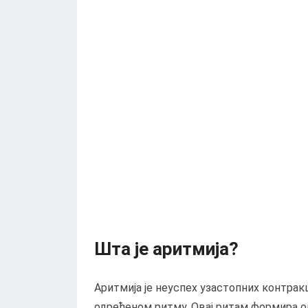
Шта је аритмија?
Аритмија је неуспех узастопних контрак
одређеном ритму. Овај ритам формира 