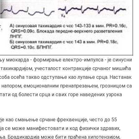
ољу миокарда - формирање електро-импулса - је синусни
м тахикардијом, учесталост контракције срчаног мишића
Особа осећа такво одступање као лупање срца. Настанак
м напором, емоционалним пренапрезањем, грозницом са
стати од болести срца и свих горе наведених узрока
ује као смањење срчане фреквенције, често до 55
ија се може манифестовати и код физички здравих,
ња. Брадикардија може бити праћена хипотензијом,