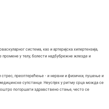
васкуларног система, као и артеријска хипертензија,
е промене у телу, болести надбубрежне жлезде и
и стрес, преоптерећење - и нервни и физички, пушење и
 медицинске супстанце. Неуспјех у ритму срца можда се
 оштро погоршати здравствено стање, често се