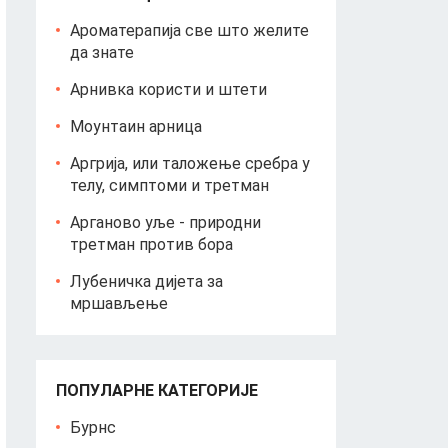
Ароматерапија све што желите
да знате
Арнивка користи и штети
Моунтаин арница
Аргрија, или таложење сребра у
телу, симптоми и третман
Арганово уље - природни
третман против бора
Лубеничка дијета за
мршављење
ПОПУЛАРНЕ КАТЕГОРИЈЕ
Бурнс