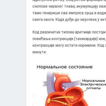
снопове нервног ткива, акумулацију ових
тамо генерише све импулсе срца и води 
свега овога. Када дође до неуспеха у акт
Код различитих типова аритмије постоји
повећања контракција (тахикардија) или
контракције могу остати нормалне. Код зд
минути..