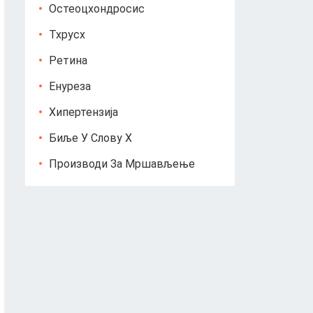
Остеоцхондросис
Тхрусх
Ретина
Енуреза
Хипертензија
Биље У Слову Х
Производи За Мршављење