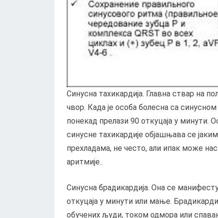
Синусна тахикардија. Главна ствар на п
чвор. Када је особа болесна са синусно
понекад прелази 90 откуцаја у минути. 
синусне тахикардије објашњава се јаки
прехладама, не често, али ипак може на
аритмије..
Синусна брадикардија. Она се манифест
откуцаја у минути или мање. Брадикард
обучених људи, током одмора или спава