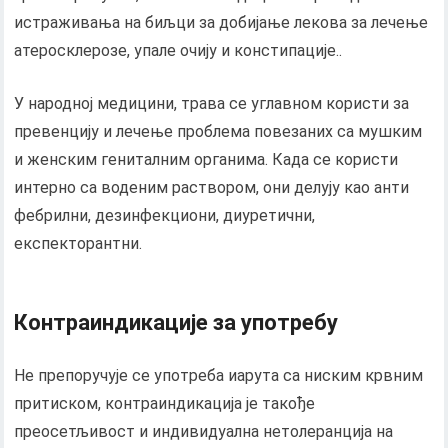
истраживања на биљци за добијање лекова за лечење
атеросклерозе, упале очију и констипације..
У народној медицини, трава се углавном користи за
превенцију и лечење проблема повезаних са мушким
и женским гениталним органима. Када се користи
интерно са воденим раствором, они делују као анти
фебрилни, дезинфекциони, диуретични,
експекторантни.
Контраиндикације за употребу
Не препоручује се употреба иарута са ниским крвним
притиском, контраиндикација је такође
преосетљивост и индивидуална нетолеранција на