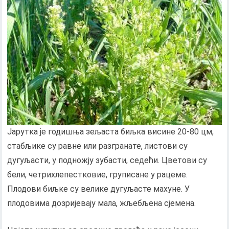
Јарутка је годишња зељаста биљка висине 20-80 цм,
стабљике су равне или разгранате, листови су
дугуљасти, у подножју зубасти, седећи. Цветови су
бели, четрихлепестковие, груписане у рацеме.
Плодови биљке су велике дугуљасте махуне. У
плодовима дозријевају мала, жљебљена сјемена.