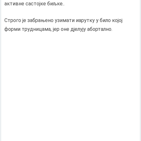
активне састојке биљке..
Строго је забрањено узимати иарутку у било којој
форми трудницама, јер оне дјелују абортално.