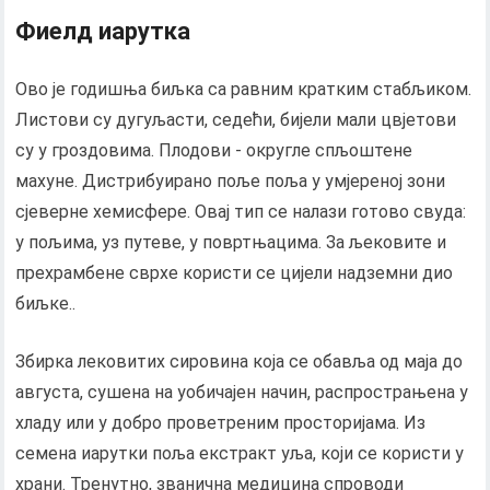
Фиелд иарутка
Ово је годишња биљка са равним кратким стабљиком.
Листови су дугуљасти, седећи, бијели мали цвјетови
су у гроздовима. Плодови - округле спљоштене
махуне. Дистрибуирано поље поља у умјереној зони
сјеверне хемисфере. Овај тип се налази готово свуда:
у пољима, уз путеве, у повртњацима. За љековите и
прехрамбене сврхе користи се цијели надземни дио
биљке..
Збирка лековитих сировина која се обавља од маја до
августа, сушена на уобичајен начин, распрострањена у
хладу или у добро проветреним просторијама. Из
семена иарутки поља екстракт уља, који се користи у
храни. Тренутно, званична медицина спроводи