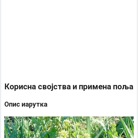
Корисна својства и примена поља
Опис иарутка