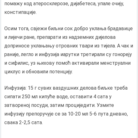
помажу код атеросклерозе, дијабетеса, упале очију,
констипације.
Осим тога, свјежи биљни сок добро уклања брадавице
и лијечи ране, препарати из надземних дијелова
доприносе уклањању отровних твари из тијела. А чак и
раније, легло и инфузија иарутки третирали су гонореју
и сифилис, уз њихову помоћ активирали менструални
циклус и обновили потенцију.
Инфузија: 15 г сувих ваздушних делова биљке треба
сипати 250 мл кипуће воде, оставити 4 сата у
затвореној посуди, затим проциједити. Узмите
инфузију препоручује се за 10-20 мл 5-6 пута дневно,
свака 2-2,5 сата.