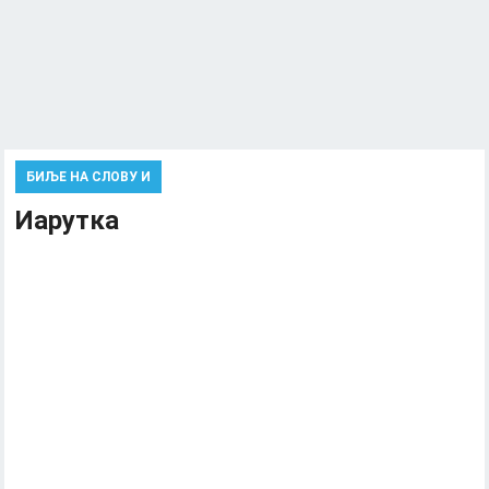
БИЉЕ НА СЛОВУ И
Иарутка