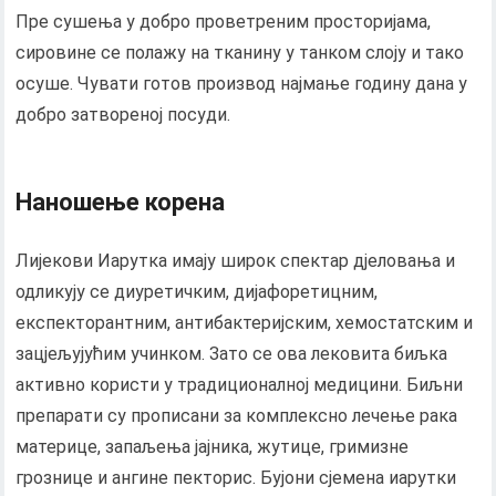
Пре сушења у добро проветреним просторијама,
сировине се полажу на тканину у танком слоју и тако
осуше. Чувати готов производ најмање годину дана у
добро затвореној посуди.
Наношење корена
Лијекови Иарутка имају широк спектар дјеловања и
одликују се диуретичким, дијафоретицним,
експекторантним, антибактеријским, хемостатским и
зацјељујућим учинком. Зато се ова лековита биљка
активно користи у традиционалној медицини. Биљни
препарати су прописани за комплексно лечење рака
материце, запаљења јајника, жутице, гримизне
грознице и ангине пекторис. Бујони сјемена иарутки