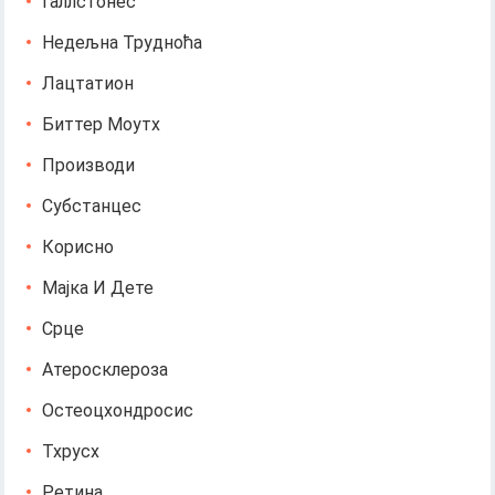
Галлстонес
Недељна Трудноћа
Лацтатион
Биттер Моутх
Производи
Субстанцес
Корисно
Мајка И Дете
Срце
Атеросклероза
Остеоцхондросис
Тхрусх
Ретина