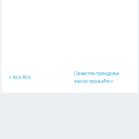
Свијетли трендови
« Асх Асх
касно прољећа »