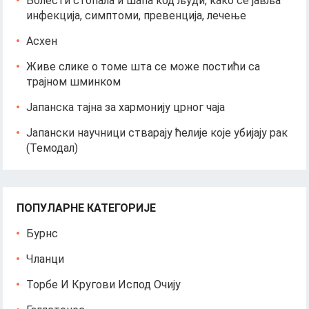
Болести стопала и шапа код људи, како се јавља
инфекција, симптоми, превенција, лечење
Асхен
Живе слике о томе шта се може постићи са
трајном шминком
Јапанска тајна за хармонију црног чаја
Јапански научници стварају ћелије које убијају рак
(Темодал)
ПОПУЛАРНЕ КАТЕГОРИЈЕ
Бурнс
Чланци
Торбе И Кругови Испод Очију