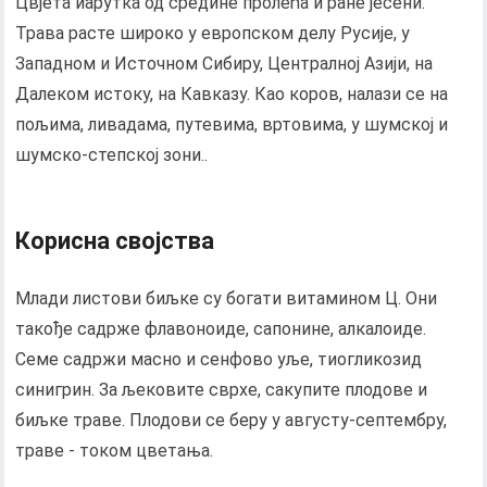
Цвјета иарутка од средине пролећа и ране јесени.
Трава расте широко у европском делу Русије, у
Западном и Источном Сибиру, Централној Азији, на
Далеком истоку, на Кавказу. Као коров, налази се на
пољима, ливадама, путевима, вртовима, у шумској и
шумско-степској зони..
Корисна својства
Млади листови биљке су богати витамином Ц. Они
такође садрже флавоноиде, сапонине, алкалоиде.
Семе садржи масно и сенфово уље, тиогликозид
синигрин. За љековите сврхе, сакупите плодове и
биљке траве. Плодови се беру у августу-септембру,
траве - током цветања.