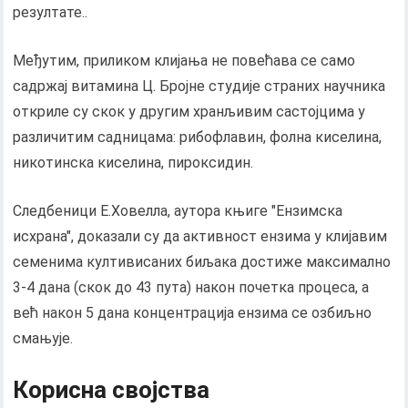
резултате..
Међутим, приликом клијања не повећава се само
садржај витамина Ц. Бројне студије страних научника
откриле су скок у другим хранљивим састојцима у
различитим садницама: рибофлавин, фолна киселина,
никотинска киселина, пироксидин.
Следбеници Е.Ховелла, аутора књиге "Ензимска
исхрана", доказали су да активност ензима у клијавим
семенима култивисаних биљака достиже максимално
3-4 дана (скок до 43 пута) након почетка процеса, а
већ након 5 дана концентрација ензима се озбиљно
смањује.
Корисна својства