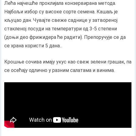
Лећа најчешће проклијала конзервирана метода.
Најбољи избор су високе сорте семена. Кашаљ је
кљуцао дан. Чувајте свеже саднице у затвореној
стакленој посуди на температури од 3-5 степени
(доњи део фрижидера ће радити). Препоручује се да
се храна користи 5 дана..
Крошње сочива имају укус као свеж зелени грашак, па
се осећају одлично у разним салатама и винима.