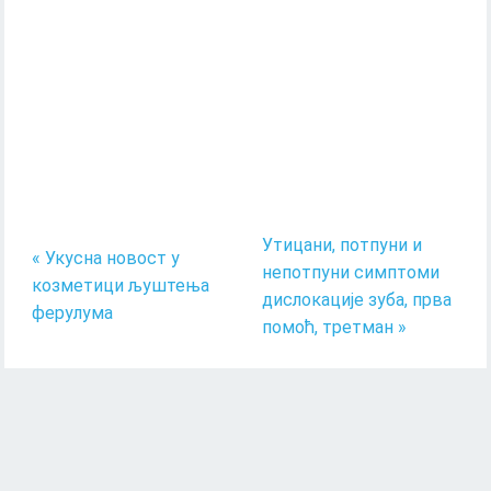
Утицани, потпуни и
« Укусна новост у
непотпуни симптоми
козметици љуштења
дислокације зуба, прва
ферулума
помоћ, третман »