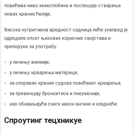
повећава ниво хемоглобина и поспешује стварање
нових крвних ћелија..
Висока нутритивна вредност садница леће унапред је
одредила опсег њихових корисних својстава и
препоруке за употребу:
у лечењу анемије;
у лечењу крварења материце;
за опоравак крвних судова повећаног крварења;
за превенцију бронхитиса и пнеумоније;
као обнављајућа снага након ангине и хладноће.
Спроутинг тецхникуе