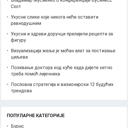
Владимир Мусиенко о конференцији Бусинесс
Схот
Укусне слике које никога неће оставити
равнодушним
Укусни и здрави доручци прелијепи рецепти за
фигуру
Визуализација жеље је моћан алат за постизање
циљева
Позивање доктора код куће када дијете хитно
треба помоћ лијечника
Пословна стратегија и визионарски 12 будућих
трендова
ПОПУЛАРНЕ КАТЕГОРИЈЕ
Бурнс