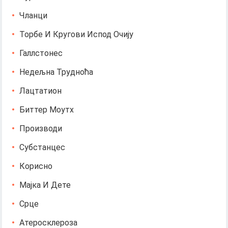
Чланци
Торбе И Кругови Испод Очију
Галлстонес
Недељна Трудноћа
Лацтатион
Биттер Моутх
Производи
Субстанцес
Корисно
Мајка И Дете
Срце
Атеросклероза