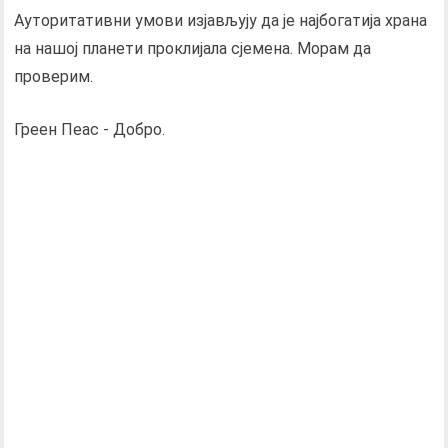
Ауторитативни умови изјављују да је најбогатија храна
на нашој планети проклијала сјемена. Морам да
проверим.
Греен Пеас - Добро.