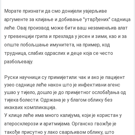
Морате признати да смо донијели увјерљиве
аргументе за клијање и добивање "утврђених" садница
леће. Овај производ може бити ваш незаменљив алат
у превенцији грипа и прехлада у јесен и зими, као и за
опште побољшање имунитета, на пример, код
трудница, слабих одраслих и деце која се често
разбољевају.
Руски научници су примијетили: чак и ако је пацијент
узео саднице леће након што је инфективни агенс
ушао у тијело, дошло је до примјетног ослобађања од
тијека болести. Одржана је у благом облику без
икаквих компликација..
У клице леће има много калијума, који је користан у
атеросклерози и аритмијама. Органско гвожђе је
такође присутно у лако сварљивом облику, што