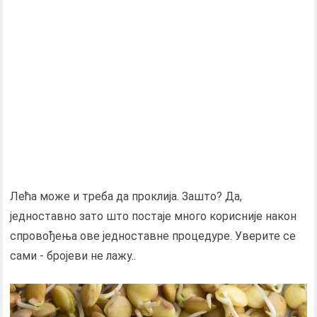
Лећа може и треба да проклија. Зашто? Да,
једноставно зато што постаје много корисније након
спровођења ове једноставне процедуре. Уверите се
сами - бројеви не лажу..