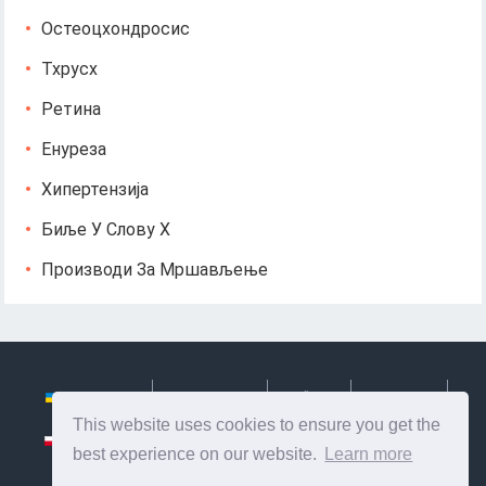
Остеоцхондросис
Тхрусх
Ретина
Енуреза
Хипертензија
Биље У Слову Х
Производи За Мршављење
Українська
Български
Česky
Hrvatski
This website uses cookies to ensure you get the
Polski
Slovenský
Slovenščina
Сербиан
best experience on our website.
Learn more