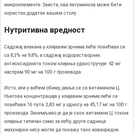
микроелементе. Заиста, ова легуминоза може бити
користан додатак вашем столу..
Нутритивна вредност
Садржај влакана у клијавим зрнима леће повећава се
са 8,3% на 9,8%, а садржај водорастворних
антиоксиданата током клијања удвостручује: 42 мг
наспрам 90 мг на 100 г производа.
Исто, али у већем обиму, јавља се са витамином Ц.
Његова концентрација у клијавим зрнима леће се
повећава 16 пута: 2,83 мг у односу на 45,17 мг на 100 г
производа. Занимљиво је да је скок витамина Ц током
клијања типичан само за лећу, друге саднице
махунарки нису могле да покажу тако изванредне