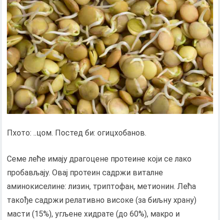
Пхото: ..цом. Постед би: огицхобанов.
Семе леће имају драгоцене протеине који се лако
пробављају. Овај протеин садржи виталне
аминокиселине: лизин, триптофан, метионин. Лећа
такође садржи релативно високе (за биљну храну)
масти (15%), угљене хидрате (до 60%), макро и