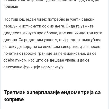
пријема.
Постоји још један лијек: потребно је узети свјежи
першун и истиснути сок из њега. Онда га узмите
двадесет минута пре оброка, две кашичице три пута
дневно. Са редовним уносом, овај рецепт омогућава
човеку да, заједно са лечењем хиперплазије, и после
почетка старосне границе за пензионисање, да се
осећа пуном, као што се дешава упала, и да се
сексуалне функције нормализују..
Третман хиперплазије ендометрија са
коприве