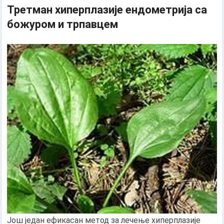
Третман хиперплазије ендометрија са
божуром и трпавцем
Још један ефикасан метод за лечење хиперплазије