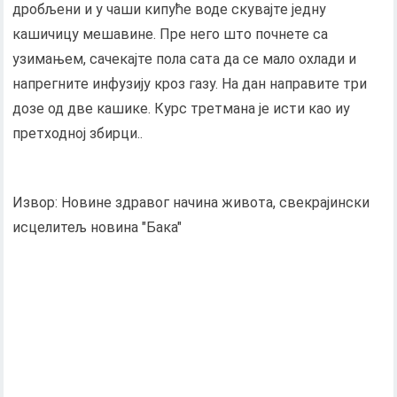
дробљени и у чаши кипуће воде скувајте једну
кашичицу мешавине. Пре него што почнете са
узимањем, сачекајте пола сата да се мало охлади и
напрегните инфузију кроз газу. На дан направите три
дозе од две кашике. Курс третмана је исти као иу
претходној збирци..
Извор: Новине здравог начина живота, свекрајински
исцелитељ новина "Бака"