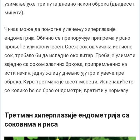
узимање јухе три пута дневно након оброка (двадесет
минута).
Чичак може да помогне у лечењу хиперплазије
ендометрија. Обично се препоручује припрема у рано
прољеће или касну јесен. Свеж сок од чичака истисне
сок, требало би да испадне око литар. Треба је узимати
заједно са соком златних бркова, припремљених на
исти начин, једну жлицу дневно ујутро и увече пре
оброка. Курс третмана је шест месеци. Изненадићете
се колико ће се брзо ендометриј вратити у нормалу..
Третман хиперплазије ендометрија са
соковима и риса