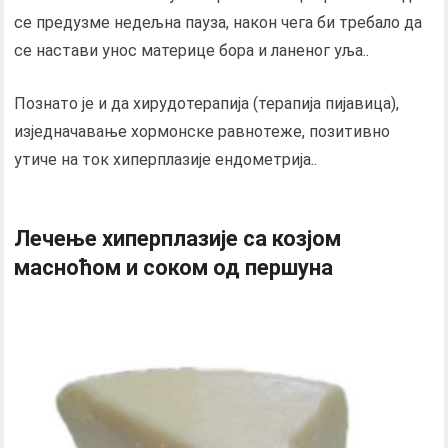
се предузме недељна пауза, након чега би требало да
се настави унос материце бора и ланеног уља..
Познато је и да хирудотерапија (терапија пијавица),
изједначавање хормонске равнотеже, позитивно
утиче на ток хиперплазије ендометрија..
Лечење хиперплазије са козјом
масноћом и соком од першуна