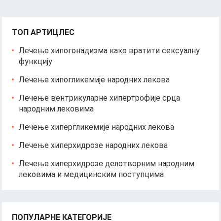
ТОП АРТИЦЛЕС
Лечење хипогонадизма како вратити сексуалну
функцију
Лечење хипогликемије народних лекова
Лечење вентрикуларне хипертрофије срца
народним лековима
Лечење хипергликемије народних лекова
Лечење хиперхидрозе народних лекова
Лечење хиперхидрозе делотворним народним
лековима и медицинским поступцима
ПОПУЛАРНЕ КАТЕГОРИЈЕ