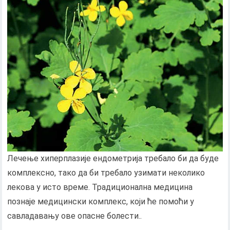
Лечење хиперплазије ендометрија требало би да буде
комплексно, тако да би требало узимати неколико
лекова у исто време. Традиционална медицина
познаје медицински комплекс, који ће помоћи у
савладавању ове опасне болести..