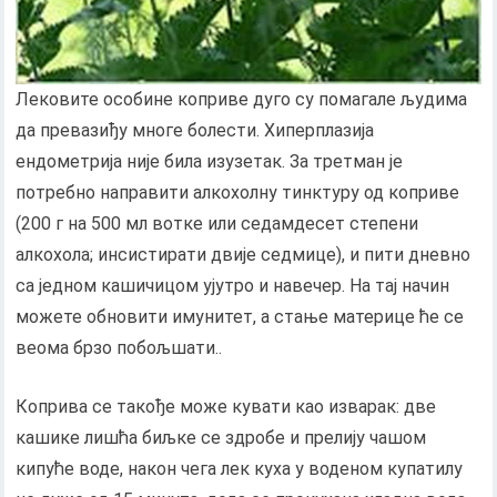
Лековите особине коприве дуго су помагале људима
да превазиђу многе болести. Хиперплазија
ендометрија није била изузетак. За третман је
потребно направити алкохолну тинктуру од коприве
(200 г на 500 мл вотке или седамдесет степени
алкохола; инсистирати двије седмице), и пити дневно
са једном кашичицом ујутро и навечер. На тај начин
можете обновити имунитет, а стање материце ће се
веома брзо побољшати..
Коприва се такође може кувати као изварак: две
кашике лишћа биљке се здробе и прелију чашом
кипуће воде, након чега лек куха у воденом купатилу