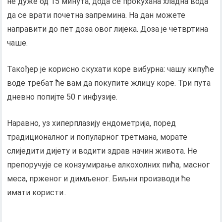
не дуже од 15 минута, дода се прокухана хладна вода
да се врати почетна запремина. На дан можете
направити до пет доза овог лијека. Доза је четвртина
чаше.
Такођер је корисно скухати коре вибурна: чашу кипуће
воде требат ће вам да покупите жлицу коре. Три пута
дневно попијте 50 г инфузије.
Наравно, уз хиперплазију ендометрија, поред
традиционалног и популарног третмана, морате
слиједити дијету и водити здрав начин живота. Не
препоручује се конзумирање алкохолних пића, масног
меса, прженог и димљеног. Биљни производи ће
имати користи..