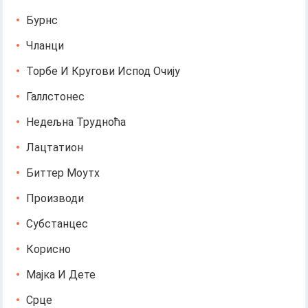
Бурнс
Чланци
Торбе И Кругови Испод Очију
Галлстонес
Недељна Трудноћа
Лацтатион
Биттер Моутх
Производи
Субстанцес
Корисно
Мајка И Дете
Срце