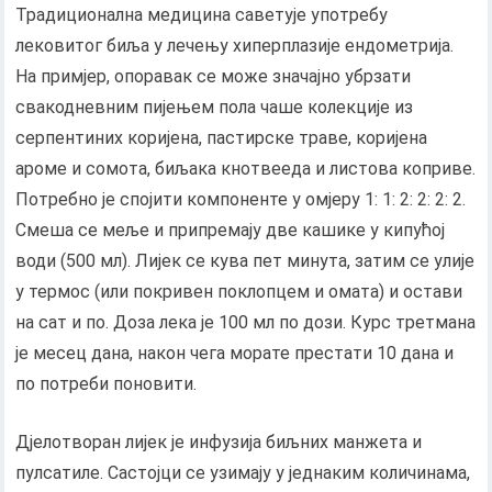
Традиционална медицина саветује употребу
лековитог биља у лечењу хиперплазије ендометрија.
На примјер, опоравак се може значајно убрзати
свакодневним пијењем пола чаше колекције из
серпентиних коријена, пастирске траве, коријена
ароме и сомота, биљака кнотвееда и листова коприве.
Потребно је спојити компоненте у омјеру 1: 1: 2: 2: 2: 2.
Смеша се меље и припремају две кашике у кипућој
води (500 мл). Лијек се кува пет минута, затим се улије
у термос (или покривен поклопцем и омата) и остави
на сат и по. Доза лека је 100 мл по дози. Курс третмана
је месец дана, након чега морате престати 10 дана и
по потреби поновити.
Дјелотворан лијек је инфузија биљних манжета и
пулсатиле. Састојци се узимају у једнаким количинама,