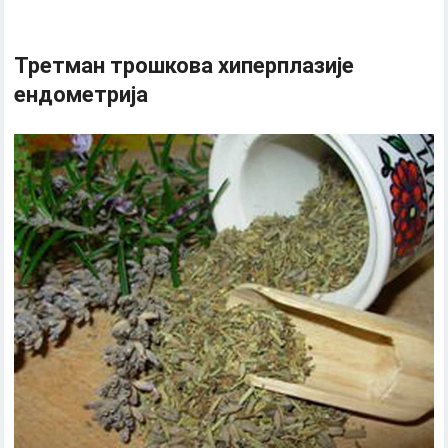
Третман трошкова хиперплазије
ендометрија