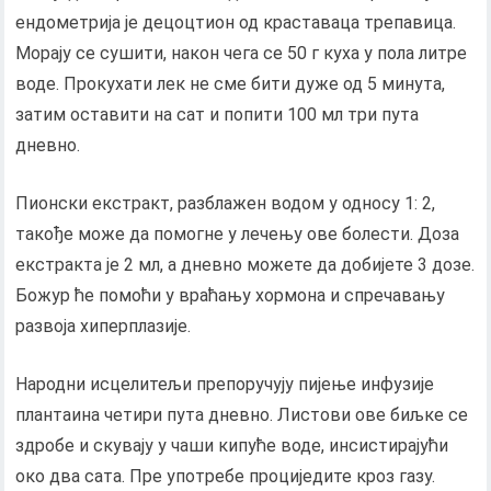
ендометрија је децоцтион од краставаца трепавица.
Морају се сушити, након чега се 50 г куха у пола литре
воде. Прокухати лек не сме бити дуже од 5 минута,
затим оставити на сат и попити 100 мл три пута
дневно.
Пионски екстракт, разблажен водом у односу 1: 2,
такође може да помогне у лечењу ове болести. Доза
екстракта је 2 мл, а дневно можете да добијете 3 дозе.
Божур ће помоћи у враћању хормона и спречавању
развоја хиперплазије.
Народни исцелитељи препоручују пијење инфузије
плантаина четири пута дневно. Листови ове биљке се
здробе и скувају у чаши кипуће воде, инсистирајући
око два сата. Пре употребе проциједите кроз газу.