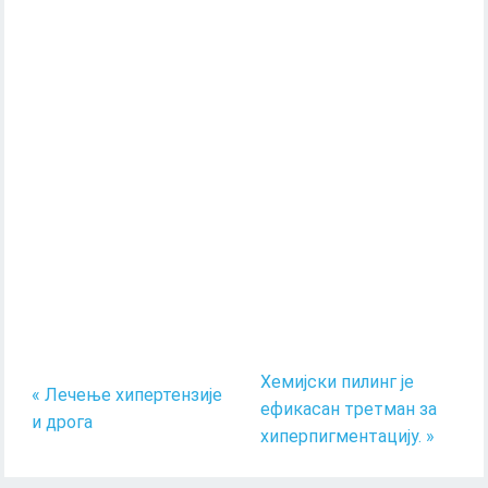
Хемијски пилинг је
« Лечење хипертензије
ефикасан третман за
и дрога
хиперпигментацију. »