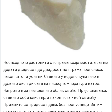
Неопходно је растопити сто грама козје масти, а затим
додати двадесет до двадесет пет грама прополиса,
након што га уситни. Ставите у водено купатило и
држите око три сата на ниској температури ватре.
Напрејте и затим слепите облик свеће. Прије спавања,
ставите себи клистир, а након тога - већ свијећу.
Пријавите се тридесет дана, без пропуснице. Затим
отказати за четрнаест дана, након чега - други курс