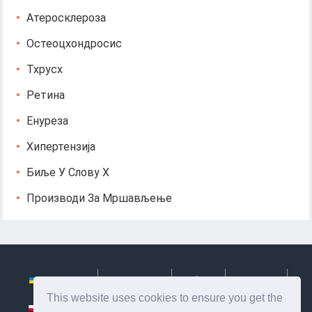
Атеросклероза
Остеоцхондросис
Тхрусх
Ретина
Енуреза
Хипертензија
Биље У Слову Х
Производи За Мршављење
Українська
Български
Česky
Hrvatski
This website uses cookies to ensure you get the
Polski
Slovenský
Slovenščina
Сербиан