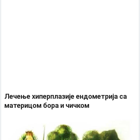
Лечење хиперплазије ендометрија са
материцом бора и чичком