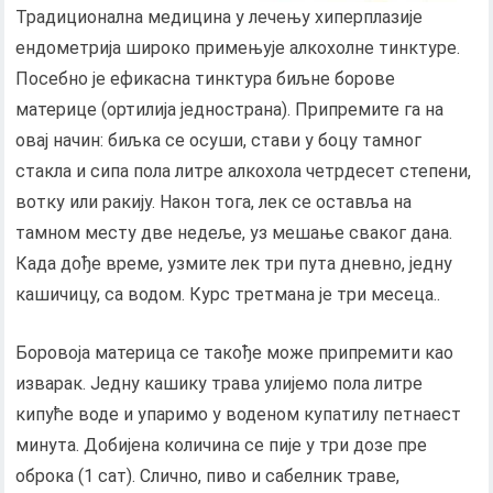
Традиционална медицина у лечењу хиперплазије
ендометрија широко примењује алкохолне тинктуре.
Посебно је ефикасна тинктура биљне борове
материце (ортилија једнострана). Припремите га на
овај начин: биљка се осуши, стави у боцу тамног
стакла и сипа пола литре алкохола четрдесет степени,
вотку или ракију. Након тога, лек се оставља на
тамном месту две недеље, уз мешање сваког дана.
Када дође време, узмите лек три пута дневно, једну
кашичицу, са водом. Курс третмана је три месеца..
Боровоја материца се такође може припремити као
изварак. Једну кашику трава улијемо пола литре
кипуће воде и упаримо у воденом купатилу петнаест
минута. Добијена количина се пије у три дозе пре
оброка (1 сат). Слично, пиво и сабелник траве,