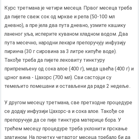
Курс третмана је четири месеца. Првог месеца треба
да пијете свеж сок од мркве и репа (50-100 мл
дневно), а пре јела два пута дневно, узмите кашику
ланеног уља, исперите куваном хладном водом. Два
пута месечно, народни лекари препоручују инфузију
пиринча (30 г сировина за 3 литре кипуће воде).
Такође треба да пијете лековиту тинктуру
припремљену од сока алое (400 г), меда цвећа (400 г) и
црног вина - Цахорс (700 мл). Сви састојци су
темељито помешани и остављени да раде 2 недеље..
У другом месецу третмана, све претходне процедуре
се додају инфузији Цахорс-а и сока алое. Такође се
препоручује да се пије тинктура материце бора. У
трећем месецу процедуре треба уклонити прскање
златином. На почетку четвртог месеца требало би да