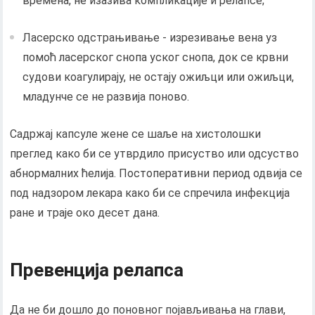
времена, не изазива компликације и релапсе;
Ласерско одстрањивање - изрезивање вена уз
помоћ ласерског снопа уског снопа, док се крвни
судови коагулирају, не остају ожиљци или ожиљци,
младунче се не развија поново.
Садржај капсуле жене се шаље на хистолошки
преглед како би се утврдило присуство или одсуство
абнормалних ћелија. Постоперативни период одвија се
под надзором лекара како би се спречила инфекција
ране и траје око десет дана.
Превенција релапса
Да не би дошло до поновног појављивања на глави,