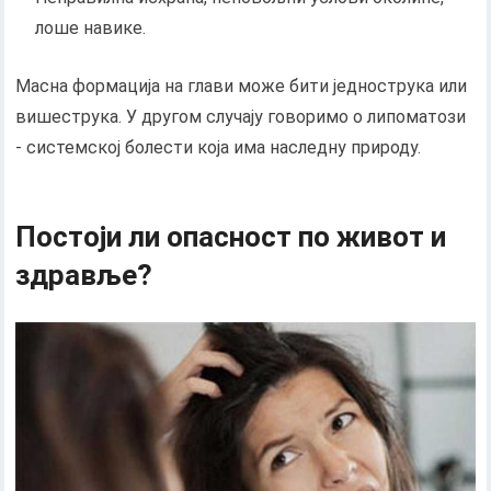
лоше навике.
Масна формација на глави може бити једнострука или
вишеструка. У другом случају говоримо о липоматози
- системској болести која има наследну природу.
Постоји ли опасност по живот и
здравље?