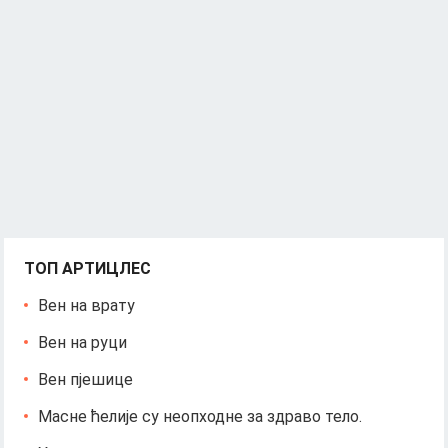
ТОП АРТИЦЛЕС
Вен на врату
Вен на руци
Вен пјешице
Масне ћелије су неопходне за здраво тело.