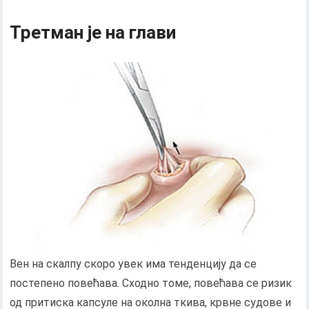
Третман је на глави
Вен на скалпу скоро увек има тенденцију да се
постепено повећава. Сходно томе, повећава се ризик
од притиска капсуле на околна ткива, крвне судове и