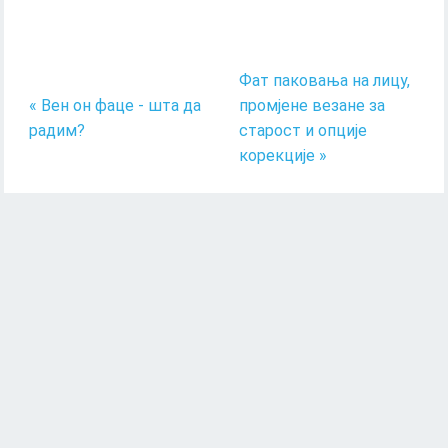
Фат паковања на лицу,
« Вен он фаце - шта да
промјене везане за
радим?
старост и опције
корекције »