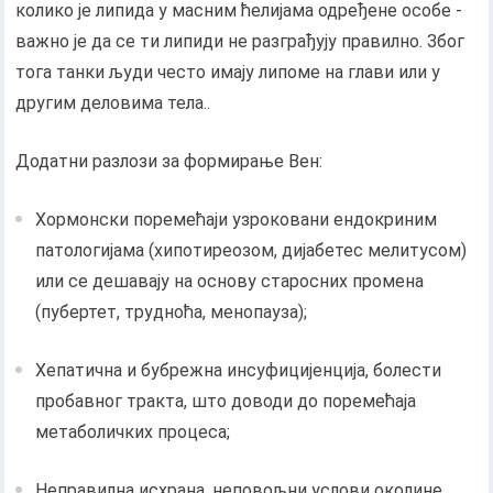
колико је липида у масним ћелијама одређене особе -
важно је да се ти липиди не разграђују правилно. Због
тога танки људи често имају липоме на глави или у
другим деловима тела..
Додатни разлози за формирање Вен:
Хормонски поремећаји узроковани ендокриним
патологијама (хипотиреозом, дијабетес мелитусом)
или се дешавају на основу старосних промена
(пубертет, трудноћа, менопауза);
Хепатична и бубрежна инсуфицијенција, болести
пробавног тракта, што доводи до поремећаја
метаболичких процеса;
Неправилна исхрана, неповољни услови околине,