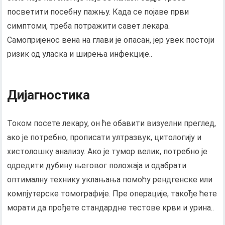
посветити посебну пажњу. Када се појаве први
симптоми, треба потражити савет лекара.
Самопријенос вена на глави је опасан, јер увек постоји
ризик од уласка и ширења инфекције..
Дијагностика
Током посете лекару, он ће обавити визуелни преглед,
ако је потребно, прописати ултразвук, цитологију и
хистолошку анализу. Ако је тумор велик, потребно је
одредити дубину његовог положаја и одабрати
оптималну технику уклањања помоћу рендгенске или
компјутерске томографије. Пре операције, такође ћете
морати да прођете стандардне тестове крви и урина..