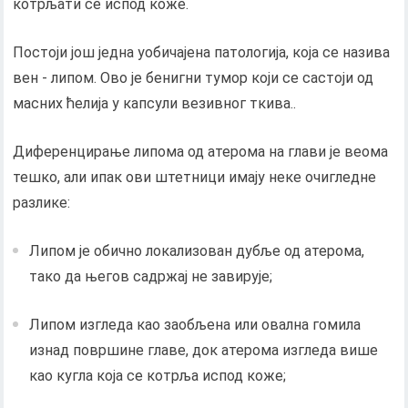
котрљати се испод коже.
Постоји још једна уобичајена патологија, која се назива
вен - липом. Ово је бенигни тумор који се састоји од
масних ћелија у капсули везивног ткива..
Диференцирање липома од атерома на глави је веома
тешко, али ипак ови штетници имају неке очигледне
разлике:
Липом је обично локализован дубље од атерома,
тако да његов садржај не завирује;
Липом изгледа као заобљена или овална гомила
изнад површине главе, док атерома изгледа више
као кугла која се котрља испод коже;