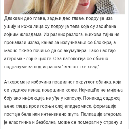
Длакави део главе, задњи део главе, подручје иза
ушију и кожа лица су подручја тела која су засићена
лојним жлездама. Из разних разлога, њихова тајна не
проналази излаз, канал за излучивање се блокира, а
масно ткиво почиње да се акумулира. Тако настаје
атерома - лојне цисте. Ова патологија се обично
подразумева под изразом "вен он тхе хеад".
Атхерома је избочина правилног округлог облика, која
се уздиже изнад површине коже. Најчешће не мијења
боју ако инфекција не уђе у капсулу. Понекад садржај
вена гледа кроз горњи слој епидермиса, формација
постаје бела или интензивно жута. Палпација атерома
је еластична и безболна, може се померати у страну и