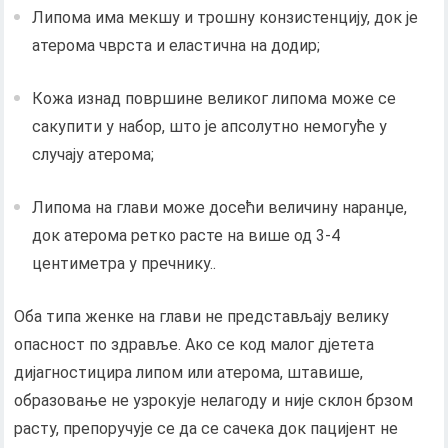
Липома има мекшу и трошну конзистенцију, док је
атерома чврста и еластична на додир;
Кожа изнад површине великог липома може се
сакупити у набор, што је апсолутно немогуће у
случају атерома;
Липома на глави може досећи величину наранџе,
док атерома ретко расте на више од 3-4
центиметра у пречнику..
Оба типа женке на глави не представљају велику
опасност по здравље. Ако се код малог дјетета
дијагностицира липом или атерома, штавише,
образовање не узрокује нелагоду и није склон брзом
расту, препоручује се да се сачека док пацијент не