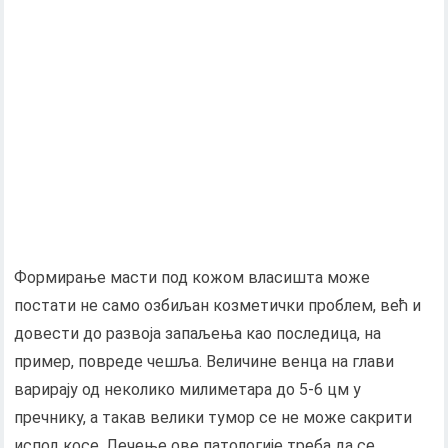
Формирање масти под кожом власишта може
постати не само озбиљан козметички проблем, већ и
довести до развоја запаљења као последица, на
пример, повреде чешља. Величине венца на глави
варирају од неколико милиметара до 5-6 цм у
пречнику, а такав велики тумор се не може сакрити
испод косе. Лечење ове патологије треба да се