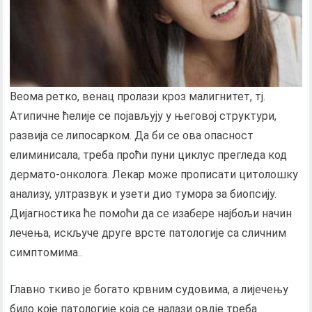
Веома ретко, венац пролази кроз малигнитет, тј.
Атипичне ћелије се појављују у његовој структури,
развија се липосарком. Да би се ова опасност
елиминисала, треба проћи пуни циклус прегледа код
дермато-онколога. Лекар може прописати цитолошку
анализу, ултразвук и узети дио тумора за биопсију.
Дијагностика ће помоћи да се изабере најбољи начин
лечења, искључе друге врсте патологије са сличним
симптомима..
Главно ткиво је богато крвним судовима, а лијечењу
било које патологије која се налази овдје треба