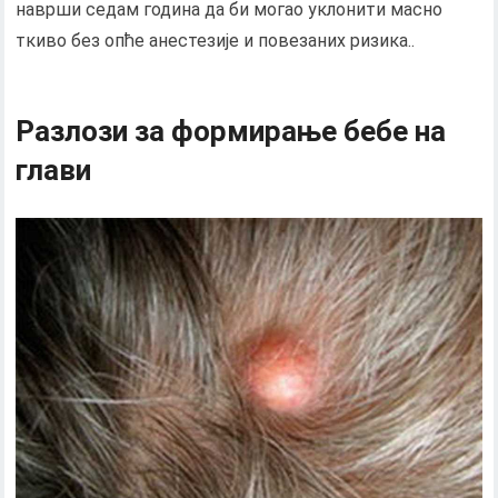
наврши седам година да би могао уклонити масно
ткиво без опће анестезије и повезаних ризика..
Разлози за формирање бебе на
глави