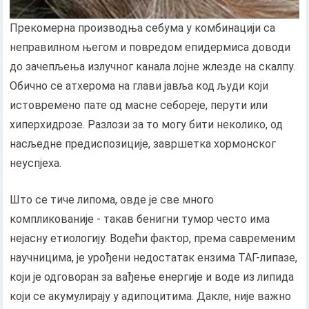
Прекомерна производња себума у ​​комбинацији са
неправилном његом и повредом епидермиса доводи
до зачепљења излучног канала лојне жлезде на скалпу.
Обично се атхерома на глави јавља код људи који
истовремено пате од масне себореје, перути или
хиперхидрозе. Разлози за то могу бити неколико, од
насљедне предиспозиције, завршетка хормонског
неуспјеха.
Што се тиче липома, овде је све много
компликованије - такав бенигни тумор често има
нејасну етиологију. Водећи фактор, према савременим
научницима, је урођени недостатак ензима ТАГ-липазе,
који је одговоран за вађење енергије и воде из липида
који се акумулирају у адипоцитима. Дакле, није важно