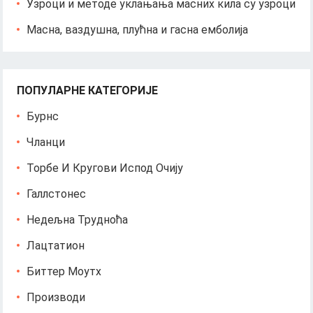
Узроци и методе уклањања масних кила су узроци
Масна, ваздушна, плућна и гасна емболија
ПОПУЛАРНЕ КАТЕГОРИЈЕ
Бурнс
Чланци
Торбе И Кругови Испод Очију
Галлстонес
Недељна Трудноћа
Лацтатион
Биттер Моутх
Производи