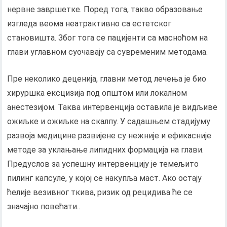
нервне завршетке. Поред тога, такво образовање
изгледа веома неатрактивно са естетског
становишта. Због тога се пацијенти са масноћом на
глави углавном суочавају са сувременим методама.
Пре неколико деценија, главни метод лечења је био
хируршка ексцизија под општом или локалном
анестезијом. Таква интервенција оставила је видљиве
ожиљке и ожиљке на скалпу. У садашњем стадијуму
развоја медицине развијене су нежније и ефикасније
методе за уклањање липидних формација на глави.
Предуслов за успешну интервенцију је темељито
пилинг капсуле, у којој се накупља маст. Ако остају
ћелије везивног ткива, ризик од рецидива ће се
значајно повећати..