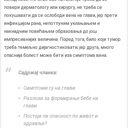
повери дерматологу или хирургу, не треба се
покушавати да се ослободи вена на глави, јер прети
инфекцијом рана, непотпуним уклањањем и
накнадним повећањем образовања до још
импресивнијих величина. Поред тога, било који тумор
треба темељно дијагностиковати, јер друга, много
опаснија болест може бити иза симптома вена.
Садржај чланка:
Симптоми су на глави
Разлози за формирање бебе на
глави
Постоји ли опасност по живот и
здравље?