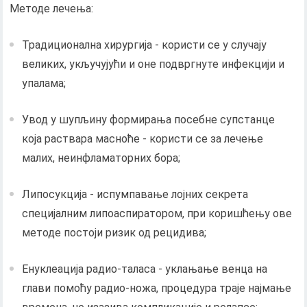
Методе лечења:
Традиционална хирургија - користи се у случају
великих, укључујући и оне подвргнуте инфекцији и
упалама;
Увод у шупљину формирања посебне супстанце
која раствара масноће - користи се за лечење
малих, неинфламаторних бора;
Липосукција - испумпавање лојних секрета
специјалним липоаспиратором, при коришћењу ове
методе постоји ризик од рецидива;
Енуклеација радио-таласа - уклањање венца на
глави помоћу радио-ножа, процедура траје најмање