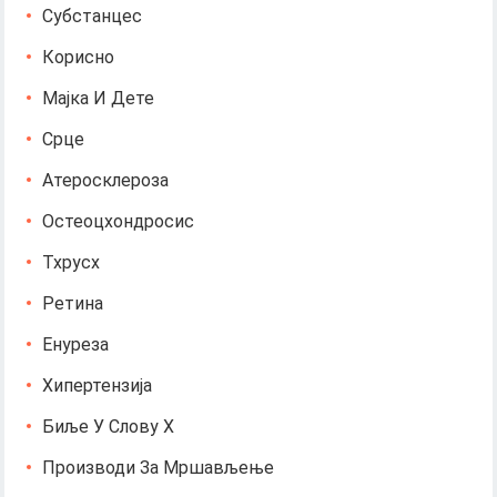
Субстанцес
Корисно
Мајка И Дете
Срце
Атеросклероза
Остеоцхондросис
Тхрусх
Ретина
Енуреза
Хипертензија
Биље У Слову Х
Производи За Мршављење