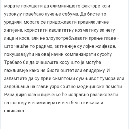
морате покушати да елиминишете факторе који
узрокују повећано лучење себума. Да бисте то
урадили, морате се придржавати правила личне
хигијене, користити квалитетну козметику за негу
лица и косе, али не злоупотребљавати прање главе -
што чешће то радимо, активније су лојне жлијезде,
покушавајући на овај начин компензирати сухоћу.
Требало би да очешљате косу што је могуће
пажљивије како не бисте оштетили епидерму. И
запамтите да су први симптоми сумњивог тумора или
задебљања на глави узрок хитне медицинске помоћи.
Рана дијагноза и лијечење ће исправно разликовати
патологију и елиминирати вен без ожиљака и
ожиљака..