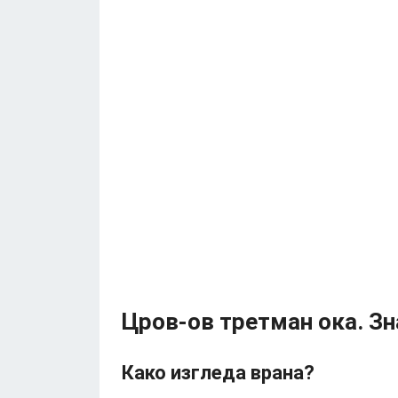
Цров-ов третман ока. З
Како изгледа врана?