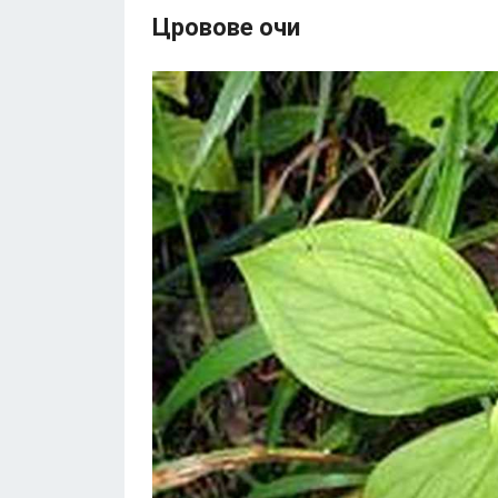
Цровове очи