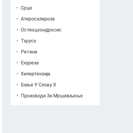
Срце
Атеросклероза
Остеоцхондросис
Тхрусх
Ретина
Енуреза
Хипертензија
Биље У Слову Х
Производи За Мршављење