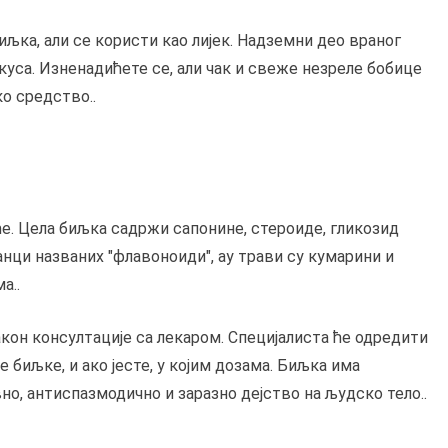
иљка, али се користи као лијек. Надземни део враног
куса. Изненадићете се, али чак и свеже незреле бобице
ко средство..
е. Цела биљка садржи сапонине, стероиде, гликозид
анци названих "флавоноиди", ау трави су кумарини и
а..
кон консултације са лекаром. Специјалиста ће одредити
е биљке, и ако јесте, у којим дозама. Биљка има
о, антиспазмодично и заразно дејство на људско тело..