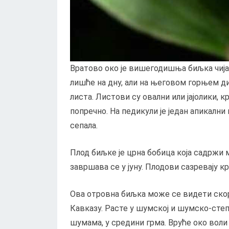
Вратово око је вишегодишња биљка чија 
лишће на дну, али на његовом горњем ди
листа. Листови су овални или јајолики, 
попречно. На педикули је један апикални 
сепала.
Плод биљке је црна бобица која садржи 
завршава се у јуну. Плодови сазревају кр
Ова отровна биљка може се видети скор
Кавказу. Расте у шумској и шумско-степ
шумама, у средини грма. Вруће око вол