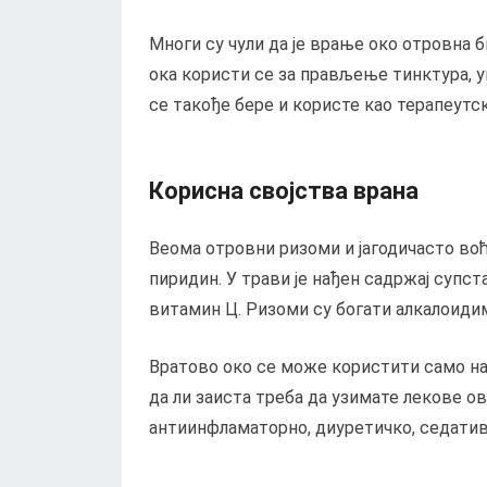
Многи су чули да је врање око отровна б
ока користи се за прављење тинктура, у
се такође бере и користе као терапеутс
Корисна својства врана
Веома отровни ризоми и јагодичасто воћ
пиридин. У трави је нађен садржај супст
витамин Ц. Ризоми су богати алкалоидим
Вратово око се може користити само на
да ли заиста треба да узимате лекове ов
антиинфламаторно, диуретичко, седативн