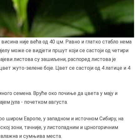
висина није већа од 40 цм. Равно и глатко стабло нема
јелу може се видјети пршут који се састоји од четири
крајеви листова су зашиљени, распоред листова је
цвет жуто-зелене боје. Цвет се састоји од 4 латице и 4
много семена. Вруће око почиње да цвета у мају и
ајем јула - почетком августа.
о широм Европе, у западном и источном Сибиру, на
ској зони, тачније, у листопадним и црногоричним
и влажна и сумњива места.