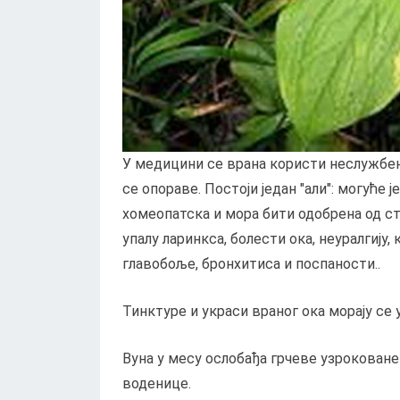
У медицини се врана користи неслужбено
се опораве. Постоји један "али": могуће 
хомеопатска и мора бити одобрена од ст
упалу ларинкса, болести ока, неуралгију
главобоље, бронхитиса и поспаности..
Тинктуре и украси враног ока морају се 
Вуна у месу ослобађа грчеве узрокован
воденице.