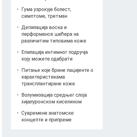
Гума узрокује болест,
симптоме, третман
Депилација воска и
перформансе шећера на
различитим типовима коже
Епилација интимног подручја
коју можете одабрати
Питање које брине пацијенте о
карактеристикама
трансплантиране коже.
Волумизација средњег слоја
хијалуронском киселином
Сувремене анатомске
концепте и припреме