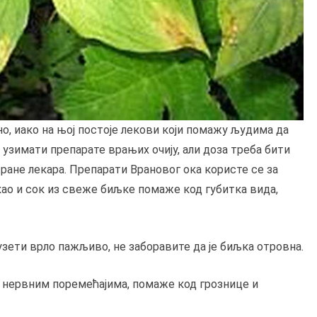
, иако на њој постоје лекови који помажу људима да
је узимати препарате врањих очију, али доза треба бити
ране лекара. Препарати Врановог ока користе се за
, као и сок из свеже биљке помаже код губитка вида,
узети врло пажљиво, не заборавите да је биљка отровна.
е нервним поремећајима, помаже код грознице и