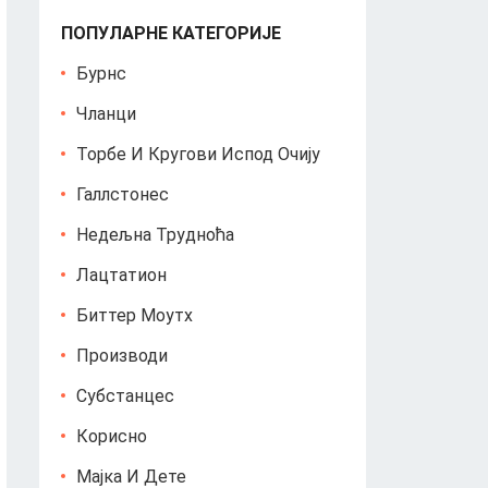
ПОПУЛАРНЕ КАТЕГОРИЈЕ
Бурнс
Чланци
Торбе И Кругови Испод Очију
Галлстонес
Недељна Трудноћа
Лацтатион
Биттер Моутх
Производи
Субстанцес
Корисно
Мајка И Дете