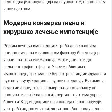
неопходна је консултација са неурологом, сексологом
и психијатром..
Модерно конзервативно и
хируршко лечење импотенције
Режим лечења импотенције треба да се заснива
првенствено на етиолошком фактору болести, јер
управо његова елиминација може довести до
жељеног трајног ефекта. У свим облицима
импотенције, третман се бира строго индивидуално и
нужно укључује рационалну психотерапију. Витамини,
седативи, средства за смирење и тоник могу се
прописати ако је патологија нервног система узрок
болести. Код ендокриних патологија се препоручује
употреба андрогених лијекова, посебно продуженог