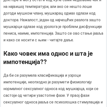
на највишој температури, али ако се нешто лоше
догоди мушком члану, мушкарац одмах одлази код
доктора. Нажалост, један од најчешћих разлога зашто
мушкарци одлазе код уролога је проблем дисфункције
пениса, наиме, импотенција. Зашто се ово стање јавља
и како се носити с њим - читајте даље.
Како човек има однос и шта је
импотенција??
Да би се разумела класификација и узроци
импотенције, неопходно је разумети физиологију
нормалног сексуалног односа код мушкарца, који се
састоји од четири узастопне фазе. У првој фази
сексуалног односа јавља се психолошка стимулација и