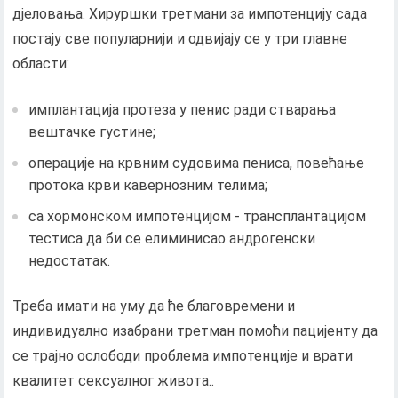
дјеловања. Хируршки третмани за импотенцију сада
постају све популарнији и одвијају се у три главне
области:
имплантација протеза у пенис ради стварања
вештачке густине;
операције на крвним судовима пениса, повећање
протока крви кавернозним телима;
са хормонском импотенцијом - трансплантацијом
тестиса да би се елиминисао андрогенски
недостатак.
Треба имати на уму да ће благовремени и
индивидуално изабрани третман помоћи пацијенту да
се трајно ослободи проблема импотенције и врати
квалитет сексуалног живота..