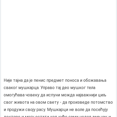
Није тајна да је пенис предмет поноса и обожавања
сваког мушкарца. Управо тај део мушког тела
омогућава човеку да испуни можда најважнији циљ
свог живота на овом свету - да произведе потомство
и продужи своју расу. Мушкарци не воле да посећују
докторе и могу остати код куће сами недељама чак и