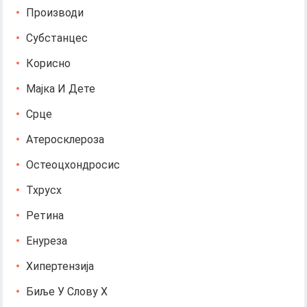
Производи
Субстанцес
Корисно
Мајка И Дете
Срце
Атеросклероза
Остеоцхондросис
Тхрусх
Ретина
Енуреза
Хипертензија
Биље У Слову Х