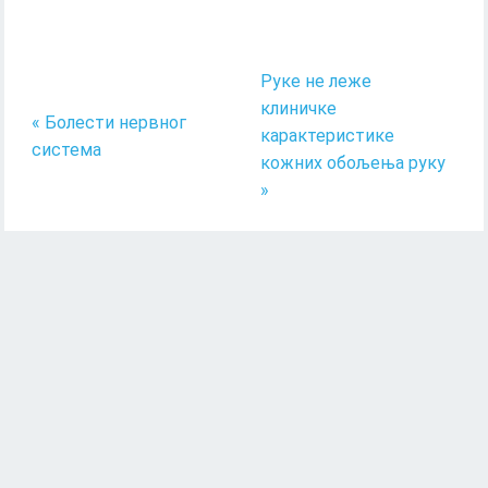
Руке не леже
клиничке
« Болести нервног
карактеристике
система
кожних обољења руку
»