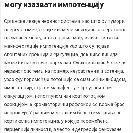
могу изазвати импотенцију
Органске лезије нервног система, као што су тумори,
повреде главе, лезије кичмене мождине, склеротичне
промене у мозгу, и тако даље, могу изазвати такве
манифестације импотенције као што су појава
спонтаних ерекција и ејакулација, док ниво либида
може бити потпуно нормалан. Функционалне болести
нервног система, на пример, неурастенија и астенија,
узрокују поремећаје потенције са смањеним либидом,
импотенцију, која се манифестује преурањеном
ејакулацијом, непотпуном или краткотрајном
ерекцијом, а кремастерични рефлекси се веома брзо
исцрпљују. У разним менталним болестима јавља се
кортикална импотенција, у којој је поремећена
перцепција личности, а често и депресија сексуалне