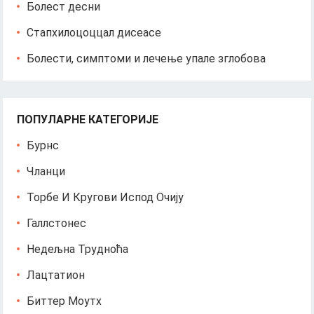
Болест десни
Стапхилоцоццал дисеасе
Болести, симптоми и лечење упале зглобова
ПОПУЛАРНЕ КАТЕГОРИЈЕ
Бурнс
Чланци
Торбе И Кругови Испод Очију
Галлстонес
Недељна Трудноћа
Лацтатион
Биттер Моутх