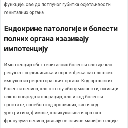
функције, све до потпуног губитка осјетљивости
гениталних органа..
Ендокрине патологије и болести
полних органа изазивају
импотенцију
Импотенција због гениталних болести настаје као
резултат појављивања и спровођења патолошких
импулса из рецептора ових органа. Код органских
болести пениса, као што су абнормалности, ожиљци
након повреда и операција, као и код болести
простате, посебно код хроничних, као и код
уретритиса, фимозе, коликулитиса и кратког
френулума пениса, јављају се сличне манифестације