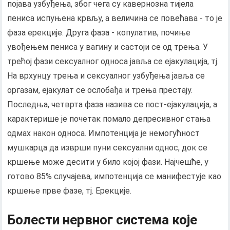
појава узбуђења, због чега су кавернозна тијела
пениса испуњена крвљу, а величина се повећава - то је
фаза ерекције. Друга фаза - копулатив, почиње
увођењем пениса у вагину и састоји се од трења. У
трећој фази сексуалног односа јавља се ејакулација, тј.
На врхунцу трења и сексуалног узбуђења јавља се
оргазам, ејакулат се ослобађа и трења престају.
Последња, четврта фаза назива се пост-ејакулација, а
карактерише је почетак помало депресивног стања
одмах након односа. Импотенција је немогућност
мушкарца да изврши пуни сексуални однос, док се
кршење може десити у било којој фази. Најчешће, у
готово 85% случајева, импотенција се манифестује као
кршење прве фазе, тј. Ерекције.
Болести нервног система које