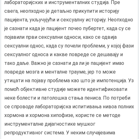
лабораторијских и инструменталних студија. Пре
свега, неопходно је детаљно прикупити историју
пацијента, укључујући и сексуалну историју. Неопходно
је сазнати када је пацијент почео пубертет, када су се
појавили први сексуални односи, како се одвија
сексуални однос, када су почели проблеми, у којој фази
сексуалног односа и какве повреде се дешавају и
тако даље. Важно је сазнати да ли је пацијент имао
повреде мозга и менталне трауме, јер то може
утицати на појаву проблема као што је импотенција. Уз
помоћ објективне студије можете идентификовати
неке болести и патолошка стања пениса. По потреби
се спроводе лабораторијска испитивања нивоа полних
хормона и хормона хипофизе, користе се методе
инструменталне дијагностике мушког
репродуктивног система. У неким случајевима