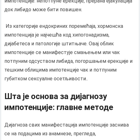
импотенције: непотпуне ерекције, прерана ејакулација
док либидо може бити повишен.
Из категорије ендокриних поремећаја, хормонска
импотенција је најчешћа код хипогонадизма,
дијабетеса и патологије штитњаче. Овај облик
импотенције се манифестује смањењем или чак
потпуним одсуством либида, погоршањем ерекције и
тешким облицима импотенције чак и потпуним
губитком сексуалне осетљивости..
Шта је основа за дијагнозу
импотенције: главне методе
Дијагноза свих манифестација импотенције заснива
се на подацима из анамнезе, прегледа,