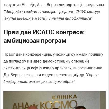
хирург из Белгије, Алек Верпаеле, одржао је предавање
"Мицрофат графтинг, нанофат графтинг, СНИФ метода
(акутна ињекција масти): 3 начина липофиллинга"
Први дан ИСАПС конгреса:
амбициозан програм
Првог дана конференције, учесници су имали прилику
да погледају и видео демонстрацију операције
лифтинга лица коју је извео др Фогли, липофлинг лица
Др. Верпаелеа, као и видео презентацију др.
"Горња
блефаропластика са фиксацијом обрва"
.