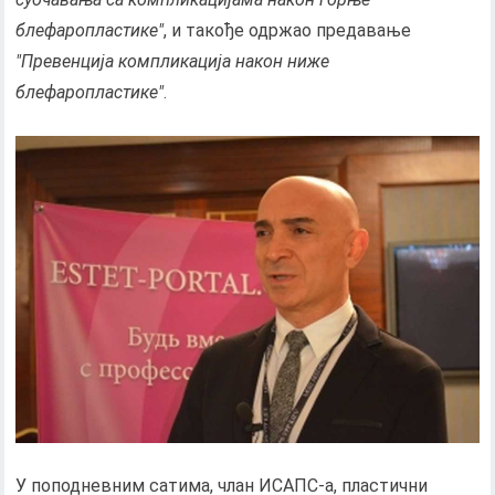
блефаропластике"
, и такође одржао предавање
"Превенција компликација након ниже
блефаропластике"
.
У поподневним сатима, члан ИСАПС-а, пластични