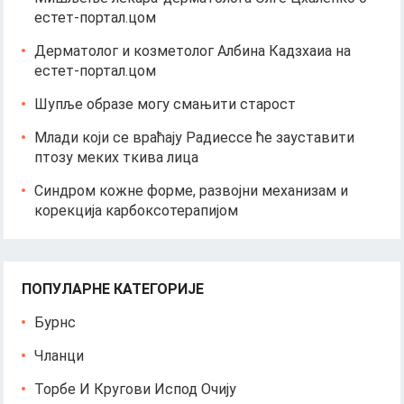
естет-портал.цом
Дерматолог и козметолог Албина Кадзхаиа на
естет-портал.цом
Шупље образе могу смањити старост
Млади који се враћају Радиессе ће зауставити
птозу меких ткива лица
Синдром кожне форме, развојни механизам и
корекција карбоксотерапијом
ПОПУЛАРНЕ КАТЕГОРИЈЕ
Бурнс
Чланци
Торбе И Кругови Испод Очију