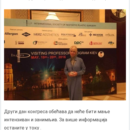
Други дан конгреса обећава да неће бити мање
интензиван и занимљив. За више информација
останите у току .