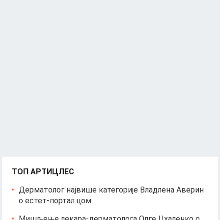
ТОП АРТИЦЛЕС
Дерматолог највише категорије Владлена Аверин
о естет-портал.цом
Мишљење лекара-дерматолога Олге Цхаленко о