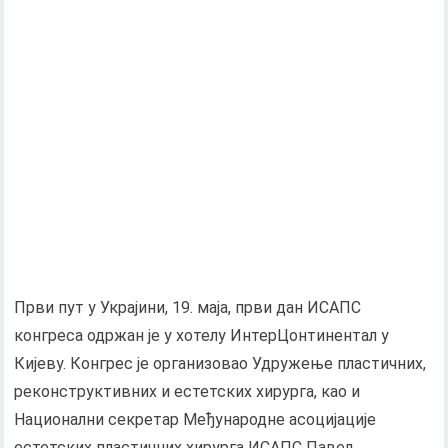
Први пут у Украјини, 19. маја, први дан ИСАПС
конгреса одржан је у хотелу ИнтерЦонтинентал у
Кијеву. Конгрес је организовао Удружење пластичних,
реконструктивних и естетских хирурга, као и
Национални секретар Међународне асоцијације
естетских пластичних хирурга ИСАПС Павел