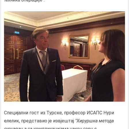
Специјални гост из Турске, професор ИСАПС Нури
елелик, представио је извјештај
"Хируршка метода
суочавања са компликацијама након горње