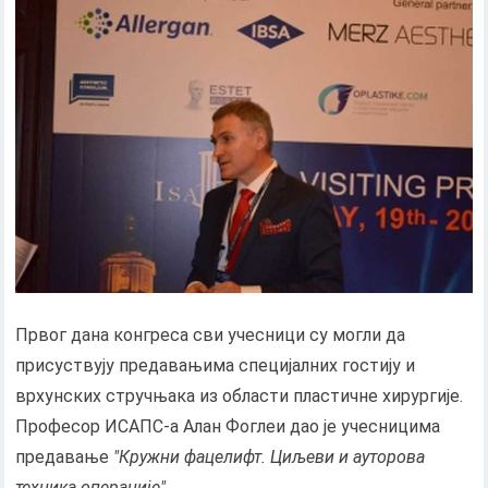
Првог дана конгреса сви учесници су могли да
присуствују предавањима специјалних гостију и
врхунских стручњака из области пластичне хирургије.
Професор ИСАПС-а Алан Фоглеи дао је учесницима
предавање
"Кружни фацелифт. Циљеви и ауторова
техника операције".