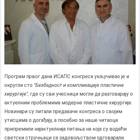
Програм првог дана ИСАПС конгреса укључивао је и
округли сто
"Безбедност и компликације пластичне
хирургије",
где су сви учесници могли да разговарају о
актуелним проблемима модерне пластичне хирургије.
Новинари су питали предаваче конгреса о својим
утисцима о догађају, а посебно за наше читаоце
припремили најактуелнија питања на која су водећи
светски стручњаци са задовољством одговарали.