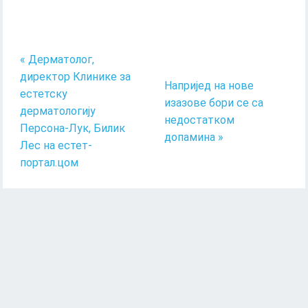
« Дерматолог,
директор Клинике за
Напријед на нове
естетску
изазове бори се са
дерматологију
недостатком
Персона-Лук, Билик
допамина »
Лес на естет-
портал.цом