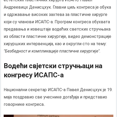
Андреевицх Денисцхук. Главни циљ конгреса је обука
и одржавање високих захтева за пластичне хирурге
који су чланови ИСАПС-а. Програм конгреса обухвата
предавања и извештаје водећих светских стручњака
из области пластичне хирургије, видео демонстрације
хируршких интервенција, као и округли сто на тему:
"Безбедност и компликације пластичне хирургије".
Водећи свјетски стручњаци на
конгресу ИСАПС-а
Национални секретар ИСАПС-а Павел Денисцхук је 19.
маја поздравио све учеснике догађаја и представио
говорнике конгреса..