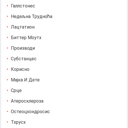
Галлстонес
Недељна Трудноћа
Лацтатион
Биттер Моутх
Производи
Субстанцес
Корисно
Мајка И Дете
Срце
Атеросклероза
Остеоцхондросис
Тхрусх