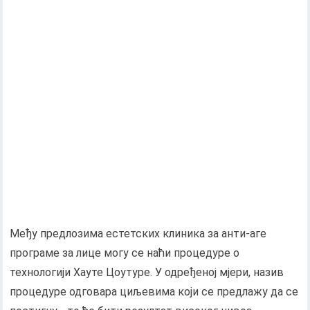
Међу предлозима естетских клиника за анти-аге
програме за лице могу се наћи процедуре о
технологији Хауте Цоутуре. У одређеној мјери, назив
процедуре одговара циљевима који се предлажу да се