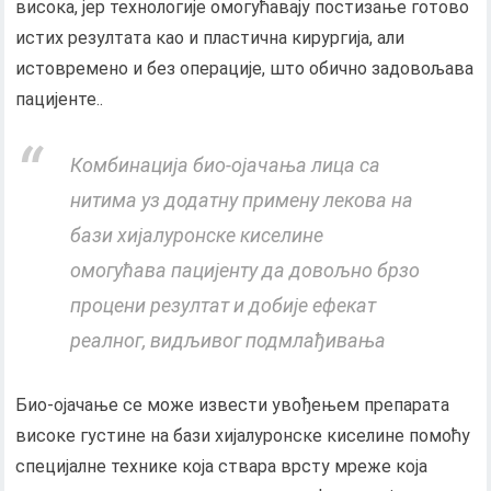
висока, јер технологије омогућавају постизање готово
истих резултата као и пластична кирургија, али
истовремено и без операције, што обично задовољава
пацијенте..
Комбинација био-ојачања лица са
нитима уз додатну примену лекова на
бази хијалуронске киселине
омогућава пацијенту да довољно брзо
процени резултат и добије ефекат
реалног, видљивог подмлађивања
Био-ојачање се може извести увођењем препарата
високе густине на бази хијалуронске киселине помоћу
специјалне технике која ствара врсту мреже која