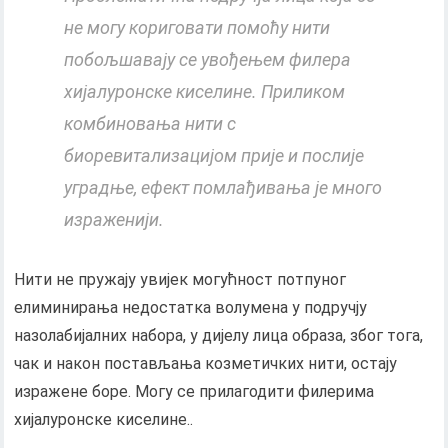
не могу кориговати помоћу нити
побољшавају се увођењем филера
хијалуронске киселине. Приликом
комбиновања нити с
биоревитализацијом прије и послије
уградње, ефект помлађивања је много
израженији.
Нити не пружају увијек могућност потпуног
елиминирања недостатка волумена у подручју
назолабијалних набора, у дијелу лица образа, због тога,
чак и након постављања козметичких нити, остају
изражене боре. Могу се прилагодити филерима
хијалуронске киселине..