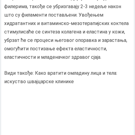
филерима, такође се убризгавају 2-3 недеље након
што су филаменти постављени. Увођењем
хидратантних и витаминско-мезотерапијских коктела
стимулисаће се синтеза колагена и еластина у кожи,
убрзат ће се процеси његовог опоравка и зарастања,
омогућити постизање ефекта еластичности,
еластичности и младеначког здравог сјаја.
Види такође: Како вратити омладину лица и тела:
искуство швајцарске клинике