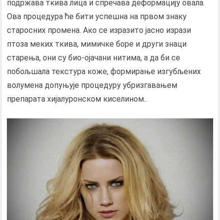
подржава ткива лица и спречава деформацију овала.
Ова процедура ће бити успешна на првом знаку
старосних промена. Ако се изразито јасно изрази
птоза меких ткива, мимичке боре и други знаци
старења, они су био-ојачани нитима, а да би се
побољшала текстура коже, формирање изгубљених
волумена допуњује процедуру убризгавањем
препарата хијалуронском киселином..