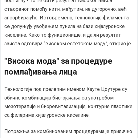
постигну - то ће бити резултат високог нивоа
створеног помоћу нити, међутим, не дугорочно, већ
апсорбирајуће. Истовремено, технологије филамента
се допуњују увођењем пунила на бази хијалуронске
киселине. Како то функционише, и да ли резултат
заиста одговара “високом естетском моду”, открио је .
"Висока мода" за процедуре
помлађивања лица
Технологије под прелепим именом Хауте Цоутуре су
обично комбинација био-ојачања са употребом
мезотерапије и биоревитализације, контурне пластике
са филерима хијалуронске киселине.
Потражња за комбинованим процедурама је прилично