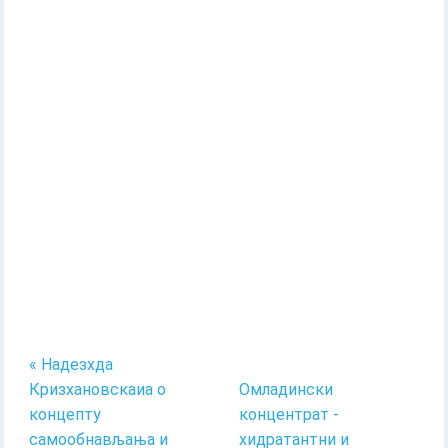
« Надезхда
Кризхановскаиа о
Омладински
концепту
концентрат -
самообнављања и
хидратантни и