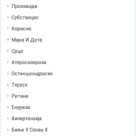
Производи
Субстанцес
Корисно
Мајка И Дете
Срце
Атеросклероза
Остеоцхондросис
Тхрусх
Ретина
Енуреза
Хипертензија
Биље У Слову Х