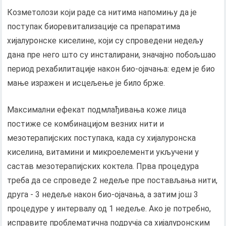
Козметолози који раде са нитима напомињу да је
поступак биоревитализације са препаратима
хијалуронске киселине, који су спроведени недељу
дана пре него што су инсталирани, значајно побољшао
период рехабилитације након био-ојачања: едем је био
мање изражен и исцељење је било брже.
Максимални ефекат подмлађивања коже лица
постиже се комбинацијом везних нити и
мезотерапијских поступака, када су хијалуронска
киселина, витамини и микроелементи укључени у
састав мезотерапијских коктела. Прва процедура
треба да се спроведе 2 недеље пре постављања нити,
друга - 3 недеље након био-ојачања, а затим још 3
процедуре у интервалу од 1 недеље. Ако је потребно,
исправите проблематична подручја са хијалуронским