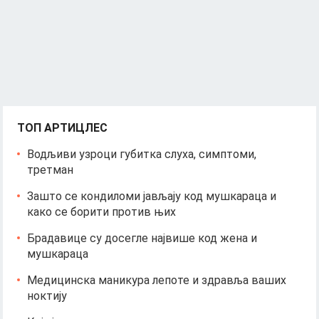
ТОП АРТИЦЛЕС
Водљиви узроци губитка слуха, симптоми,
третман
Зашто се кондиломи јављају код мушкараца и
како се борити против њих
Брадавице су досегле највише код жена и
мушкараца
Медицинска маникура лепоте и здравља ваших
ноктију