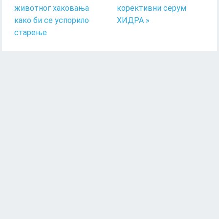
животног хаковања
корективни серум
како би се успорило
ХИДРА »
старење