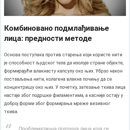
Комбиновано подмлађивање
лица: предности методе
Основа поступака против старења који користе нити
је способност људског тела да изолује стране објекте,
формирајући влакнасту капсулу око њих. Убрзо након
постављања нити, колагена влакна почињу да се
концентришу око њих. У почетку, затезање ткива лица
настаје због подршке филаментима, а касније остају у
доброј форми због формирања мреже везивног
ткива..
Проблематична подручја лица која се