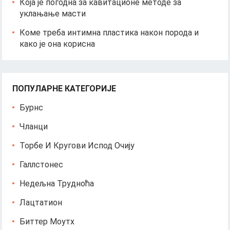
Која је погодна за кавитационе методе за
уклањање масти
Коме треба интимна пластика након порода и
како је она корисна
ПОПУЛАРНЕ КАТЕГОРИЈЕ
Бурнс
Чланци
Торбе И Кругови Испод Очију
Галлстонес
Недељна Трудноћа
Лацтатион
Биттер Моутх