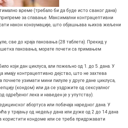
имално време (требало би да буде исто сваког дана)
е припреме за спавање. Максимални контрацептивни
5 сати након конзумације, што објашњава њихов жељени
ле, све до краја паковања (28 таблета). Прекид у
вршетка паковања, морате почети са примањем
ло који дан циклуса, али пожељно од 1. до 5. дана. У
 да имају контрацептивно дејство, што не захтева
 почнете узимати мини пилуле у друге дане циклуса,
епцију (кондом) или да се уздржите од сексуалног
од одређеног лека и наведен је у упутству).
дицинског абортуса или побачаја наредног дана. У
а у трајању од недељу дана или дуже од 2 до 14 дана
а користити кондоме или се треба придржавати