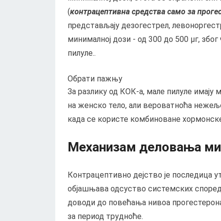
(
контрацептивна средства само за проге
представљају дезогестрел, левоноргест
минималној дози - од 300 до 500 µг, збо
пилуле..
Обрати пажњу
За разлику од КОК-а, мале пилуле имају
на женско тело, али вероватноћа нежељ
када се користе комбиноване хормонске
Механизам деловања ми
Контрацептивно дејство је последица у
објашњава одсуство системских споредн
доводи до повећања нивоа прогестерона 
за период трудноће.