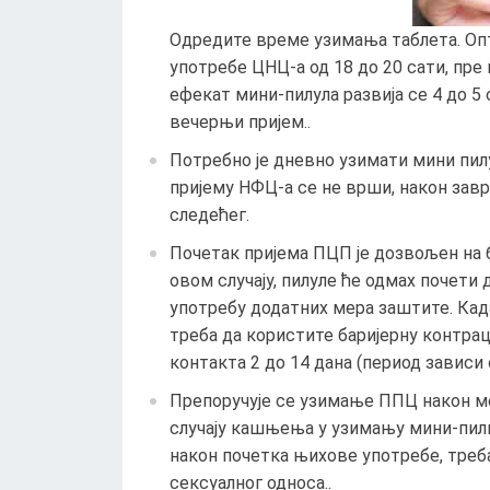
Одредите време узимања таблета. Опт
употребе ЦНЦ-а од 18 до 20 сати, пр
ефекат мини-пилула развија се 4 до 
вечерњи пријем..
Потребно је дневно узимати мини пилу
пријему НФЦ-а се не врши, након за
следећег.
Почетак пријема ПЦП је дозвољен на би
овом случају, пилуле ће одмах почети
употребу додатних мера заштите. Када
треба да користите баријерну контрац
контакта 2 до 14 дана (период зависи 
Препоручује се узимање ППЦ након ме
случају кашњења у узимању мини-пилић
након почетка њихове употребе, треб
сексуалног односа..