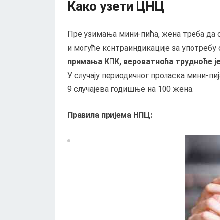
Како узети ЦНЦ
Пре узимања мини-пића, жена треба да с
и могуће контраиндикације за употребу 
примања КПК, вероватноћа трудноће је 
У случају периодичног проласка мини-пи
9 случајева годишње на 100 жена.
Правила пријема НПЦ: