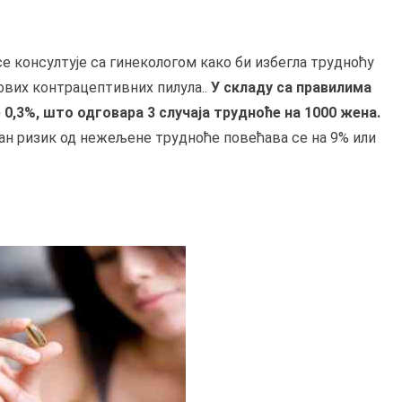
е консултује са гинекологом како би избегла трудноћу
ових контрацептивних пилула..
У складу са правилима
0,3%, што одговара 3 случаја трудноће на 1000 жена.
јан ризик од нежељене трудноће повећава се на 9% или