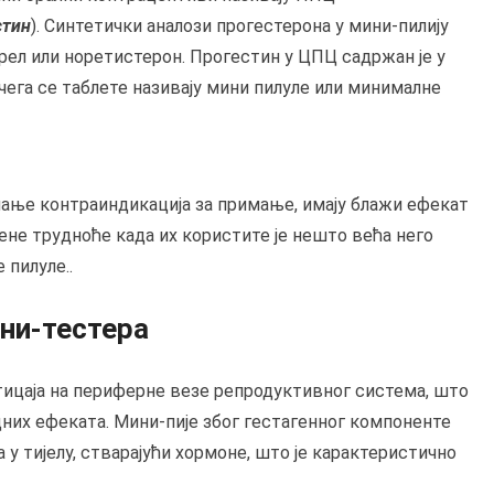
стин
). Синтетички аналози прогестерона у мини-пилију
рел или норетистерон. Прогестин у ЦПЦ садржан је у
г чега се таблете називају мини пилуле или минималне
 мање контраиндикација за примање, имају блажи ефекат
ене трудноће када их користите је нешто већа него
 пилуле..
ни-тестера
тицаја на периферне везе репродуктивног система, што
их ефеката. Мини-пије због гестагенног компоненте
у тијелу, стварајући хормоне, што је карактеристично