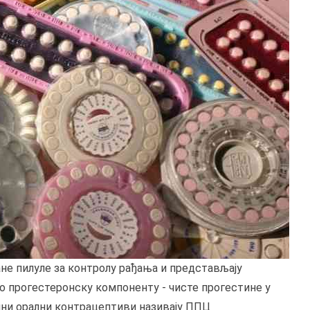
е пилуле за контролу рађања и представљају
о прогестеронску компоненту - чисте прогестине у
ични орални контрацептиви називају ППЦ