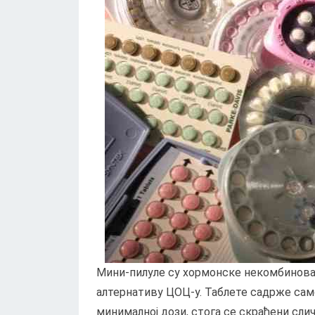
Мини-пилуле су хормонске некомбинован
алтернативу ЦОЦ-у. Таблете садрже сам
минималној дози, стога се скраћени сл