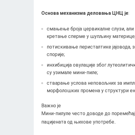
Основа механизма деловања ЦНЦ је
:
смањење броја цервикалне слузи, ал
кретање сперме у шупљину материце
потискивање перисталтике јајовода, з
спорије;
инхибиција овулације због лутеолитич
су узимале мини-пиле;
стварање услова неповољних за имплан
морфолошких промена у структури ен
Важно је
Мини-пилуле често доводе до поремећаја
пацијената од њихове употребе..