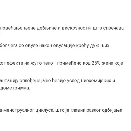
и повећање њене дебљине и вискозности, што спречава
;
бог чега се овуле након овулације крећу дуж њих
ког ефекта на жуто тело - примећено код 25% жена које
тацију оплођене јајне ћелије услед биохемијских и
дометријума.
 менструалног циклуса, што је главни разлог одбијања