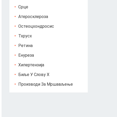
Срце
Атеросклероза
Остеоцхондросис
Тхрусх
Ретина
Енуреза
Хипертензија
Биље У Слову Х
Производи За Мршављење