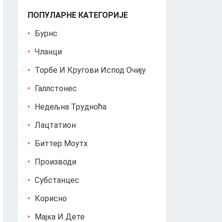
ПОПУЛАРНЕ КАТЕГОРИЈЕ
Бурнс
Чланци
Торбе И Кругови Испод Очију
Галлстонес
Недељна Трудноћа
Лацтатион
Биттер Моутх
Производи
Субстанцес
Корисно
Мајка И Дете