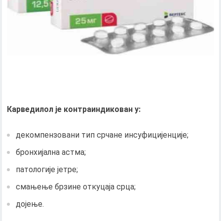
Карведилол је контраиндикован у:
декомпензовани тип срчане инсуфицијенције;
бронхијална астма;
патологије јетре;
смањење брзине откуцаја срца;
дојење.