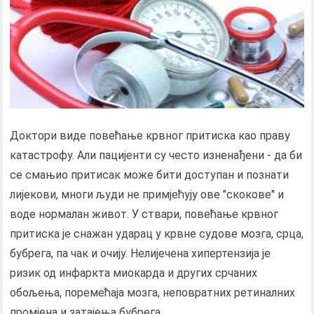
Доктори виде повећање крвног притиска као праву
катастрофу. Али пацијенти су често изненађени - да би
се смањио притисак може бити доступан и познати
лијекови, многи људи не примјећују ове "скокове" и
воде нормалан живот. У ствари, повећање крвног
притиска је снажан ударац у крвне судове мозга, срца,
бубрега, па чак и очију. Нелијечена хипертензија је
ризик од инфаркта миокарда и других срчаних
обољења, поремећаја мозга, неповратних ретиналних
промјена и затајења бубрега..