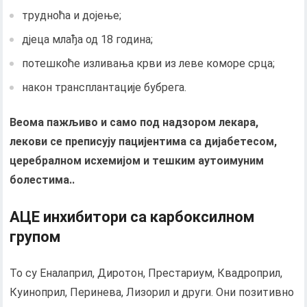
трудноћа и дојење;
дјеца млађа од 18 година;
потешкоће изливања крви из леве коморе срца;
након трансплантације бубрега.
Веома пажљиво и само под надзором лекара,
лекови се преписују пацијентима са дијабетесом,
церебралном исхемијом и тешким аутоимуним
болестима..
АЦЕ инхибитори са карбоксилном
групом
То су Еналаприл, Диротон, Престариум, Квадроприл,
Куиноприл, Перинева, Лизорил и други. Они позитивно