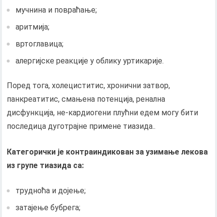
мучнина и повраћање;
аритмија;
вртоглавица;
алергијске реакције у облику уртикарије.
Поред тога, холециститис, хронични затвор,
панкреатитис, смањена потенција, ренална
дисфункција, не-кардиогени плућни едем могу бити
последица дуготрајне примене тиазида..
Категорички је контраиндикован за узимање лекова
из групе тиазида са:
трудноћа и дојење;
затајење бубрега;