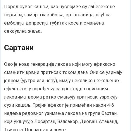
Поред сувог кашља, као нуспојаве су забележене
нервоза, замор, главобоља, вртоглавица, плућна
емболија, депресија, губитак косе и смањена
сексуална жеља..
Сартани
Ово је нова генерација лекова који могу ефикасно
смањити крвни притисак током дана. Они се узимају
једном (ујутро или ноћу), имају неколико нежељених
ефеката и, у поређењу са претходно описаним
лековима, веома ретко смањују притисак, узрокују
сухи кашаљ. Трајни ефекат је примећен након 4-6
недеља редовног узимања лекова из групе Сартан,
која укључује Лосартан, Валсакор, Диован, Атаканд,
Твинста, Презартан и друге..