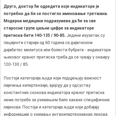
Друго, доктор ће одредити које индикаторе је
потребно да би се постигло именовање третмана.
Модерна медицина подразумева да ће за све
старосне групе циљне цифре за индикаторе
притиска бити 140-135 / 90-85.
Једини изузетак су
пацијенти старији од 60 година са дијагнозом
дијабетес мелитуса или болести бубрега - индикатори
њиховог крвног притиска треба да се чувају у оквиру
120-130 / 85.
Постоји категорија људи који подцјењују важност
лијечења хипертензије, вјерују да у одсуству
константних скокова индикатора крвног притиска
нема потребе за узимањем било каквих специфичних
лијекова. Постоји и категорија људи који добијају
информације о узимању антихипертензивних лекова