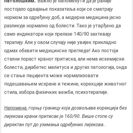
патолошким.
. Важно је напоменути да је раније
постојало одвајање показатеља који се сматрају
нормом за одређену доб, а модерна медицина јасно
разликује нормално од болести. Тако је утврђено да
само индикатори који прелазе 140/90 захтевају
терапију. Али у овом случају није увијек прикладно
одмах обавити медицинске прегледе! Ако постоји
стални пораст крвног притиска, али нема исхемијске
болести, дијабетес мелитуса и других патологија, онда
се стање пацијента може нормализовати
подешавањем исхране и тежине, корекције животног
стила, избора физичких вежби, психотерапије.
Напомена:
горњу границу која дозвољава
корекција без
лијекова
крвни притисак је 160/90. Више стопе су
директан пут до узимања одређених лијекова..