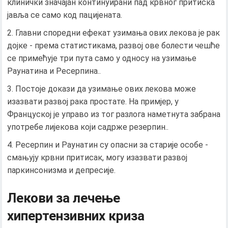
клинички значајан континуирани пад крвног притиска
јавља се само код пацијената.
Главни споредни ефекат узимања ових лекова је рак
дојке - према статистикама, развој ове болести чешће
се примећује три пута само у односу на узимање
Раунатина и Ресерпина..
Постоје докази да узимање ових лекова може
изазвати развој рака простате. На примјер, у
Француској је управо из тог разлога наметнута забрана
употребе лијекова који садрже резерпин..
Ресерпин и Раунатин су опасни за старије особе -
смањују крвни притисак, могу изазвати развој
паркинсонизма и депресије.
Лекови за лечење
хипертензивних криза