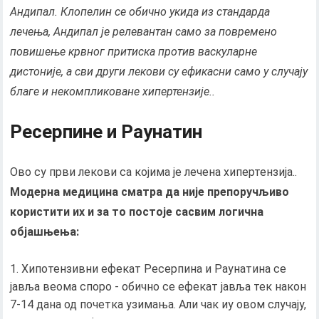
Андипал. Клопелин се обично укида из стандарда
лечења, Андипал је релевантан само за повремено
повишење крвног притиска против васкуларне
дистоније, а сви други лекови су ефикасни само у случају
благе и некомпликоване хипертензије..
Ресерпине и Раунатин
Ово су први лекови са којима је лечена хипертензија..
Модерна медицина сматра да није препоручљиво
користити их и за то постоје сасвим логична
објашњења:
Хипотензивни ефекат Ресерпина и Раунатина се
јавља веома споро - обично се ефекат јавља тек након
7-14 дана од почетка узимања. Али чак иу овом случају,