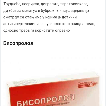
Трудноћа, псоријаза, депресија, тиротоксикоза,
дијабетес мелитус и бубрежна инсуфицијенција
сматрају се стањима у којима је дотични
антихипертензивни лек условно контраиндикован,
односно треба га користити опрезно.
Бисопролол