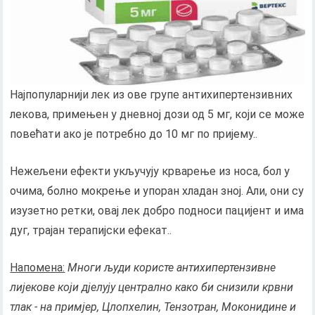
Најпопуларнији лек из ове групе антихипертензивних
лекова, примењен у дневној дози од 5 мг, који се може
повећати ако је потребно до 10 мг по пријему..
Нежељени ефекти укључују крварење из носа, бол у
очима, болно мокрење и упоран хладан зној. Али, они су
изузетно ретки, овај лек добро подноси пацијент и има
дуг, трајан терапијски ефекат..
Напомена:
Многи људи користе антихипертензивне
лијекове који дјелују централно како би снизили крвни
тлак - на примјер, Цлопхелин, Тензотран, Моконидине и