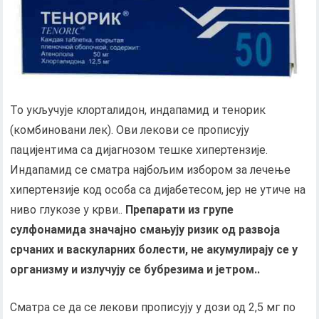
То укључује клорталидон, индапамид и тенорик
(комбиновани лек). Ови лекови се прописују
пацијентима са дијагнозом тешке хипертензије.
Индапамид се сматра најбољим избором за лечење
хипертензије код особа са дијабетесом, јер не утиче на
ниво глукозе у крви..
Препарати из групе
сулфонамида значајно смањују ризик од развоја
срчаних и васкуларних болести, не акумулирају се у
организму и излучују се бубрезима и јетром..
Сматра се да се лекови прописују у дози од 2,5 мг по