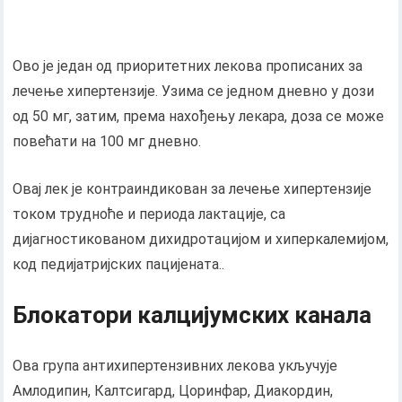
Ово је један од приоритетних лекова прописаних за
лечење хипертензије. Узима се једном дневно у дози
од 50 мг, затим, према нахођењу лекара, доза се може
повећати на 100 мг дневно.
Овај лек је контраиндикован за лечење хипертензије
током трудноће и периода лактације, са
дијагностикованом дихидротацијом и хиперкалемијом,
код педијатријских пацијената..
Блокатори калцијумских канала
Ова група антихипертензивних лекова укључује
Амлодипин, Калтсигард, Цоринфар, Диакордин,