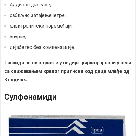
Аддисон дисеасе;
озбиљно затајење јетре;
електролитски поремећаји;
ануриа;
дијабетес без компензације.
Тиазиди се не користе у педијатријској пракси у вези
са снижавањем крвног притиска код деце млађе од
3 године..
Сулфонамиди