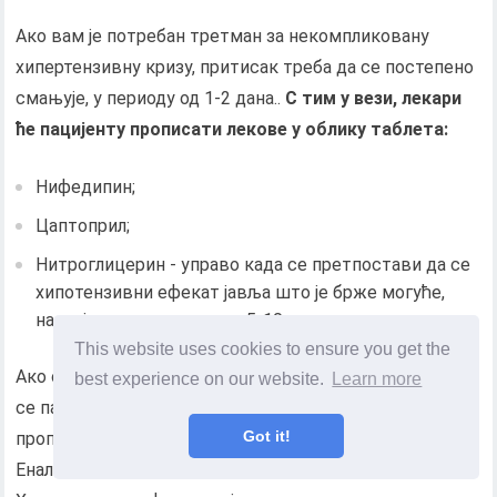
Ако вам је потребан третман за некомпликовану
хипертензивну кризу, притисак треба да се постепено
смањује, у периоду од 1-2 дана..
С тим у вези, лекари
ће пацијенту прописати лекове у облику таблета:
Нифедипин;
Цаптоприл;
Нитроглицерин - управо када се претпостави да се
хипотензивни ефекат јавља што је брже могуће,
настаје олакшање након 5-10 минута..
This website uses cookies to ensure you get the
Ако се лечи компликована хипертензивна криза, онда
best experience on our website.
Learn more
се пацијент смешта у болницу (то је предуслов!) И
Got it!
прописују му се интравенске течности Есмолола,
Еналаприлата, Пропранолола, Лабеталола.