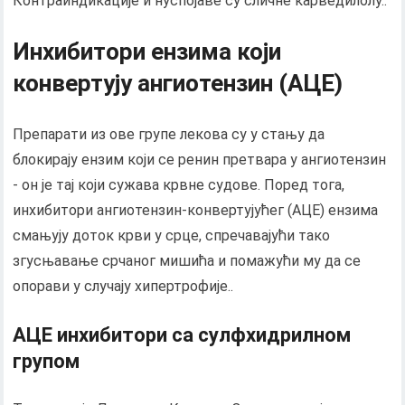
Контраиндикације и нуспојаве су сличне карведилолу..
Инхибитори ензима који
конвертују ангиотензин (АЦЕ)
Препарати из ове групе лекова су у стању да
блокирају ензим који се ренин претвара у ангиотензин
- он је тај који сужава крвне судове. Поред тога,
инхибитори ангиотензин-конвертујућег (АЦЕ) ензима
смањују доток крви у срце, спречавајући тако
згусњавање срчаног мишића и помажући му да се
опорави у случају хипертрофије..
АЦЕ инхибитори са сулфхидрилном
групом