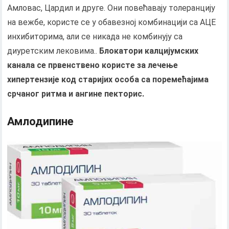
Амловас, Цардил и друге. Они повећавају толеранцију
на вежбе, користе се у обавезној комбинацији са АЦЕ
инхибиторима, али се никада не комбинују са
диуретским лековима..
Блокатори калцијумских
канала се првенствено користе за лечење
хипертензије код старијих особа са поремећајима
срчаног ритма и ангине пекторис.
Амлодипине