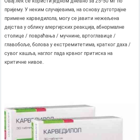
Овај лек се користи једном дневно за 25-50 мг по
пријему. У неким случајевима, на основу дуготрајне
примене карведилола, могу се јавити нежељена
дејства у облику алергијских реакција, абнормалне
столице / повраћања / мучнине, вртоглавице /
главобоље, болова у екстремитетима, кратког даха /
сувог кашља, наглог пада крвног притиска на
критичне нивое..