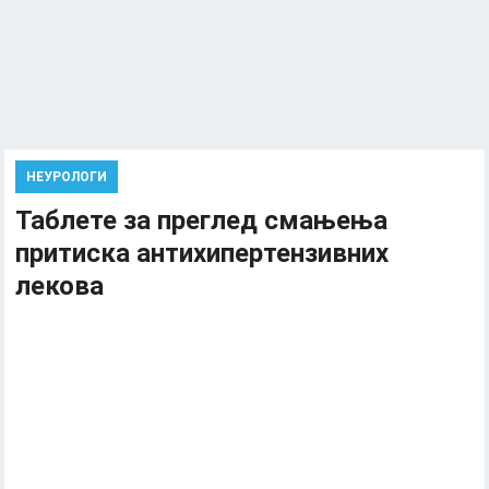
НЕУРОЛОГИ
Таблете за преглед смањења
притиска антихипертензивних
лекова