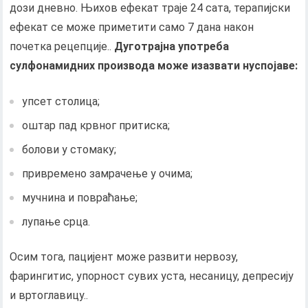
дози дневно. Њихов ефекат траје 24 сата, терапијски
ефекат се може приметити само 7 дана након
почетка рецепције..
Дуготрајна употреба
сулфонамидних производа може изазвати нуспојаве:
упсет столица;
оштар пад крвног притиска;
болови у стомаку;
привремено замрачење у очима;
мучнина и повраћање;
лупање срца.
Осим тога, пацијент може развити нервозу,
фарингитис, упорност сувих уста, несаницу, депресију
и вртоглавицу..