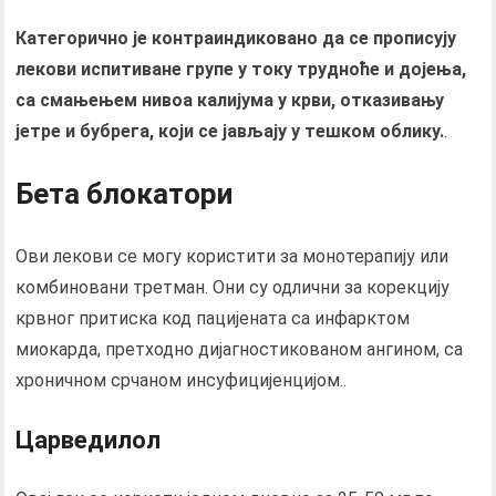
Категорично је контраиндиковано да се прописују
лекови испитиване групе у току трудноће и дојења,
са смањењем нивоа калијума у ​​крви, отказивању
јетре и бубрега, који се јављају у тешком облику.
.
Бета блокатори
Ови лекови се могу користити за монотерапију или
комбиновани третман. Они су одлични за корекцију
крвног притиска код пацијената са инфарктом
миокарда, претходно дијагностикованом ангином, са
хроничном срчаном инсуфицијенцијом..
Царведилол