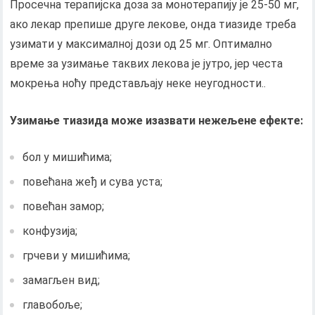
Просечна терапијска доза за монотерапију је 25-50 мг,
ако лекар препише друге лекове, онда тиазиде треба
узимати у максималној дози од 25 мг. Оптимално
време за узимање таквих лекова је јутро, јер честа
мокрења ноћу представљају неке неугодности..
Узимање тиазида може изазвати нежељене ефекте:
бол у мишићима;
повећана жеђ и сува уста;
повећан замор;
конфузија;
грчеви у мишићима;
замагљен вид;
главобоље;