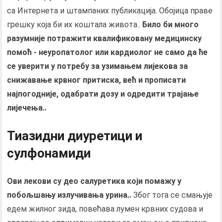
са Интернета и штампаних публикација. Обојица праве
грешку која би их коштала живота..
Било би много
разумније потражити квалификовану медицинску
помоћ - неуропатолог или кардиолог не само да ће
се уверити у потребу за узимањем лијекова за
снижавање крвног притиска, већ и прописати
најпогодније, одабрати дозу и одредити трајање
лијечења..
Тиазидни диуретици и
сулфонамиди
Ови лекови су део салуретика који помажу у
побољшању излучивања урина..
Због тога се смањује
едем жилног зида, повећава лумен крвних судова и