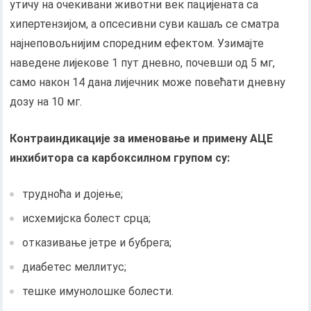
утичу на очекивани животни век пацијената са
хипертензијом, а опсесивни суви кашаљ се сматра
најнеповољнијим споредним ефектом. Узимајте
наведене лијекове 1 пут дневно, почевши од 5 мг,
само након 14 дана лијечник може повећати дневну
дозу на 10 мг.
Контраиндикације за именовање и примену АЦЕ
инхибитора са карбоксилном групом су:
трудноћа и дојење;
исхемијска болест срца;
отказивање јетре и бубрега;
диабетес меллитус;
тешке имунолошке болести.