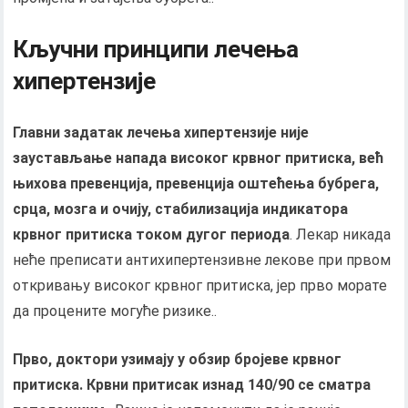
Кључни принципи лечења
хипертензије
Главни задатак лечења хипертензије није
заустављање напада високог крвног притиска, већ
њихова превенција, превенција оштећења бубрега,
срца, мозга и очију, стабилизација индикатора
крвног притиска током дугог периода
. Лекар никада
неће преписати антихипертензивне лекове при првом
откривању високог крвног притиска, јер прво морате
да процените могуће ризике..
Прво, доктори узимају у обзир бројеве крвног
притиска. Крвни притисак изнад 140/90 се сматра