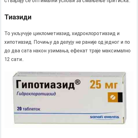
стварају се оптимални услови за смањење притиска..
Тиазиди
То укључује циклометиазид, хидроклоротиазид и
хипотиазид. Почињу да делују не раније од једног и по
до два сата након узимања, ефекат траје максимално
12 сати..