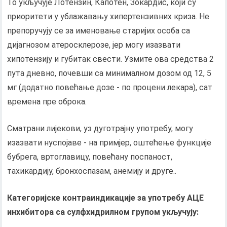
То укључује Лотензин, Капотен, Зокардис, који су
приоритети у ублажавању хипертензивних криза. Не
препоручују се за именовање старијих особа са
дијагнозом атеросклерозе, јер могу изазвати
хипотензију и губитак свести. Узмите ова средства 2
пута дневно, почевши са минималном дозом од 12, 5
мг (додатно повећање дозе - по процени лекара), сат
времена пре оброка.
Сматрани лијекови, уз дуготрајну употребу, могу
изазвати нуспојаве - на примјер, оштећење функције
бубрега, вртоглавицу, повећану поспаност,
тахикардију, бронхоспазам, анемију и друге..
Категоријске контраиндикације за употребу АЦЕ
инхибитора са сулфхидрилном групом укључују: