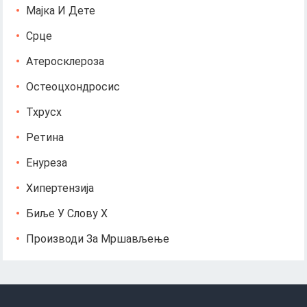
Мајка И Дете
Срце
Атеросклероза
Остеоцхондросис
Тхрусх
Ретина
Енуреза
Хипертензија
Биље У Слову Х
Производи За Мршављење