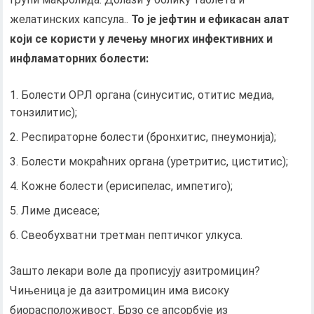
желатинских капсула..
То је јефтин и ефикасан алат
који се користи у лечењу многих инфективних и
инфламаторних болести:
Болести ОРЛ органа (синуситис, отитис медиа,
тонзилитис);
Респираторне болести (бронхитис, пнеумонија);
Болести мокраћних органа (уретритис, циститис);
Кожне болести (ерисипелас, импетиго);
Лиме дисеасе;
Свеобухватни третман пептичког улкуса.
Зашто лекари воле да прописују азитромицин?
Чињеница је да азитромицин има високу
биорасположивост. Брзо се апсорбује из