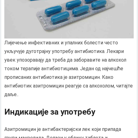
Лијечење инфективних и упалних болести често
укључује дуготрајну употребу антибиотика. Лекари
увек упозоравају да треба да заборавите на алкохол
током терапије антибиотицима. Један од најчешће
прописаних антибиотика је азитромицин. Како
антибиотик азитромицин реагује са алкохолом, читајте
даље..
Индикације за употребу
Азитромицин је антибактеријски лек који припада
групи макролида. Долази у облику таблета и