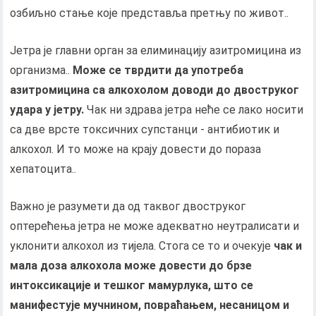
озбиљно стање које представља претњу по живот..
Јетра је главни орган за елиминацију азитромицина из
организма..
Може се тврдити да употреба
азитромицина са алкохолом доводи до двоструког
удара у јетру.
Чак ни здрава јетра неће се лако носити
са две врсте токсичних супстанци - антибиотик и
алкохол. И то може на крају довести до пораза
хепатоцита..
Важно је разумети да од таквог двоструког
оптерећења јетра не може адекватно неутралисати и
уклонити алкохол из тијела. Стога се то и очекује
чак и
мала доза алкохола може довести до брзе
интоксикације и тешког мамурлука, што се
манифестује мучнином, повраћањем, несаницом и