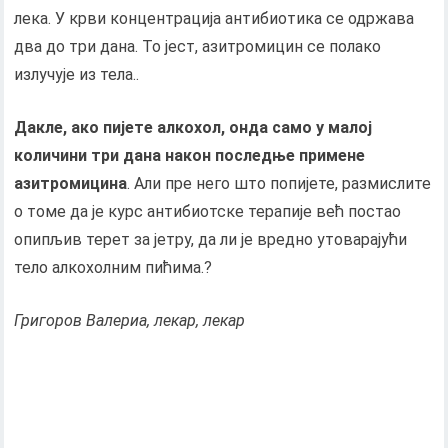
лека. У крви концентрација антибиотика се одржава
два до три дана. То јест, азитромицин се полако
излучује из тела..
Дакле, ако пијете алкохол, онда само у малој
количини три дана након последње примене
азитромицина
. Али пре него што попијете, размислите
о томе да је курс антибиотске терапије већ постао
опипљив терет за јетру, да ли је вредно утоварајући
тело алкохолним пићима.?
Григоров Валериа, лекар, лекар