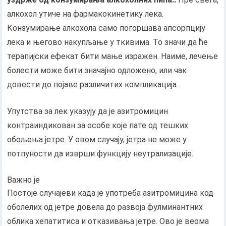
алкохол утиче на фармакокинетику лека.
Конзумирање алкохола само погоршава апсорпцију
лека и његово накупљање у ткивима. То значи да ће
терапијски ефекат бити мање изражен. Наиме, лечење
болести може бити значајно одложено, или чак
довести до појаве различитих компликација..
Упутства за лек указују да је азитромицин
контраиндикован за особе које пате од тешких
обољења јетре. У овом случају, јетра не може у
потпуности да изврши функцију неутрализације.
Важно је
Постоје случајеви када је употреба азитромицина код
оболелих од јетре довела до развоја фулминантних
облика хепатитиса и отказивања јетре. Ово је веома