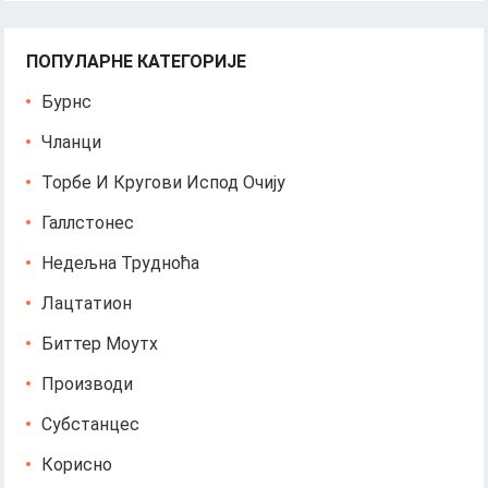
ПОПУЛАРНЕ КАТЕГОРИЈЕ
Бурнс
Чланци
Торбе И Кругови Испод Очију
Галлстонес
Недељна Трудноћа
Лацтатион
Биттер Моутх
Производи
Субстанцес
Корисно