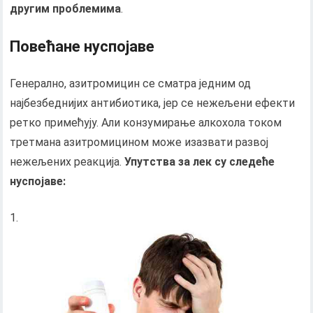
другим проблемима
.
Повећане нуспојаве
Генерално, азитромицин се сматра једним од
најбезбеднијих антибиотика, јер се нежељени ефекти
ретко примећују. Али конзумирање алкохола током
третмана азитромицином може изазвати развој
нежељених реакција.
Упутства за лек су следеће
нуспојаве: