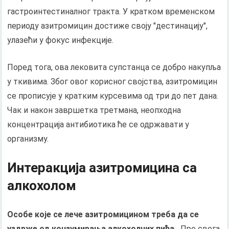
гастроинтестиналног тракта. У кратком временском
периоду азитромицин достиже своју "дестинацију",
улазећи у фокус инфекције.
Поред тога, ова лековита супстанца се добро накупља
у ткивима. Због овог корисног својства, азитромицин
се прописује у кратким курсевима од три до пет дана.
Чак и након завршетка третмана, неопходна
концентрација антибиотика ће се одржавати у
организму.
Интеракција азитромицина са
алкохолом
Особе које се лече азитромицином треба да се
уздрже од конзумирања алкохолних пића..
Пре свега,