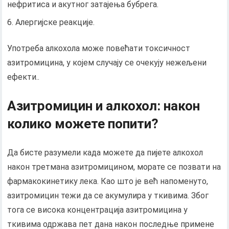
нефритиса и акутног затајења бубрега.
Алергијске реакције.
Употреба алкохола може повећати токсичност
азитромицина, у којем случају се очекују нежељени
ефекти..
Азитромицин и алкохол: након
колико можете попити?
Да бисте разумели када можете да пијете алкохол
након третмана азитромицином, морате се позвати на
фармакокинетику лека. Као што је већ напоменуто,
азитромицин тежи да се акумулира у ткивима. Због
тога се висока концентрација азитромицина у
ткивима одржава пет дана након последње примене