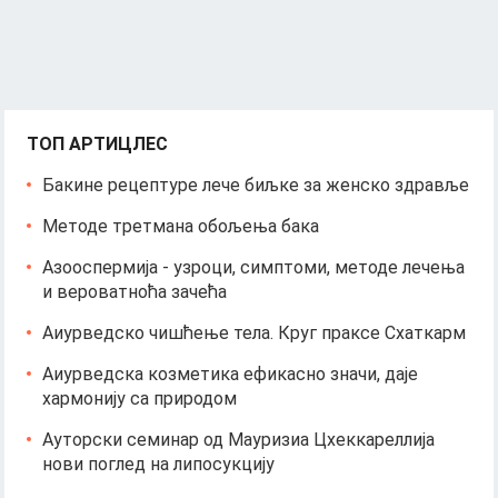
ТОП АРТИЦЛЕС
Бакине рецептуре лече биљке за женско здравље
Методе третмана обољења бака
Азооспермија - узроци, симптоми, методе лечења
и вероватноћа зачећа
Аиурведско чишћење тела. Круг праксе Схаткарм
Аиурведска козметика ефикасно значи, даје
хармонију са природом
Ауторски семинар од Мауризиа Цхеккареллија
нови поглед на липосукцију