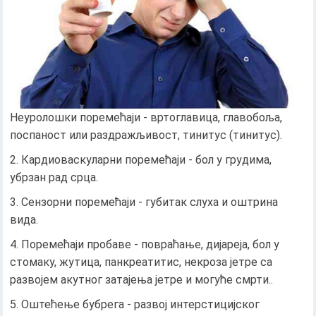
Неуролошки поремећаји - вртоглавица, главобоља,
поспаност или раздражљивост, тинитус (тинитус).
Кардиоваскуларни поремећаји - бол у грудима,
убрзан рад срца.
Сензорни поремећаји - губитак слуха и оштрина
вида.
Поремећаји пробаве - повраћање, дијареја, бол у
стомаку, жутица, панкреатитис, некроза јетре са
развојем акутног затајења јетре и могуће смрти..
Оштећење бубрега - развој интерстицијског