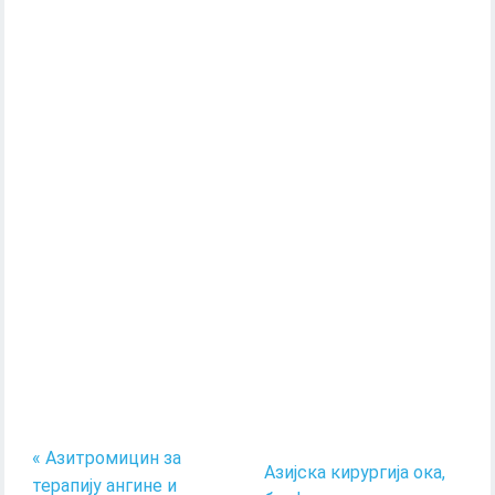
« Азитромицин за
Азијска кирургија ока,
терапију ангине и