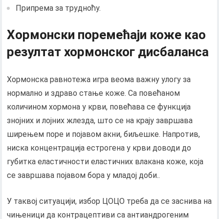
Припрема за трудноћу.
Хормонски поремећаји коже као
резултат хормонског дисбаланса
Хормонска равнотежа игра веома важну улогу за
нормално и здраво стање коже. Са повећаном
количином хормона у крви, повећава се функција
знојних и лојних жлезда, што се на крају завршава
ширењем поре и појавом акни, биљешке. Напротив,
ниска концентрација естрогена у крви доводи до
губитка еластичности еластичних влакана коже, која
се завршава појавом бора у младој доби..
У таквој ситуацији, избор ЦОЦО треба да се заснива на
чињеници да контрацептиви са антиандрогеним