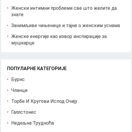
Женски интимни проблеми све што желите да
знате
Занимљиве чињенице и тајне о женским уснама
Женске енергије као извор инспирације за
мушкарце
ПОПУЛАРНЕ КАТЕГОРИЈЕ
Бурнс
Чланци
Торбе И Кругови Испод Очију
Галлстонес
Недељна Трудноћа