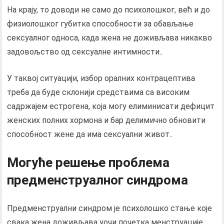
На крају, то доводи не само до психолошког, већ и до
физиолошког губитка способности за обављање
сексуалног односа, када жена не доживљава никакво
задовољство од сексуалне интимности..
У таквој ситуацији, избор оралних контрацептива
треба да буде склонији средствима са високим
садржајем естрогена, која могу елиминисати дефицит
женских полних хормона и бар делимично обновити
способност жене да има сексуални живот..
Могуће решење проблема
предменструалног синдрома
Предменструални синдром је психолошко стање које
свака жена доживљава уочи почетка менструације..