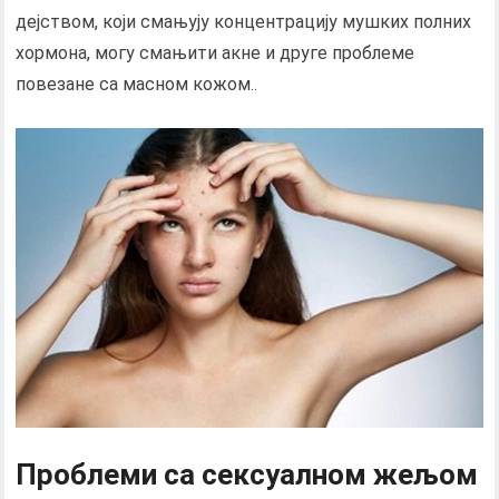
дејством, који смањују концентрацију мушких полних
хормона, могу смањити акне и друге проблеме
повезане са масном кожом..
Проблеми са сексуалном жељом