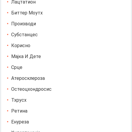
Лацтатион
Биттер Моутх
Производи
Субстанцес
Корисно
Мајка И Дете
Срце
Атеросклероза
Остеоцхондросис
Тхрусх
Ретина
Енуреза