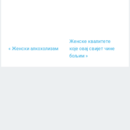
Женске квалитете
« Женски алкохолизам
које овај свијет чине
бољим »