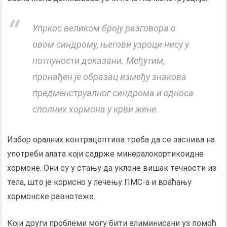
Упркос великом броју разговора о
овом синдрому, његови узроци нису у
потпуности доказани. Међутим,
пронађен је образац између знакова
предменструалног синдрома и односа
сполних хормона у крви жене.
Избор оралних контрацептива треба да се заснива на
употреби алата који садрже минералокортикоидне
хормоне. Они су у стању да уклоне вишак течности из
тела, што је корисно у лечењу ПМС-а и враћању
хормонске равнотеже.
Који други проблеми могу бити елиминисани уз помоћ