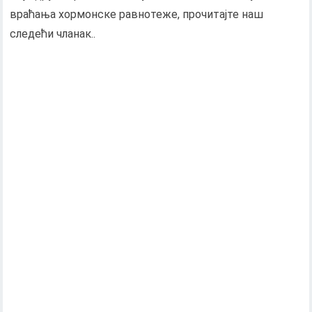
враћања хормонске равнотеже, прочитајте наш
следећи чланак..