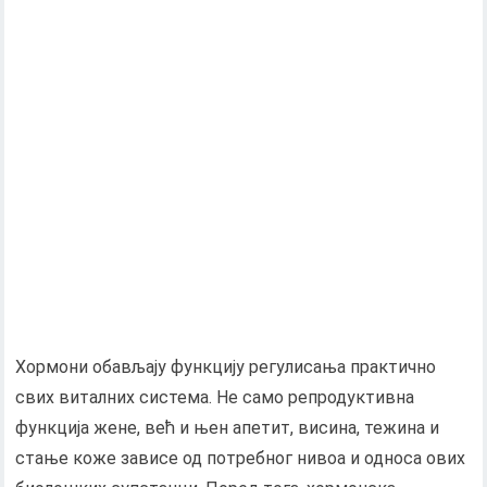
Хормони обављају функцију регулисања практично
свих виталних система. Не само репродуктивна
функција жене, већ и њен апетит, висина, тежина и
стање коже зависе од потребног нивоа и односа ових