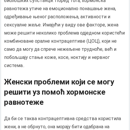
биолошких супстанци. Поред тога, хормонска
равнотежа утиче на емоционално понашање жена,
одређивање њеног расположења, активности и
сексуалне жеље. Имајући у виду ове факторе, жена
може решити неколико проблема одједном користећи
комбиноване оралне контрацептиве (ЦОЦ), који не
само да могу да спрече нежељене трудноће, већ и
побољшају стање коже, косе, ноктију и нервног
система..
Женски проблеми који се могу
решити уз помоћ хормонске
равнотеже
Да би се таква контрацептивна средства користила
жени, а не обрнуто, она морају бити одабрана на