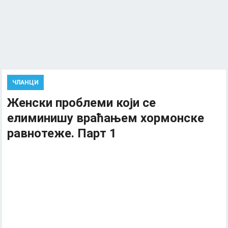
ЧЛАНЦИ
Женски проблеми који се
елиминишу враћањем хормонске
равнотеже. Парт 1