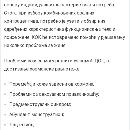
основу индивидуалних карактеристика и потреба.
Стога, при избору комбинованих оралних
контрацептива, потребно је узети у обзир низ
одређених карактеристика функционисања тела и
психе жене. КОК ће истовремено помоћи у рјешавању
неколико проблема за жене..
Проблеми који се могу решити уз помоћ ЦОЦ-а,
достизање хормонске равнотеже:
Поремећаји коже зависни од хормона;
Проблеми са сексуалном привлачношћу;
Предменструални синдром;
Абундант менструатион;
Лацтатион;