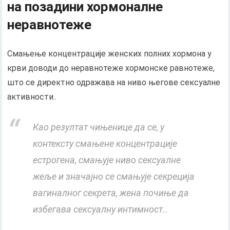
на позадини хормоналне
неравнотеже
Смањење концентрације женских полних хормона у
крви доводи до неравнотеже хормонске равнотеже,
што се директно одражава на ниво његове сексуалне
активности..
Као резултат чињенице да се, у
контексту смањене концентрације
естрогена, смањује ниво сексуалне
жеље и значајно се смањује секреција
вагиналног секрета, жена почиње да
избегава сексуалну интимност..