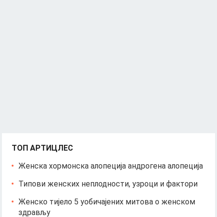
ТОП АРТИЦЛЕС
Женска хормонска алопеција андрогена алопеција
Типови женских неплодности, узроци и фактори
Женско тијело 5 уобичајених митова о женском
здрављу